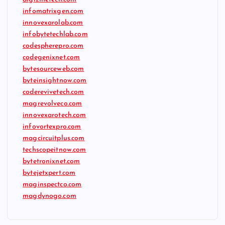
infomatrixgen.com
innovexarolab.com
infobytetechlab.com
codespherepro.com
codegenixnet.com
bytesourceweb.com
byteinsightnow.com
coderevivetech.com
magrevolveco.com
innovexarotech.com
infovortexpro.com
magcircuitplus.com
techscopeitnow.com
bytetronixnet.com
bytejetxpert.com
maginspectco.com
magdynogo.com