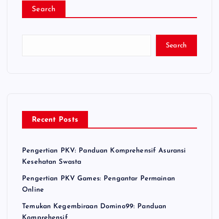
Search
Search
Recent Posts
Pengertian PKV: Panduan Komprehensif Asuransi
Kesehatan Swasta
Pengertian PKV Games: Pengantar Permainan
Online
Temukan Kegembiraan Domino99: Panduan
Komprehensif