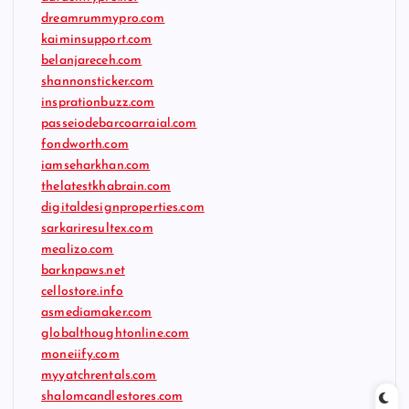
dreamrummypro.com
kaiminsupport.com
belanjareceh.com
shannonsticker.com
insprationbuzz.com
passeiodebarcoarraial.com
fondworth.com
iamseharkhan.com
thelatestkhabrain.com
digitaldesignproperties.com
sarkariresultex.com
mealizo.com
barknpaws.net
cellostore.info
asmediamaker.com
globalthoughtonline.com
moneiify.com
myyatchrentals.com
shalomcandlestores.com