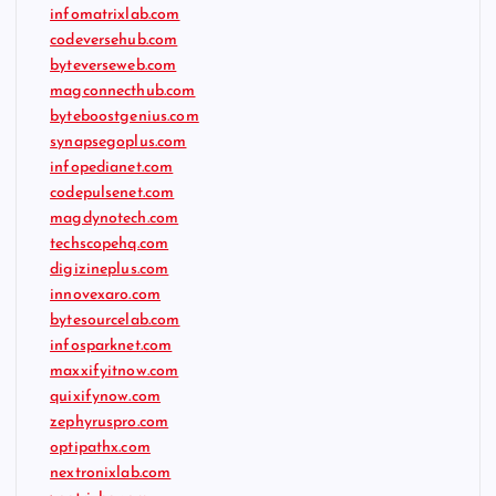
infomatrixlab.com
codeversehub.com
byteverseweb.com
magconnecthub.com
byteboostgenius.com
synapsegoplus.com
infopedianet.com
codepulsenet.com
magdynotech.com
techscopehq.com
digizineplus.com
innovexaro.com
bytesourcelab.com
infosparknet.com
maxxifyitnow.com
quixifynow.com
zephyruspro.com
optipathx.com
nextronixlab.com