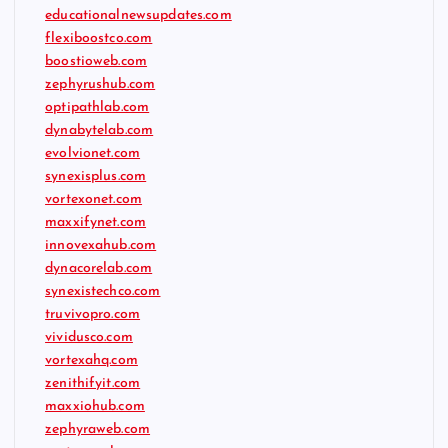
educationalnewsupdates.com
flexiboostco.com
boostioweb.com
zephyrushub.com
optipathlab.com
dynabytelab.com
evolvionet.com
synexisplus.com
vortexonet.com
maxxifynet.com
innovexahub.com
dynacorelab.com
synexistechco.com
truvivopro.com
vividusco.com
vortexahq.com
zenithifyit.com
maxxiohub.com
zephyraweb.com