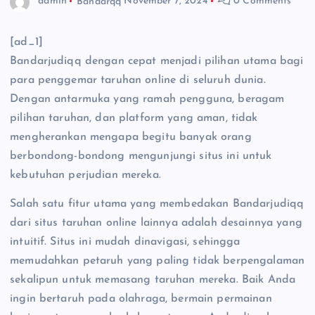
admin
Bandarqq
November 7, 2024
0 Comments
[ad_1]
Bandarjudiqq dengan cepat menjadi pilihan utama bagi
para penggemar taruhan online di seluruh dunia.
Dengan antarmuka yang ramah pengguna, beragam
pilihan taruhan, dan platform yang aman, tidak
mengherankan mengapa begitu banyak orang
berbondong-bondong mengunjungi situs ini untuk
kebutuhan perjudian mereka.
Salah satu fitur utama yang membedakan Bandarjudiqq
dari situs taruhan online lainnya adalah desainnya yang
intuitif. Situs ini mudah dinavigasi, sehingga
memudahkan petaruh yang paling tidak berpengalaman
sekalipun untuk memasang taruhan mereka. Baik Anda
ingin bertaruh pada olahraga, bermain permainan