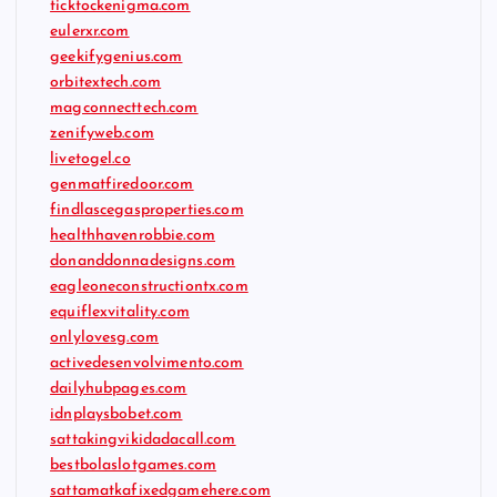
ticktockenigma.com
eulerxr.com
geekifygenius.com
orbitextech.com
magconnecttech.com
zenifyweb.com
livetogel.co
genmatfiredoor.com
findlascegasproperties.com
healthhavenrobbie.com
donanddonnadesigns.com
eagleoneconstructiontx.com
equiflexvitality.com
onlylovesg.com
activedesenvolvimento.com
dailyhubpages.com
idnplaysbobet.com
sattakingvikidadacall.com
bestbolaslotgames.com
sattamatkafixedgamehere.com