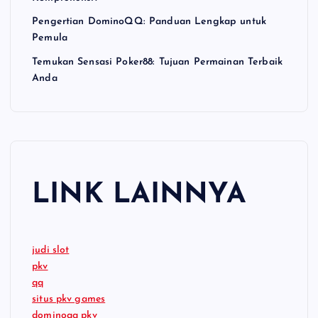
Pengertian DominoQQ: Panduan Lengkap untuk
Pemula
Temukan Sensasi Poker88: Tujuan Permainan Terbaik
Anda
LINK LAINNYA
judi slot
pkv
qq
situs pkv games
dominoqq pkv