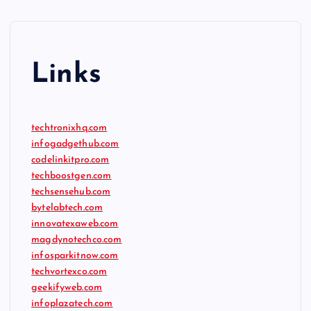
Links
techtronixhq.com
infogadgethub.com
codelinkitpro.com
techboostgen.com
techsensehub.com
bytelabtech.com
innovatexaweb.com
magdynotechco.com
infosparkitnow.com
techvortexco.com
geekifyweb.com
infoplazatech.com