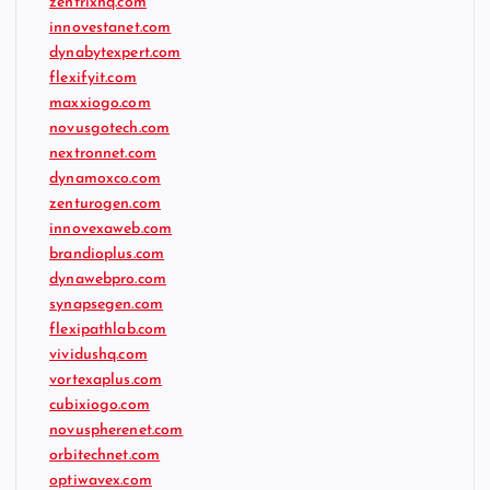
zentrixhq.com
innovestanet.com
dynabytexpert.com
flexifyit.com
maxxiogo.com
novusgotech.com
nextronnet.com
dynamoxco.com
zenturogen.com
innovexaweb.com
brandioplus.com
dynawebpro.com
synapsegen.com
flexipathlab.com
vividushq.com
vortexaplus.com
cubixiogo.com
novuspherenet.com
orbitechnet.com
optiwavex.com