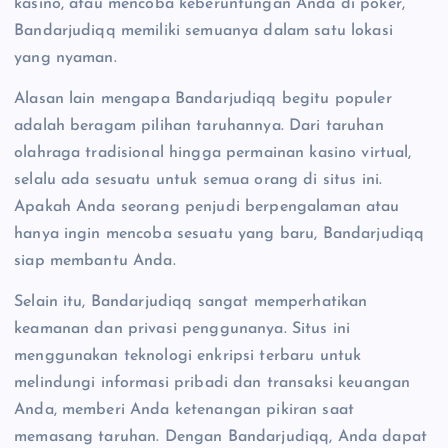
kasino, atau mencoba keberuntungan Anda di poker,
Bandarjudiqq memiliki semuanya dalam satu lokasi
yang nyaman.
Alasan lain mengapa Bandarjudiqq begitu populer
adalah beragam pilihan taruhannya. Dari taruhan
olahraga tradisional hingga permainan kasino virtual,
selalu ada sesuatu untuk semua orang di situs ini.
Apakah Anda seorang penjudi berpengalaman atau
hanya ingin mencoba sesuatu yang baru, Bandarjudiqq
siap membantu Anda.
Selain itu, Bandarjudiqq sangat memperhatikan
keamanan dan privasi penggunanya. Situs ini
menggunakan teknologi enkripsi terbaru untuk
melindungi informasi pribadi dan transaksi keuangan
Anda, memberi Anda ketenangan pikiran saat
memasang taruhan. Dengan Bandarjudiqq, Anda dapat