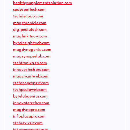
healthysupplementsolution.com
codespottech.com
techdynogo.com
magchronicle.com
digipediatech.com
maglinkitnow.com
byteinsightweb.com
magdynogenius.com
magsynapselab.com
techtronixgen.com
innovextechpro.com
magcircuitweb.com
techscopexpert.com
techpediaweb.com
bytelabgenius.com
innovatetechco.com
magdynopro.com
infoplazapro.com
techreviveit.com
infowavexpert.com