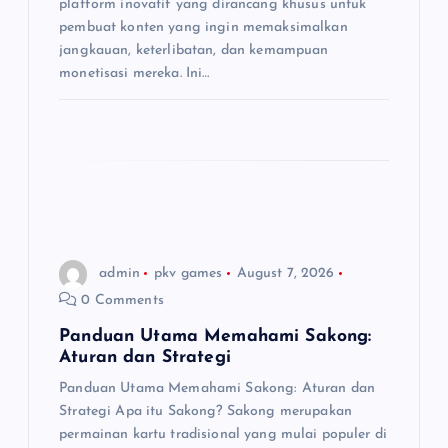
o
platform inovatif yang dirancang khusus untuk
pembuat konten yang ingin memaksimalkan
jangkauan, keterlibatan, dan kemampuan
n
monetisasi mereka. Ini…
admin
pkv games
August 7, 2026
0 Comments
Panduan Utama Memahami Sakong:
Aturan dan Strategi
Panduan Utama Memahami Sakong: Aturan dan
Strategi Apa itu Sakong? Sakong merupakan
permainan kartu tradisional yang mulai populer di