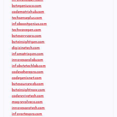
bytegeniusco.com
codematrixhub.com
techsenseplus.com
infoboostgenius.com
techwavegen.com
bytesavvypro.com
byteinsightgen.com
digizinetech.com
infomatrixgen.com
innovexarolab.com
infobytetechlab.com
codespherepro.com
codegenixnet.com
bytesourceweb.com
byteinsightnow.com
coderevivetech.com
magrevolveco.com
innovexarotech.com
infovortexpro.com