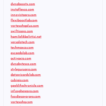
dynaboostx.com
instaflexco.com
innovistapro.com
flexiboostlab.com
vortexohqplus.com
swiftiopro.com
hamilelikbelirtisi.net
versalotech.com
techmaxco.com
exceedolab.com
activaxio.com
dynabytesco.com
stylegurupro.com
datawizardslab.com
cubiqio.com
geeklifechronicle.com
infospherepro.com
foodiesavorpro.com
vortexohq.com