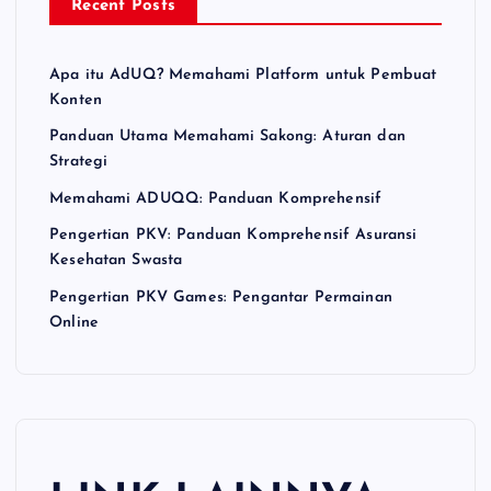
Recent Posts
Apa itu AdUQ? Memahami Platform untuk Pembuat
Konten
Panduan Utama Memahami Sakong: Aturan dan
Strategi
Memahami ADUQQ: Panduan Komprehensif
Pengertian PKV: Panduan Komprehensif Asuransi
Kesehatan Swasta
Pengertian PKV Games: Pengantar Permainan
Online