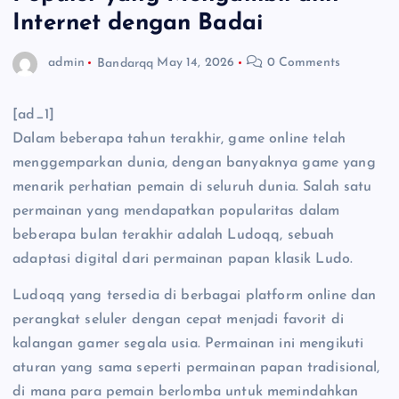
Internet dengan Badai
admin
Bandarqq
May 14, 2026
0 Comments
[ad_1]
Dalam beberapa tahun terakhir, game online telah
menggemparkan dunia, dengan banyaknya game yang
menarik perhatian pemain di seluruh dunia. Salah satu
permainan yang mendapatkan popularitas dalam
beberapa bulan terakhir adalah Ludoqq, sebuah
adaptasi digital dari permainan papan klasik Ludo.
Ludoqq yang tersedia di berbagai platform online dan
perangkat seluler dengan cepat menjadi favorit di
kalangan gamer segala usia. Permainan ini mengikuti
aturan yang sama seperti permainan papan tradisional,
di mana para pemain berlomba untuk memindahkan