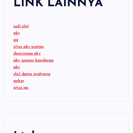
LINK LAINNYA
judi slot
pkv
qq
situs pkv games
dominoqq pkv
pkv games bandarqq
pkv
slot demo mahjong
poker
situs qq