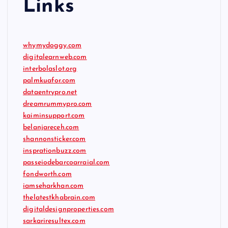
Links
whymydoggy.com
digitalearnweb.com
interbolaslot.org
palmkuafor.com
dataentrypro.net
dreamrummypro.com
kaiminsupport.com
belanjareceh.com
shannonsticker.com
insprationbuzz.com
passeiodebarcoarraial.com
fondworth.com
iamseharkhan.com
thelatestkhabrain.com
digitaldesignproperties.com
sarkariresultex.com