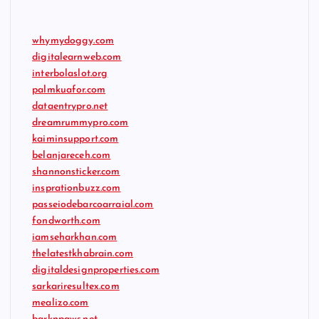
whymydoggy.com
digitalearnweb.com
interbolaslot.org
palmkuafor.com
dataentrypro.net
dreamrummypro.com
kaiminsupport.com
belanjareceh.com
shannonsticker.com
insprationbuzz.com
passeiodebarcoarraial.com
fondworth.com
iamseharkhan.com
thelatestkhabrain.com
digitaldesignproperties.com
sarkariresultex.com
mealizo.com