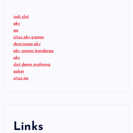
judi slot
pkv
qq
situs pkv games
dominoqq pkv
pkv games bandarqq
pkv
slot demo mahjong
poker
situs qq
Links