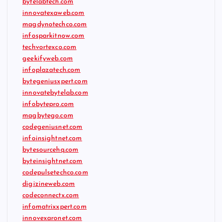
bytelabtech.com
innovatexaweb.com
magdynotechco.com
infosparkitnow.com
techvortexco.com
geekifyweb.com
infoplazatech.com
bytegeniusxpert.com
innovatebytelab.com
infobytepro.com
magbytego.com
codegeniusnet.com
infoinsightnet.com
bytesourcehq.com
byteinsightnet.com
codepulsetechco.com
digizineweb.com
codeconnectx.com
infomatrixxpert.com
innovexaronet.com