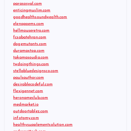
parasosyal.com
enticingmuslim.com
goodhealthsoundwealth.com
elenapoems.com
hellmouseretro.com
fcsabatehran.com
dogemutants.com
duramaxtop.com
takamasoudia.com
twdoingthings.com
stellabluedesignsco.com
paulsauthor.com
desirablecodeful.com
flexigennet.com
heronameclub.com
medmarket.io
outdoortablez.com
infotomy.com
healthysupplementsolution.com