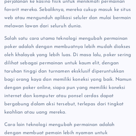
perjalanan ke kasino fisik untuk menikmati permainan
favorit mereka. Sebaliknya, mereka cukup masuk ke situs
web atau mengunduh aplikasi seluler dan mulai bermain
melawan lawan dari seluruh dunia.
Salah satu cara utama teknologi mengubah permainan
poker adalah dengan membuatnya lebih mudah diakses
oleh khalayak yang lebih luas. Di masa lalu, poker sering
dilihat sebagai permainan untuk kaum elit, dengan
taruhan tinggi dan turnamen eksklusif diperuntukkan
bagi orang kaya dan memiliki koneksi yang baik. Namun
dengan poker online, siapa pun yang memiliki koneksi
internet dan komputer atau ponsel cerdas dapat
bergabung dalam aksi tersebut, terlepas dari tingkat
keahlian atau uang mereka.
Cara lain teknologi mengubah permainan adalah
dengan membuat pemain lebih nyaman untuk