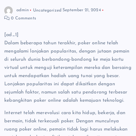
admin
Uncategorized
September 21, 2024
0 Comments
[ad_1]
Dalam beberapa tahun terakhir, poker online telah
mengalami lonjakan popularitas, dengan jutaan pemain
di seluruh dunia berbondong-bondong ke meja kartu
virtual untuk menguji keterampilan mereka dan bersaing
untuk mendapatkan hadiah uang tunai yang besar.
Lonjakan popularitas ini dapat dikaitkan dengan
sejumlah faktor, namun salah satu pendorong terbesar
kebangkitan poker online adalah kemajuan teknologi.
Internet telah merevolusi cara kita hidup, bekerja, dan
bermain, tidak terkecuali poker. Dengan munculnya
ruang poker online, pemain tidak lagi harus melakukan