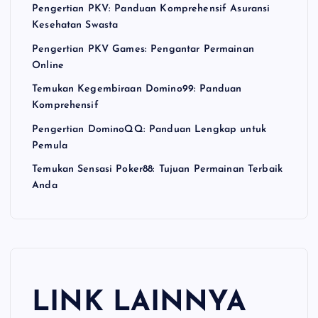
Pengertian PKV: Panduan Komprehensif Asuransi
Kesehatan Swasta
Pengertian PKV Games: Pengantar Permainan
Online
Temukan Kegembiraan Domino99: Panduan
Komprehensif
Pengertian DominoQQ: Panduan Lengkap untuk
Pemula
Temukan Sensasi Poker88: Tujuan Permainan Terbaik
Anda
LINK LAINNYA