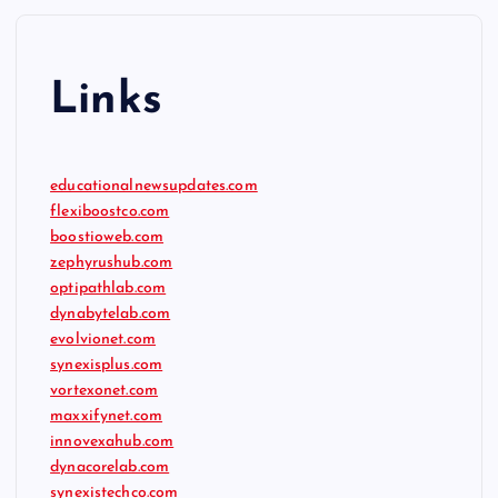
Links
educationalnewsupdates.com
flexiboostco.com
boostioweb.com
zephyrushub.com
optipathlab.com
dynabytelab.com
evolvionet.com
synexisplus.com
vortexonet.com
maxxifynet.com
innovexahub.com
dynacorelab.com
synexistechco.com