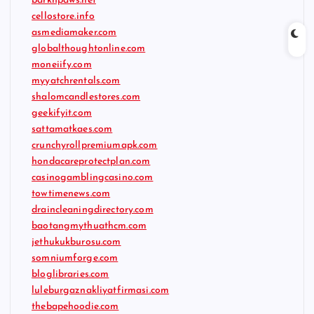
barknpaws.net
cellostore.info
asmediamaker.com
globalthoughtonline.com
moneiify.com
myyatchrentals.com
shalomcandlestores.com
geekifyit.com
sattamatkaes.com
crunchyrollpremiumapk.com
hondacareprotectplan.com
casinogamblingcasino.com
towtimenews.com
draincleaningdirectory.com
baotangmythuathcm.com
jethukukburosu.com
somniumforge.com
bloglibraries.com
luleburgaznakliyatfirmasi.com
thebapehoodie.com