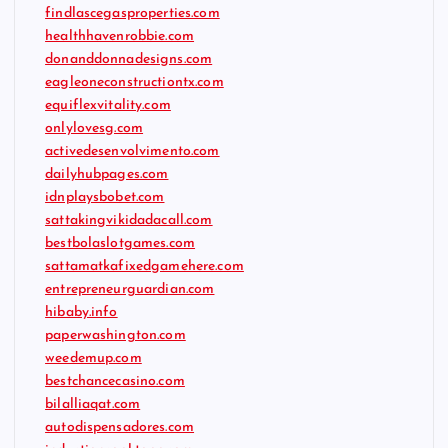
findlascegasproperties.com
healthhavenrobbie.com
donanddonnadesigns.com
eagleoneconstructiontx.com
equiflexvitality.com
onlylovesg.com
activedesenvolvimento.com
dailyhubpages.com
idnplaysbobet.com
sattakingvikidadacall.com
bestbolaslotgames.com
sattamatkafixedgamehere.com
entrepreneurguardian.com
hibaby.info
paperwashington.com
weedemup.com
bestchancecasino.com
bilalliaqat.com
autodispensadores.com