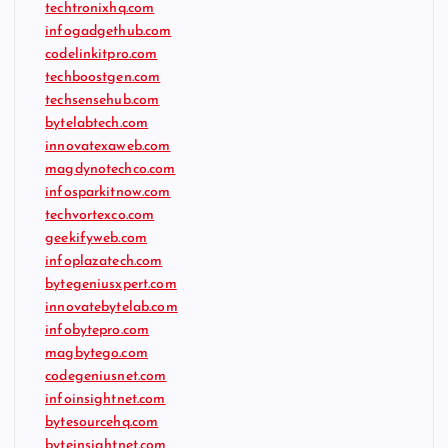
techtronixhq.com
infogadgethub.com
codelinkitpro.com
techboostgen.com
techsensehub.com
bytelabtech.com
innovatexaweb.com
magdynotechco.com
infosparkitnow.com
techvortexco.com
geekifyweb.com
infoplazatech.com
bytegeniusxpert.com
innovatebytelab.com
infobytepro.com
magbytego.com
codegeniusnet.com
infoinsightnet.com
bytesourcehq.com
byteinsightnet.com