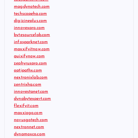
magdynotech.com
techscopehq.com
digizineplus.com
innovexaro.com
bytesourcelab.com
infosparknet.com
maxxifyitnow.com
quixifynow.com
zephyruspro.com
optipathx.com
nextronixlab.com
zentrixhq.com
innovestanet.com
dynabytexpert.com
flexifyit.com
maxxiogo.com
novusgotech.com
nextronnet.com
dynamoxco.com