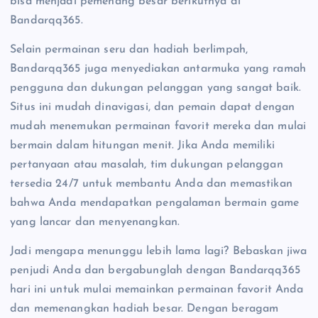
bisa menjadi pemenang besar berikutnya di
Bandarqq365.
Selain permainan seru dan hadiah berlimpah,
Bandarqq365 juga menyediakan antarmuka yang ramah
pengguna dan dukungan pelanggan yang sangat baik.
Situs ini mudah dinavigasi, dan pemain dapat dengan
mudah menemukan permainan favorit mereka dan mulai
bermain dalam hitungan menit. Jika Anda memiliki
pertanyaan atau masalah, tim dukungan pelanggan
tersedia 24/7 untuk membantu Anda dan memastikan
bahwa Anda mendapatkan pengalaman bermain game
yang lancar dan menyenangkan.
Jadi mengapa menunggu lebih lama lagi? Bebaskan jiwa
penjudi Anda dan bergabunglah dengan Bandarqq365
hari ini untuk mulai memainkan permainan favorit Anda
dan memenangkan hadiah besar. Dengan beragam