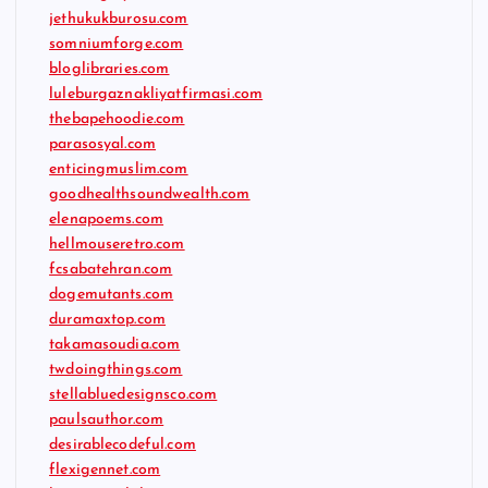
jethukukburosu.com
somniumforge.com
bloglibraries.com
luleburgaznakliyatfirmasi.com
thebapehoodie.com
parasosyal.com
enticingmuslim.com
goodhealthsoundwealth.com
elenapoems.com
hellmouseretro.com
fcsabatehran.com
dogemutants.com
duramaxtop.com
takamasoudia.com
twdoingthings.com
stellabluedesignsco.com
paulsauthor.com
desirablecodeful.com
flexigennet.com