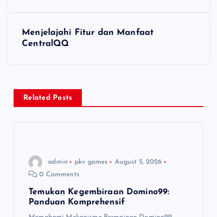
s
Menjelajahi Fitur dan Manfaat
t
CentralQQ
n
a
Related Posts
v
i
g
admin
pkv games
August 5, 2026
0 Comments
a
Temukan Kegembiraan Domino99:
Panduan Komprehensif
t