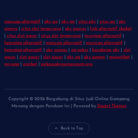
menuqq alternatif
|
pkv qq
|
pkv qq
|
situs pkv
|
situs qq
|
pkv
games
|
situs slot terpercaya
|
pkv games
|
link alternatif sbobet
|
situs slot gacor
|
situs slot terpercaya
|
murniqq alternatif
|
hematqq alternatif
|
menuqq alternatif
|
murniqq alternatif
|
hematqq alternatif
|
pkv games
|
qq poker
|
bandarqq pkv
|
slot
gacor
|
slot gacor
|
slot gacor
|
pkv qq
|
pkv games
|
majestibet
|
miyaqq
|
gajibet
|
asikqq.pkvgamesresmi.org
Copyright © 2026 Bergabung di Situs Judi Online Gampang
Menang dengan Panduan Ini | Powered by
Desert Themes
Back to Top