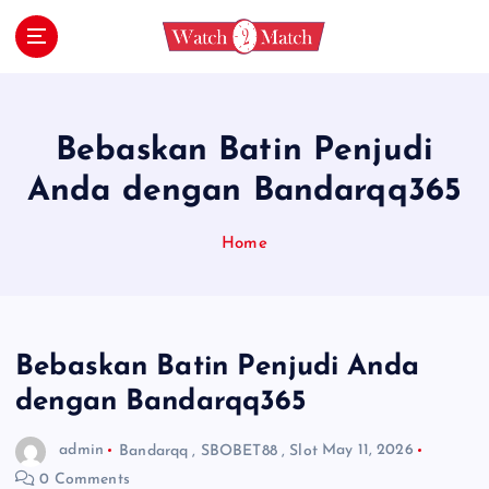
S
k
i
Ikuti panduan ini untuk bergabung di situs judi
online yang gampang menang. Dapatkan tips dan
p
rekomendasi untuk pengalaman bermain yang
t
sukses.
o
Bebaskan Batin Penjudi
c
Anda dengan Bandarqq365
o
n
t
Home
e
n
t
Bebaskan Batin Penjudi Anda
dengan Bandarqq365
admin
Bandarqq
,
SBOBET88
,
Slot
May 11, 2026
0 Comments