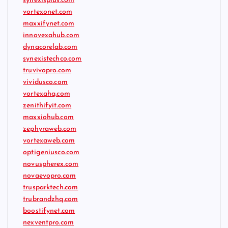
synexisplus.com
vortexonet.com
maxxifynet.com
innovexahub.com
dynacorelab.com
synexistechco.com
truvivopro.com
vividusco.com
vortexahq.com
zenithifyit.com
maxxiohub.com
zephyraweb.com
vortexaweb.com
optigeniusco.com
novuspherex.com
novaevopro.com
trusparktech.com
trubrandzhq.com
boostifynet.com
nexventpro.com