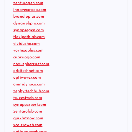
zenturogen.com
innovexaweb.com
brandioplus.com
dynawebpro.com
synapsegen.com
flexipathlab.com
vividushq.com
vortexaplus.com
cubixiogo.com
novuspherenet.com
orbitechnet.com
optiwavex.com
omnidynoco.com
zephyrtechhub.com
truzestweb.com
synapsexpert.com
zentarolab.com
quikbiznow.com
xceleroweb.com
optigogoweb.com