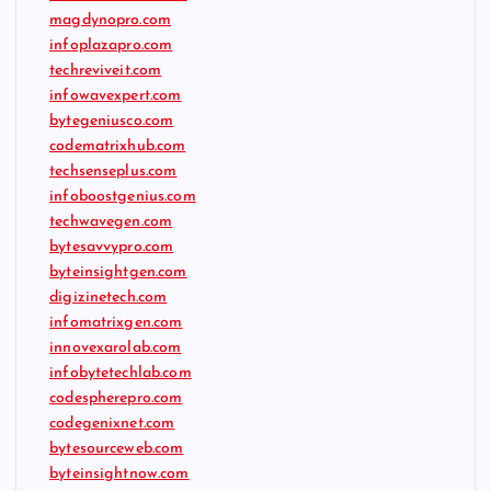
magdynopro.com
infoplazapro.com
techreviveit.com
infowavexpert.com
bytegeniusco.com
codematrixhub.com
techsenseplus.com
infoboostgenius.com
techwavegen.com
bytesavvypro.com
byteinsightgen.com
digizinetech.com
infomatrixgen.com
innovexarolab.com
infobytetechlab.com
codespherepro.com
codegenixnet.com
bytesourceweb.com
byteinsightnow.com