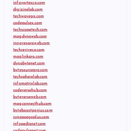
infovortexco.com
digizinelab.com
techwavego.com
codepulsex.com
techscopetech.com
magdynoweb.com
innovexaroweb.com
techreviveco.com
maglinkaro.com
dynabytenet.com
bytesourcepro.com
techspherelab.com
infomatrixlab.com
codeversehub.com
byteverseweb.com
magconnecthub.com
byteboostgenius.com
synapsegoplus.com
infopedianet.com
codepulsenet.com