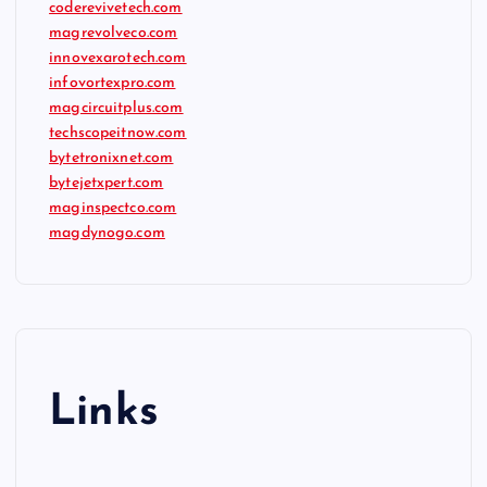
coderevivetech.com
magrevolveco.com
innovexarotech.com
infovortexpro.com
magcircuitplus.com
techscopeitnow.com
bytetronixnet.com
bytejetxpert.com
maginspectco.com
magdynogo.com
Links