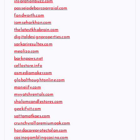
insprationbuzz.com
passeiodebarcoarraial.com
fondworth.com
iamseharkhan.com
thelatestkhabrain.com
digitaldesignproperties.com
sarkariresultex.com
mealizo.com
barknpaws.net
cellostore.info
asmediamaker.com
globalthoughtonline.com
moneiify.com
myyatchrentals.com
shalomcandlestores.com
geekifyit.com
sattamatkaes.com
crunchyrollpremiumapk.com
hondacareprotectplan.com
casinogamblingcasino.com