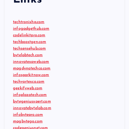
techtronixhq.com
infogadgethub.com
codelinkitpro.com
techboostgen.com
techsensehub.com
bytelabtech.com
innovatexaweb.com
magdynotechco.com
infosparkitnow.com
techvortexco.com
geekifyweb.com
infoplazatech.com
bytegeniusxpert.com
innovatebytelab.com
infobytepro.com
magbytego.com
codegeniusnet.com