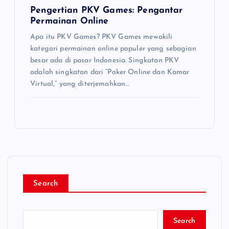
Pengertian PKV Games: Pengantar
Permainan Online
Apa itu PKV Games? PKV Games mewakili
kategori permainan online populer yang sebagian
besar ada di pasar Indonesia. Singkatan PKV
adalah singkatan dari “Poker Online dan Kamar
Virtual,” yang diterjemahkan…
Search
Search