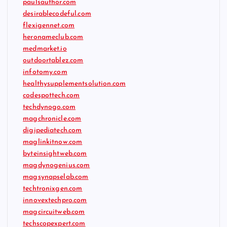
paulsauthor.com
desirablecodeful.com
flexigennet.com
heronameclub.com
medmarket.io
outdoortablez.com
infotomy.com
healthysupplementsolution.com
codespottech.com
techdynogo.com
magchronicle.com
digipediatech.com
maglinkitnow.com
byteinsightweb.com
magdynogenius.com
magsynapselab.com
techtronixgen.com
innovextechpro.com
magcircuitweb.com
techscopexpert.com