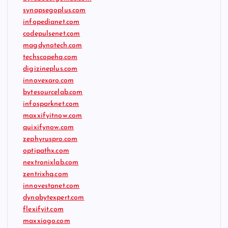
synapsegoplus.com
infopedianet.com
codepulsenet.com
magdynotech.com
techscopehq.com
digizineplus.com
innovexaro.com
bytesourcelab.com
infosparknet.com
maxxifyitnow.com
quixifynow.com
zephyruspro.com
optipathx.com
nextronixlab.com
zentrixhq.com
innovestanet.com
dynabytexpert.com
flexifyit.com
maxxiogo.com