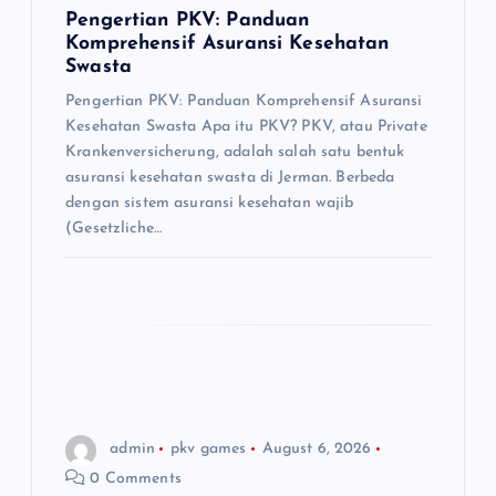
a
Pengertian PKV: Panduan
Komprehensif Asuransi Kesehatan
t
Swasta
i
Pengertian PKV: Panduan Komprehensif Asuransi
Kesehatan Swasta Apa itu PKV? PKV, atau Private
Krankenversicherung, adalah salah satu bentuk
o
asuransi kesehatan swasta di Jerman. Berbeda
dengan sistem asuransi kesehatan wajib
n
(Gesetzliche…
admin
pkv games
August 6, 2026
0 Comments