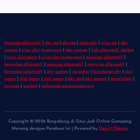
menuqq alternatif
|
pkv qq
|
pkv qq
|
situs pkv
|
situs qq
|
pkv
games
|
situs slot terpercaya
|
pkv games
|
link alternatif sbobet
|
situs slot gacor
|
situs slot terpercaya
|
murniqq alternatif
|
hematqq alternatif
|
menuqq alternatif
|
murniqq alternatif
|
hematqq alternatif
|
pkv games
|
qq poker
|
bandarqq pkv
|
slot
gacor
|
slot gacor
|
slot gacor
|
pkv qq
|
pkv games
|
majestibet
|
miyaqq
|
gajibet
|
asikqq.pkvgamesresmi.org
Copyright © 2026 Bergabung di Situs Judi Online Gampang
Menang dengan Panduan Ini | Powered by
Desert Themes