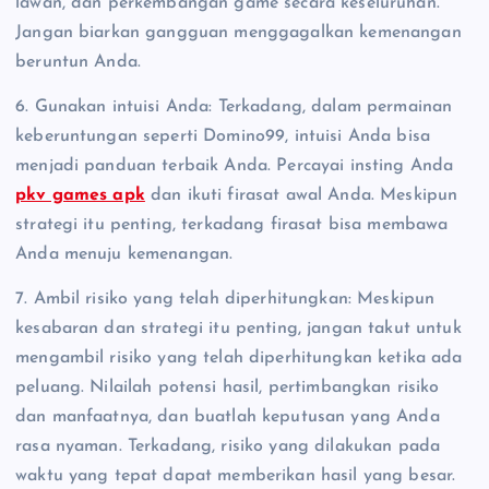
lawan, dan perkembangan game secara keseluruhan.
Jangan biarkan gangguan menggagalkan kemenangan
beruntun Anda.
6. Gunakan intuisi Anda: Terkadang, dalam permainan
keberuntungan seperti Domino99, intuisi Anda bisa
menjadi panduan terbaik Anda. Percayai insting Anda
pkv games apk
dan ikuti firasat awal Anda. Meskipun
strategi itu penting, terkadang firasat bisa membawa
Anda menuju kemenangan.
7. Ambil risiko yang telah diperhitungkan: Meskipun
kesabaran dan strategi itu penting, jangan takut untuk
mengambil risiko yang telah diperhitungkan ketika ada
peluang. Nilailah potensi hasil, pertimbangkan risiko
dan manfaatnya, dan buatlah keputusan yang Anda
rasa nyaman. Terkadang, risiko yang dilakukan pada
waktu yang tepat dapat memberikan hasil yang besar.