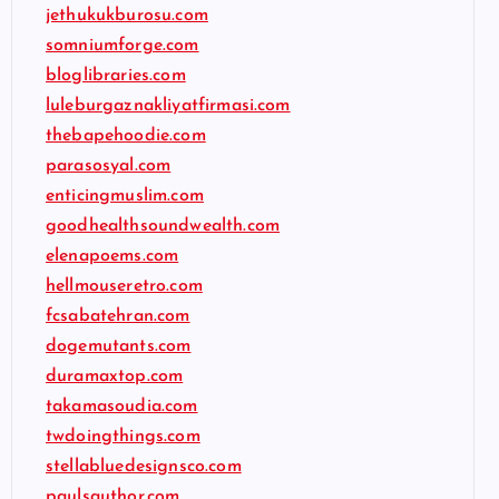
jethukukburosu.com
somniumforge.com
bloglibraries.com
luleburgaznakliyatfirmasi.com
thebapehoodie.com
parasosyal.com
enticingmuslim.com
goodhealthsoundwealth.com
elenapoems.com
hellmouseretro.com
fcsabatehran.com
dogemutants.com
duramaxtop.com
takamasoudia.com
twdoingthings.com
stellabluedesignsco.com
paulsauthor.com