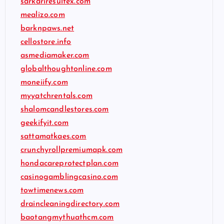
sarkariresultex.com
mealizo.com
barknpaws.net
cellostore.info
asmediamaker.com
globalthoughtonline.com
moneiify.com
myyatchrentals.com
shalomcandlestores.com
geekifyit.com
sattamatkaes.com
crunchyrollpremiumapk.com
hondacareprotectplan.com
casinogamblingcasino.com
towtimenews.com
draincleaningdirectory.com
baotangmythuathcm.com