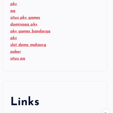
pkv
qq
situs pkv games
dominoqq pkv
pkv games bandarqq
pkv
slot demo mahjong
poker
situs qq
Links