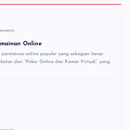
mments
rmainan Online
permainan online populer yang sebagian besar
katan dari “Poker Online dan Kamar Virtual,” yang