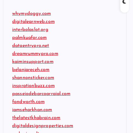
whymydoggy.com
digitalearnweb.com
interbolaslot.org
palmkuafor.com
dataentrypro.net
dreamrummypro.com
kaiminsupport.com
belanjareceh.com
shannonsticker.com
insprationbuzz.com
passeiodebarcoarraial.com
fondworth.com
iamseharkhan.com
thelatestkhabrain.com
digitaldesignproperties.com