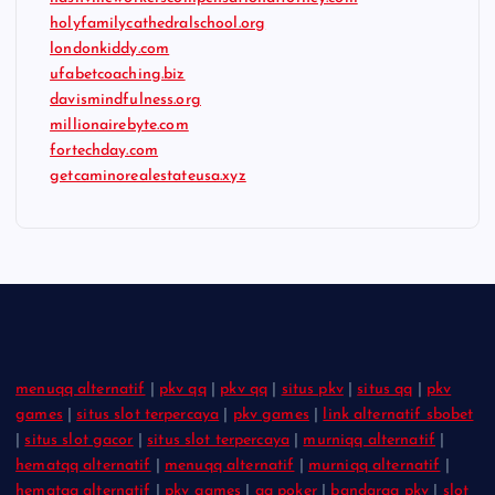
holyfamilycathedralschool.org
londonkiddy.com
ufabetcoaching.biz
davismindfulness.org
millionairebyte.com
fortechday.com
getcaminorealestateusa.xyz
menuqq alternatif
|
pkv qq
|
pkv qq
|
situs pkv
|
situs qq
|
pkv
games
|
situs slot terpercaya
|
pkv games
|
link alternatif sbobet
|
situs slot gacor
|
situs slot terpercaya
|
murniqq alternatif
|
hematqq alternatif
|
menuqq alternatif
|
murniqq alternatif
|
hematqq alternatif
|
pkv games
|
qq poker
|
bandarqq pkv
|
slot