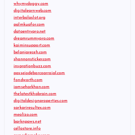
whymydoggy.com
digitalearnweb.com
interbolaslot.org
palmkuafor.com
dataentrypro.net
dreamrummypro.com
kaiminsupport.com
belanjareceh.com
shannonsticker.com
insprationbuzz.com
passeiodebarcoarraial.com
fondworth.com
iamseharkhan.com
thelatestkhabrain.com
digitaldesignproperties.com
sarkariresultex.com
mealizo.com
barknpaws.net
cellostore.info