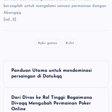
bersiaplah untuk mengalami sensasi permainan dengan
Abangqq.
[ad_2]
pkv games
slot
P
Panduan Utama untuk mendominasi
o
persaingan di Datukqq
s
Dari Divas ke Rol Tinggi: Bagaimana
t
Divaqq Mengubah Permainan Poker
Online