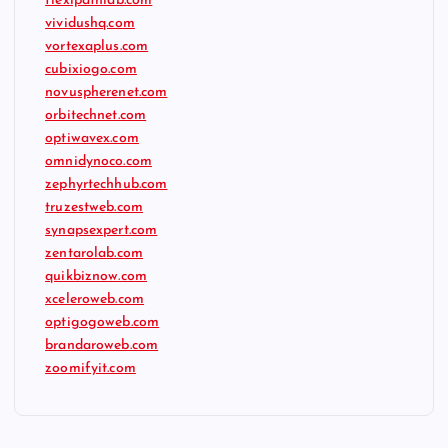
flexipathlab.com
vividushq.com
vortexaplus.com
cubixiogo.com
novuspherenet.com
orbitechnet.com
optiwavex.com
omnidynoco.com
zephyrtechhub.com
truzestweb.com
synapsexpert.com
zentarolab.com
quikbiznow.com
xceleroweb.com
optigogoweb.com
brandaroweb.com
zoomifyit.com