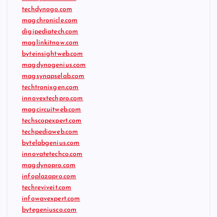
techdynogo.com
magchronicle.com
digipediatech.com
maglinkitnow.com
byteinsightweb.com
magdynogenius.com
magsynapselab.com
techtronixgen.com
innovextechpro.com
magcircuitweb.com
techscopexpert.com
techpediaweb.com
bytelabgenius.com
innovatetechco.com
magdynopro.com
infoplazapro.com
techreviveit.com
infowavexpert.com
bytegeniusco.com