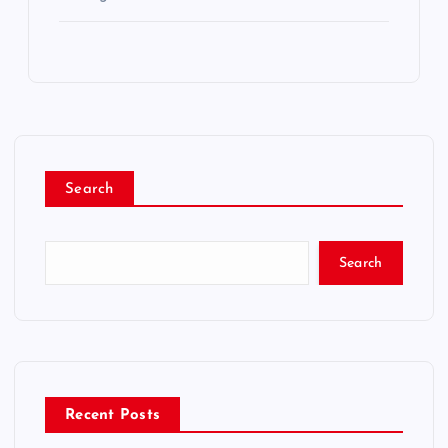
Search
Search
Recent Posts