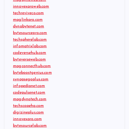
innovexaroweb.com
techreviveco.com
maglinkaro.com
dynabytenet.com
bytesourcepro.com
techspherelab.com
infomatrixlab.com
codeversehub.com
byteverseweb.com
magconnecthub.com
byteboostgenius.com
synapsegoplus.com
infopedianet.com
codepulsenet.com
magdynotech.com
techscopehq.com
digizineplus.com
innovexaro.com
bytesourcelab.com