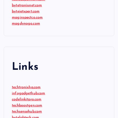
bytetronixnet.com
bytejetxpert.com
maginspectco.com
magdynogo.com
Links
techtronixhq.com
infogadgethub.com
codelinkitpro.com
techboostgen.com
techsensehub.com
bytelabtech.com