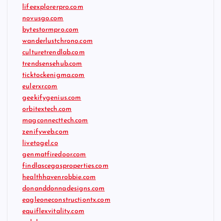
lifeexplorerpro.com
novusgo.com
bytestormpro.com
wanderlustchrono.com
culturetrendlab.com
trendsensehub.com
ticktockenigma.com
eulerxr.com
geekifygenius.com
orbitextech.com
magconnecttech.com
zenifyweb.com
livetogel.co
genmatfiredoor.com
findlascegasproperties.com
healthhavenrobbie.com
donanddonnadesigns.com
eagleoneconstructiontx.com
equiflexvitality.com