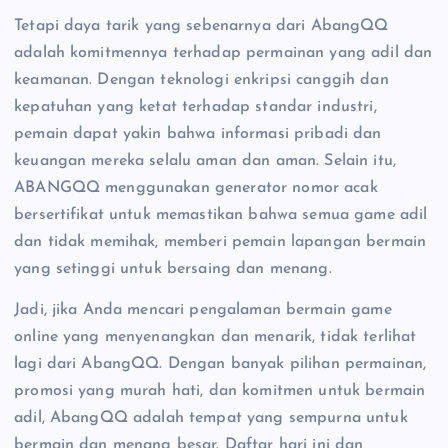
Tetapi daya tarik yang sebenarnya dari AbangQQ
adalah komitmennya terhadap permainan yang adil dan
keamanan. Dengan teknologi enkripsi canggih dan
kepatuhan yang ketat terhadap standar industri,
pemain dapat yakin bahwa informasi pribadi dan
keuangan mereka selalu aman dan aman. Selain itu,
ABANGQQ menggunakan generator nomor acak
bersertifikat untuk memastikan bahwa semua game adil
dan tidak memihak, memberi pemain lapangan bermain
yang setinggi untuk bersaing dan menang.
Jadi, jika Anda mencari pengalaman bermain game
online yang menyenangkan dan menarik, tidak terlihat
lagi dari AbangQQ. Dengan banyak pilihan permainan,
promosi yang murah hati, dan komitmen untuk bermain
adil, AbangQQ adalah tempat yang sempurna untuk
bermain dan menang besar. Daftar hari ini dan