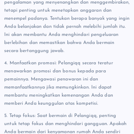
pengalaman yang menyenangkan dan menggembirakan,
tetapi penting untuk menetapkan anggaran dan
menempel padanya. Tentukan berapa banyak yang ingin
Anda belanjakan dan tidak pernah melebihi jumlah itu.
Ini akan membantu Anda menghindari pengeluaran
berlebihan dan memastikan bahwa Anda bermain
secara bertanggung jawab.
4. Manfaatkan promosi: Pelangiqq secara teratur
menawarkan promosi dan bonus kepada para
pemainnya. Mengawasi penawaran ini dan
memanfaatkannya jika memungkinkan. Ini dapat
membantu meningkatkan kemenangan Anda dan
memberi Anda keunggulan atas kompetisi.
5. Tetap fokus: Saat bermain di Pelangiqq, penting
untuk tetap fokus dan menghindari gangguan. Apakah
Anda bermain dari kenyamanan rumah Anda sendiri