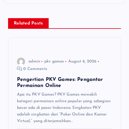
a
v
Related Posts
i
g
admin
pkv games
August 6, 2026
a
0 Comments
t
Pengertian PKV Games: Pengantar
Permainan Online
i
Apa itu PKV Games? PKV Games mewakili
kategori permainan online populer yang sebagian
o
besar ada di pasar Indonesia. Singkatan PKV
adalah singkatan dari “Poker Online dan Kamar
Virtual,” yang diterjemahkan…
n