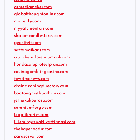
asmediamaker.com
globalthoughtonline.com
moneiify.com
myyatchrentals.com
shalomcandlestores.com
geekifyit.com
sattamatkaes.com
crunchyrollpremiumapk.com
hondacareprotectplan.com
casinogamblingcasino.com
towtimenews.com
draincleaningdirectory.com
baotangmythuathcm.com
jethukukburosu.com
somniumforge.com
bloglibraries.com
luleburgaznakliyatfirmasi.com
thebapehoodie.com
parasosyal.com