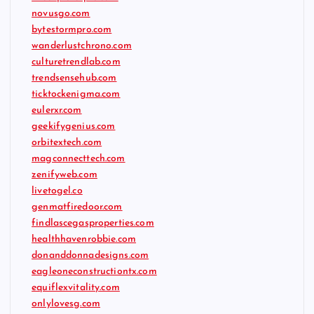
novusgo.com
bytestormpro.com
wanderlustchrono.com
culturetrendlab.com
trendsensehub.com
ticktockenigma.com
eulerxr.com
geekifygenius.com
orbitextech.com
magconnecttech.com
zenifyweb.com
livetogel.co
genmatfiredoor.com
findlascegasproperties.com
healthhavenrobbie.com
donanddonnadesigns.com
eagleoneconstructiontx.com
equiflexvitality.com
onlylovesg.com