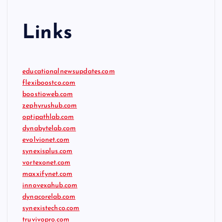
Links
educationalnewsupdates.com
flexiboostco.com
boostioweb.com
zephyrushub.com
optipathlab.com
dynabytelab.com
evolvionet.com
synexisplus.com
vortexonet.com
maxxifynet.com
innovexahub.com
dynacorelab.com
synexistechco.com
truvivopro.com