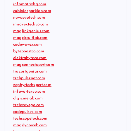
infomatrixhq.com
cubixiosparklab.com
novaevotech.com
innovextechco.com
maglinkgenius.com
magcircuitlab.com
codewavex.com
byteboostco.com
elektrabyteco.com
magconnectxpert.com
truzestgenius.com
techpulsenet.com
zephyrtechxpert.com
infovortexco.com
digizinelab.com
techwavego.com
codepulsex.com
techscopetech.com
magdynoweb.com