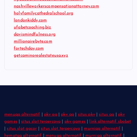
nashvilleworkerscompensationattorney.com
holyfamilycathedralschool.org
londonkiddy.com
ufabetcoaching.biz
davismindfulness.org
millionairebyte.com
fortechday.com
getcaminorealestateusa.xyz
menuqq alternatif
|
pkv qq
|
pkv qq
|
situs pkv
|
situs qq
|
pkv
games
|
situs slot terpercaya
|
pkv games
|
link alternatif sbobet
|
situs slot gacor
|
situs slot terpercaya
|
murniqq alternatif
|
hematqq alternatif
|
menuqq alternatif
|
murniqq alternatif
|