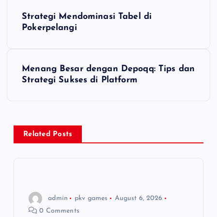
P
Strategi Mendominasi Tabel di
o
Pokerpelangi
s
Menang Besar dengan Depoqq: Tips dan
t
Strategi Sukses di Platform
n
a
Related Posts
v
i
g
admin
pkv games
August 6, 2026
0 Comments