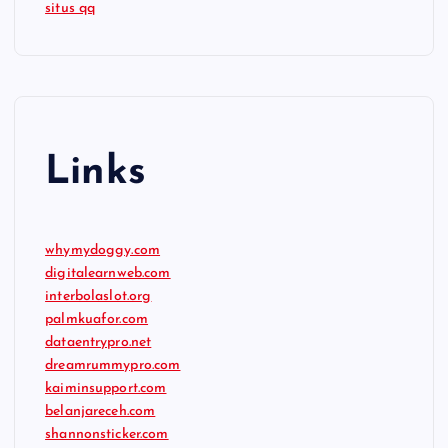
situs qq
Links
whymydoggy.com
digitalearnweb.com
interbolaslot.org
palmkuafor.com
dataentrypro.net
dreamrummypro.com
kaiminsupport.com
belanjareceh.com
shannonsticker.com