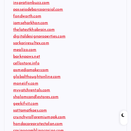
insprationbuzz.com
passeiodebarcoarraial.com
fondworth.com
iamseharkhan.com
thelatestkhabrain.com
digitaldesignproperties.com
sarkariresultex.com
mealizo.com
barknpaws.net
cellostore.info
asmediamaker.com
globalthoughtonline.com
moneiify.com
myyatchrentals.com
shalomcandlestores.com
geekifyit.com
sattamatkaes.com
crunchyrollpremiumapk.com
hondacareprotectplan.com
casinogamblingcasino.com