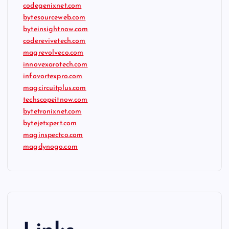
codegenixnet.com
bytesourceweb.com
byteinsightnow.com
coderevivetech.com
magrevolveco.com
innovexarotech.com
infovortexpro.com
magcircuitplus.com
techscopeitnow.com
bytetronixnet.com
bytejetxpert.com
maginspectco.com
magdynogo.com