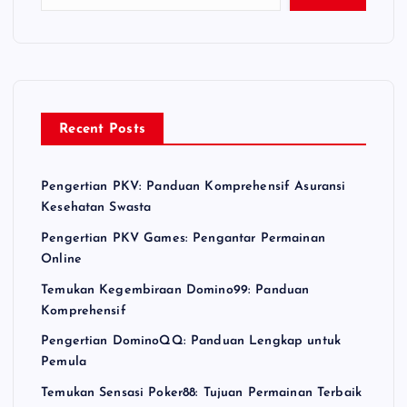
Recent Posts
Pengertian PKV: Panduan Komprehensif Asuransi
Kesehatan Swasta
Pengertian PKV Games: Pengantar Permainan
Online
Temukan Kegembiraan Domino99: Panduan
Komprehensif
Pengertian DominoQQ: Panduan Lengkap untuk
Pemula
Temukan Sensasi Poker88: Tujuan Permainan Terbaik