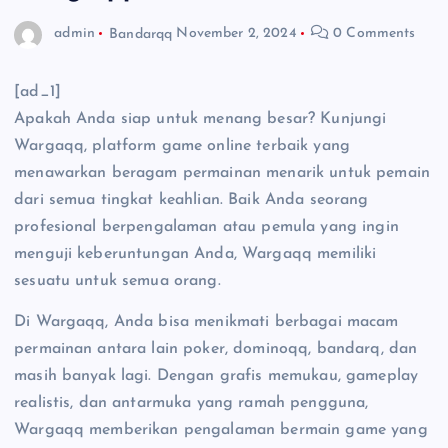
admin
Bandarqq
November 2, 2024
0 Comments
[ad_1]
Apakah Anda siap untuk menang besar? Kunjungi
Wargaqq, platform game online terbaik yang
menawarkan beragam permainan menarik untuk pemain
dari semua tingkat keahlian. Baik Anda seorang
profesional berpengalaman atau pemula yang ingin
menguji keberuntungan Anda, Wargaqq memiliki
sesuatu untuk semua orang.
Di Wargaqq, Anda bisa menikmati berbagai macam
permainan antara lain poker, dominoqq, bandarq, dan
masih banyak lagi. Dengan grafis memukau, gameplay
realistis, dan antarmuka yang ramah pengguna,
Wargaqq memberikan pengalaman bermain game yang