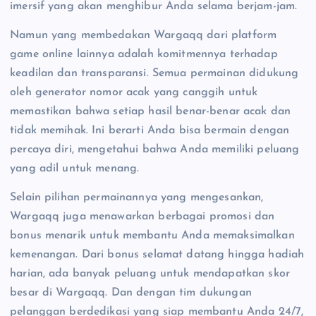
imersif yang akan menghibur Anda selama berjam-jam.
Namun yang membedakan Wargaqq dari platform
game online lainnya adalah komitmennya terhadap
keadilan dan transparansi. Semua permainan didukung
oleh generator nomor acak yang canggih untuk
memastikan bahwa setiap hasil benar-benar acak dan
tidak memihak. Ini berarti Anda bisa bermain dengan
percaya diri, mengetahui bahwa Anda memiliki peluang
yang adil untuk menang.
Selain pilihan permainannya yang mengesankan,
Wargaqq juga menawarkan berbagai promosi dan
bonus menarik untuk membantu Anda memaksimalkan
kemenangan. Dari bonus selamat datang hingga hadiah
harian, ada banyak peluang untuk mendapatkan skor
besar di Wargaqq. Dan dengan tim dukungan
pelanggan berdedikasi yang siap membantu Anda 24/7,