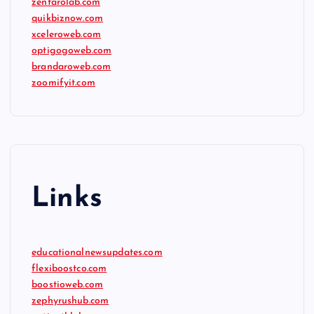
zentarolab.com
quikbiznow.com
xceleroweb.com
optigogoweb.com
brandaroweb.com
zoomifyit.com
Links
educationalnewsupdates.com
flexiboostco.com
boostioweb.com
zephyrushub.com