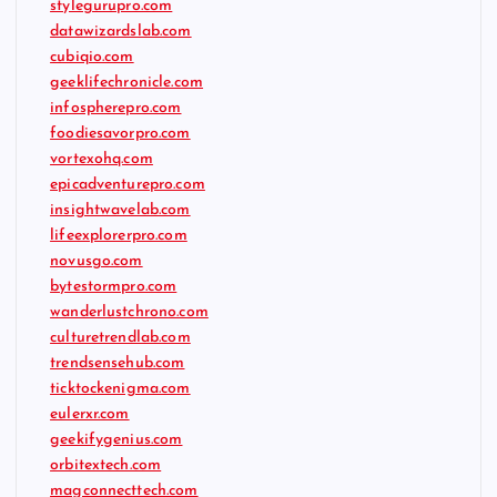
stylegurupro.com
datawizardslab.com
cubiqio.com
geeklifechronicle.com
infospherepro.com
foodiesavorpro.com
vortexohq.com
epicadventurepro.com
insightwavelab.com
lifeexplorerpro.com
novusgo.com
bytestormpro.com
wanderlustchrono.com
culturetrendlab.com
trendsensehub.com
ticktockenigma.com
eulerxr.com
geekifygenius.com
orbitextech.com
magconnecttech.com