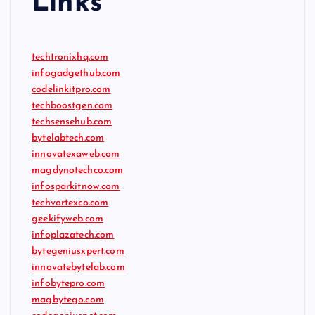
Links
techtronixhq.com
infogadgethub.com
codelinkitpro.com
techboostgen.com
techsensehub.com
bytelabtech.com
innovatexaweb.com
magdynotechco.com
infosparkitnow.com
techvortexco.com
geekifyweb.com
infoplazatech.com
bytegeniusxpert.com
innovatebytelab.com
infobytepro.com
magbytego.com