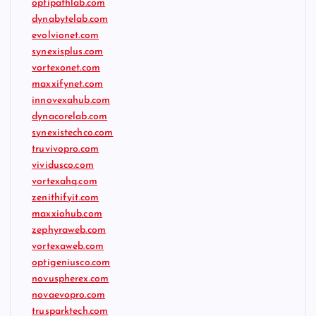
optipathlab.com
dynabytelab.com
evolvionet.com
synexisplus.com
vortexonet.com
maxxifynet.com
innovexahub.com
dynacorelab.com
synexistechco.com
truvivopro.com
vividusco.com
vortexahq.com
zenithifyit.com
maxxiohub.com
zephyraweb.com
vortexaweb.com
optigeniusco.com
novuspherex.com
novaevopro.com
trusparktech.com