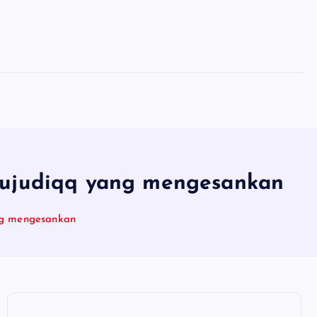
k pengalaman bermain yang sukses.
tujudiqq yang mengesankan
ng mengesankan