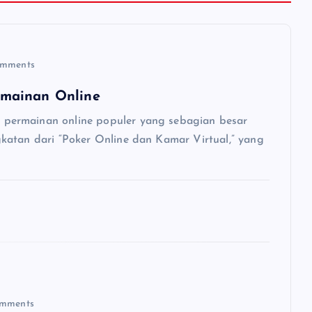
mments
rmainan Online
permainan online populer yang sebagian besar
katan dari “Poker Online dan Kamar Virtual,” yang
mments