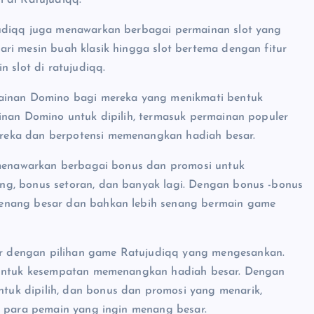
judiqq juga menawarkan berbagai permainan slot yang
ri mesin buah klasik hingga slot bertema dengan fitur
 slot di ratujudiqq.
mainan Domino bagi mereka yang menikmati bentuk
inan Domino untuk dipilih, termasuk permainan populer
reka dan berpotensi memenangkan hadiah besar.
a menawarkan berbagai bonus dan promosi untuk
ng, bonus setoran, dan banyak lagi. Dengan bonus -bonus
menang besar dan bahkan lebih senang bermain game
r dengan pilihan game Ratujudiqq yang mengesankan.
a untuk kesempatan memenangkan hadiah besar. Dengan
uk dipilih, dan bonus dan promosi yang menarik,
i para pemain yang ingin menang besar.