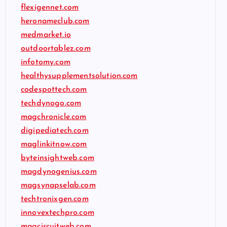
flexigennet.com
heronameclub.com
medmarket.io
outdoortablez.com
infotomy.com
healthysupplementsolution.com
codespottech.com
techdynogo.com
magchronicle.com
digipediatech.com
maglinkitnow.com
byteinsightweb.com
magdynogenius.com
magsynapselab.com
techtronixgen.com
innovextechpro.com
magcircuitweb.com