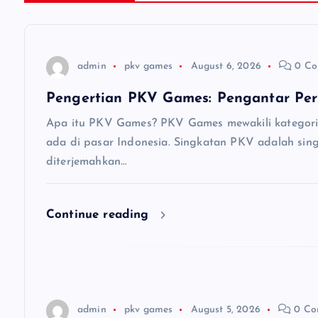
a
v
admin
pkv games
August 6, 2026
0 Co
Pengertian PKV Games: Pengantar Pe
i
Apa itu PKV Games? PKV Games mewakili kategori 
g
ada di pasar Indonesia. Singkatan PKV adalah sing
diterjemahkan…
a
Continue reading
t
i
o
admin
pkv games
August 5, 2026
0 Co