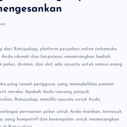
mengesankan
nts
i dari Ratujudiqq, platform perjudian online terkemuka
 Anda nikmati dan berpotensi memenangkan hadiah
k poker, domino, dan slot, ada sesuatu untuk semua orang
armuka yang ramah pengguna, yang memudahkan pemain
orit mereka. Apakah Anda seorang penjudi
nline, Ratujudiqq memiliki sesuatu untuk Anda.
 berbagai permainan poker untuk Anda mainkan, termasuk
ay yang kompetitif dan kesempatan untuk memenangkan
 di Ratujudiqq.