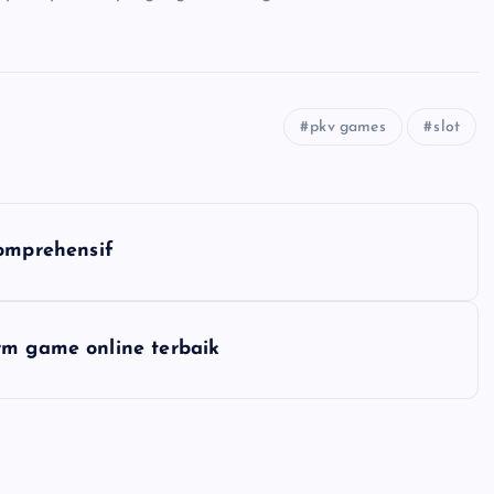
pkv games
slot
omprehensif
rm game online terbaik