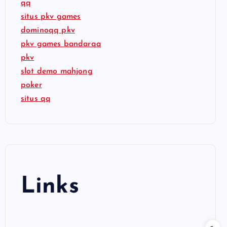
qq
situs pkv games
dominoqq pkv
pkv games bandarqq
pkv
slot demo mahjong
poker
situs qq
Links