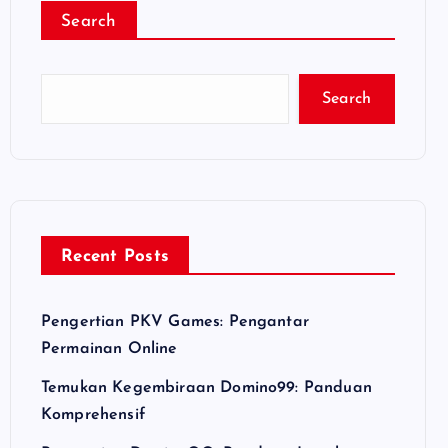
Search
Search
Recent Posts
Pengertian PKV Games: Pengantar
Permainan Online
Temukan Kegembiraan Domino99: Panduan
Komprehensif