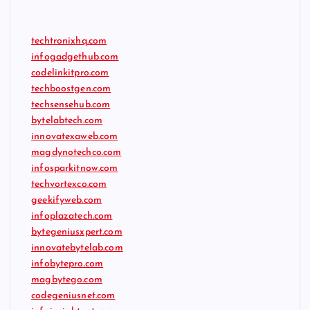
techtronixhq.com
infogadgethub.com
codelinkitpro.com
techboostgen.com
techsensehub.com
bytelabtech.com
innovatexaweb.com
magdynotechco.com
infosparkitnow.com
techvortexco.com
geekifyweb.com
infoplazatech.com
bytegeniusxpert.com
innovatebytelab.com
infobytepro.com
magbytego.com
codegeniusnet.com