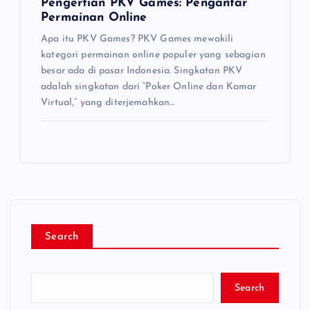
Pengertian PKV Games: Pengantar
Permainan Online
Apa itu PKV Games? PKV Games mewakili
kategori permainan online populer yang sebagian
besar ada di pasar Indonesia. Singkatan PKV
adalah singkatan dari “Poker Online dan Kamar
Virtual,” yang diterjemahkan…
Search
Search