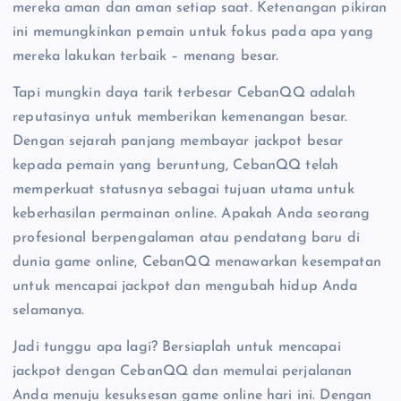
mereka aman dan aman setiap saat. Ketenangan pikiran
ini memungkinkan pemain untuk fokus pada apa yang
mereka lakukan terbaik – menang besar.
Tapi mungkin daya tarik terbesar CebanQQ adalah
reputasinya untuk memberikan kemenangan besar.
Dengan sejarah panjang membayar jackpot besar
kepada pemain yang beruntung, CebanQQ telah
memperkuat statusnya sebagai tujuan utama untuk
keberhasilan permainan online. Apakah Anda seorang
profesional berpengalaman atau pendatang baru di
dunia game online, CebanQQ menawarkan kesempatan
untuk mencapai jackpot dan mengubah hidup Anda
selamanya.
Jadi tunggu apa lagi? Bersiaplah untuk mencapai
jackpot dengan CebanQQ dan memulai perjalanan
Anda menuju kesuksesan game online hari ini. Dengan