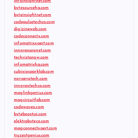
infoinsightnet.com
bytesourcehq.com
byteinsightnet.com
codepulsetechco.com
digizineweb.com
codeconnectx.com
infomatrixxpert.com
innovexaronet.com
techvistanow.com
infomatrixhq.com
cubixiosparklab.com
novaevotech.com
innovextechco.com
maglinkgenius.com
magcircuitlab.com
codewavex.com
byteboostco.com
elektrabyteco.com
magconnectxpert.com
truzestgenius.com