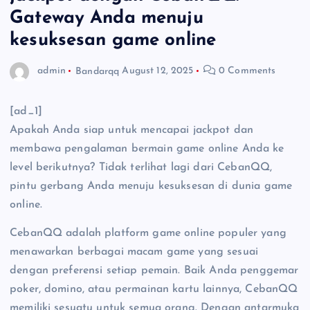
Gateway Anda menuju
kesuksesan game online
admin
Bandarqq
August 12, 2025
0 Comments
[ad_1]
Apakah Anda siap untuk mencapai jackpot dan
membawa pengalaman bermain game online Anda ke
level berikutnya? Tidak terlihat lagi dari CebanQQ,
pintu gerbang Anda menuju kesuksesan di dunia game
online.
CebanQQ adalah platform game online populer yang
menawarkan berbagai macam game yang sesuai
dengan preferensi setiap pemain. Baik Anda penggemar
poker, domino, atau permainan kartu lainnya, CebanQQ
memiliki sesuatu untuk semua orang. Dengan antarmuka