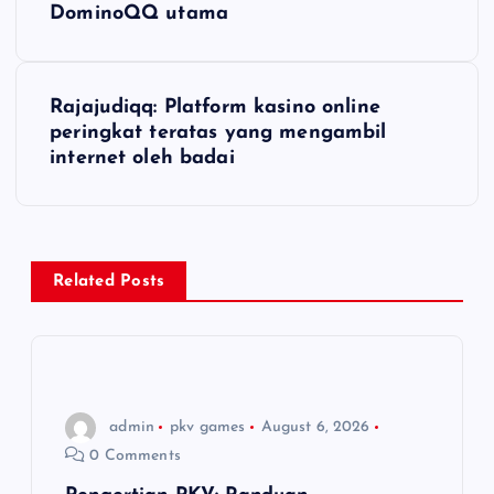
DominoQQ utama
s
t
Rajajudiqq: Platform kasino online
peringkat teratas yang mengambil
n
internet oleh badai
a
v
Related Posts
i
g
a
admin
pkv games
August 6, 2026
0 Comments
t