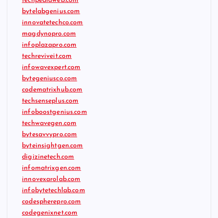
techpediaweb.com
bytelabgenius.com
innovatetechco.com
magdynopro.com
infoplazapro.com
techreviveit.com
infowavexpert.com
bytegeniusco.com
codematrixhub.com
techsenseplus.com
infoboostgenius.com
techwavegen.com
bytesavvypro.com
byteinsightgen.com
digizinetech.com
infomatrixgen.com
innovexarolab.com
infobytetechlab.com
codespherepro.com
codegenixnet.com