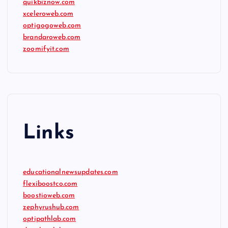
quikbiznow.com
xceleroweb.com
optigogoweb.com
brandaroweb.com
zoomifyit.com
Links
educationalnewsupdates.com
flexiboostco.com
boostioweb.com
zephyrushub.com
optipathlab.com