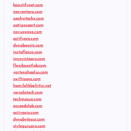
boostifynet.com
nexventpro.com
zephyrtechx.com
optigoxpert.com
novuswayz.com
actifypro.com
dynaboostx.com
instaflexco.com
innovistapro.com
flexiboostlab.com
vortexohqplus.com
swiftiopro.com
hamilelikbelirtisi.net
versalotech.com
techmaxco.com
exceedolab.com
activaxio.com
dynabytesco.com
stylegurupro.com