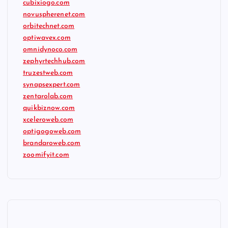
cubixiogo.com
novuspherenet.com
orbitechnet.com
optiwavex.com
omnidynoco.com
zephyrtechhub.com
truzestweb.com
synapsexpert.com
zentarolab.com
quikbiznow.com
xceleroweb.com
optigogoweb.com
brandaroweb.com
zoomifyit.com