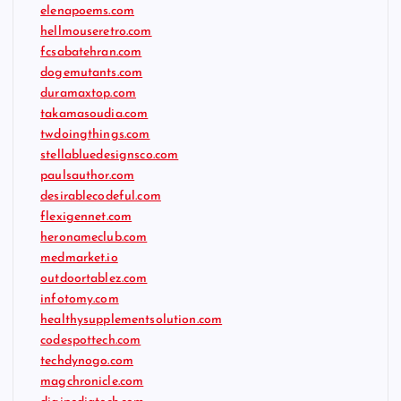
elenapoems.com
hellmouseretro.com
fcsabatehran.com
dogemutants.com
duramaxtop.com
takamasoudia.com
twdoingthings.com
stellabluedesignsco.com
paulsauthor.com
desirablecodeful.com
flexigennet.com
heronameclub.com
medmarket.io
outdoortablez.com
infotomy.com
healthysupplementsolution.com
codespottech.com
techdynogo.com
magchronicle.com