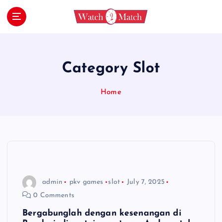
S
k
i
Ikuti panduan ini untuk bergabung di situs judi
online yang gampang menang. Dapatkan tips dan
p
rekomendasi untuk pengalaman bermain yang
t
sukses.
o
Category Slot
c
o
Home
n
t
e
n
t
admin
pkv games
slot
July 7, 2025
0 Comments
Bergabunglah dengan kesenangan di