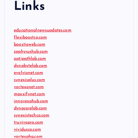
Links
educationalnewsupdates.com
flexiboostco.com
boostioweb.com
zephyrushub.com
optipathlab.com
dynabytelab.com
evolvionet.com
synexisplus.com
vortexonet.com
maxxifynet.com
innovexahub.com
dynacorelab.com
synexistechco.com
truvivopro.com
vividusco.com
vortexahq.com