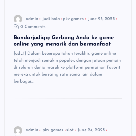
admin
judi bola
pkv games
June 25, 2025
0 Comments
Bandarjudiqq: Gerbang Anda ke game
online yang menarik dan bermanfaat
[ad_1] Dalam beberapa tahun terakhir, game online
telah menjadi semakin populer, dengan jutaan pemain
di seluruh dunia masuk ke platform permainan favorit
mereka untuk bersaing satu sama lain dalam
berbagai…
admin
pkv games
slot
June 24, 2025