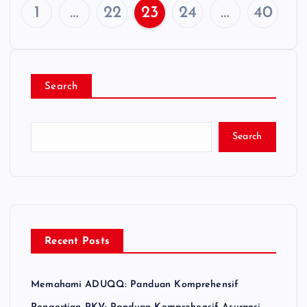
1
…
22
23
24
…
40
P
o
Search
s
t
Search
s
p
a
Recent Posts
g
Memahami ADUQQ: Panduan Komprehensif
i