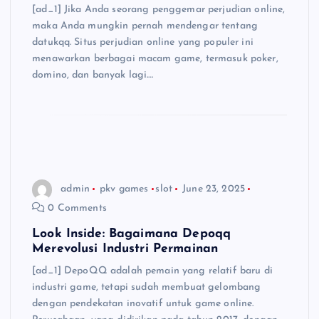
[ad_1] Jika Anda seorang penggemar perjudian online,
maka Anda mungkin pernah mendengar tentang
datukqq. Situs perjudian online yang populer ini
menawarkan berbagai macam game, termasuk poker,
domino, dan banyak lagi.…
admin
pkv games
slot
June 23, 2025
0 Comments
Look Inside: Bagaimana Depoqq
Merevolusi Industri Permainan
[ad_1] DepoQQ adalah pemain yang relatif baru di
industri game, tetapi sudah membuat gelombang
dengan pendekatan inovatif untuk game online.