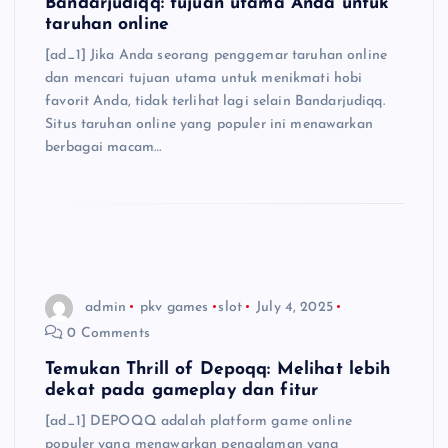
Bandarjudiqq: tujuan utama Anda untuk
taruhan online
[ad_1] Jika Anda seorang penggemar taruhan online
dan mencari tujuan utama untuk menikmati hobi
favorit Anda, tidak terlihat lagi selain Bandarjudiqq.
Situs taruhan online yang populer ini menawarkan
berbagai macam…
admin
pkv games
slot
July 4, 2025
0 Comments
Temukan Thrill of Depoqq: Melihat lebih
dekat pada gameplay dan fitur
[ad_1] DEPOQQ adalah platform game online
populer yang menawarkan pengalaman yang