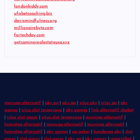
londonkiddy.com
ufabetcoaching.biz
davismindfulness.org
millionairebyte.com
fortechday.com
getcaminorealestateusa.xyz
menuqq alternatif
|
pkv qq
|
pkv qq
|
situs pkv
|
situs qq
|
pkv
games
|
situs slot terpercaya
|
pkv games
|
link alternatif sbobet
|
situs slot gacor
|
situs slot terpercaya
|
murniqq alternatif
|
hematqq alternatif
|
menuqq alternatif
|
murniqq alternatif
|
hematqq alternatif
|
pkv games
|
qq poker
|
bandarqq pkv
|
slot
gacor
|
slot gacor
|
slot gacor
|
pkv qq
|
pkv games
|
majestibet
|