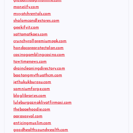
globalthoughtonline.com
moneiify.com
myyatchrentals.com
shalomcandlestores.com
geekifyit.com
sattamatkaes.com
crunchyrollpremiumapk.com
hondacareprotectplan.com
casinogamblingcasino.com
towtimenews.com
draincleaningdirectory.com
baotangmythuathcm.com
jethukukburosu.com
somniumforge.com
bloglibraries.com
luleburgaznakliyatfirmasi.com
thebapehoodie.com
parasosyal.com
enticingmuslim.com
goodhealthsoundwealth.com