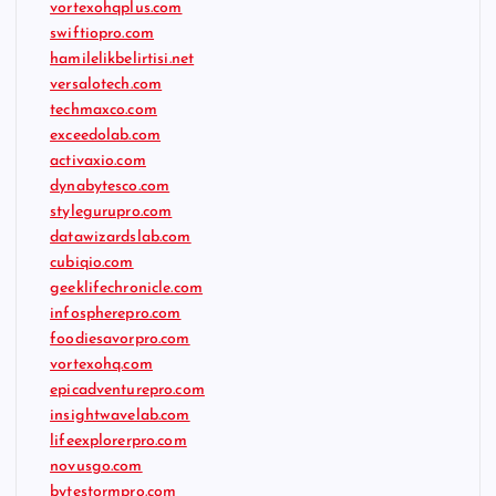
vortexohqplus.com
swiftiopro.com
hamilelikbelirtisi.net
versalotech.com
techmaxco.com
exceedolab.com
activaxio.com
dynabytesco.com
stylegurupro.com
datawizardslab.com
cubiqio.com
geeklifechronicle.com
infospherepro.com
foodiesavorpro.com
vortexohq.com
epicadventurepro.com
insightwavelab.com
lifeexplorerpro.com
novusgo.com
bytestormpro.com