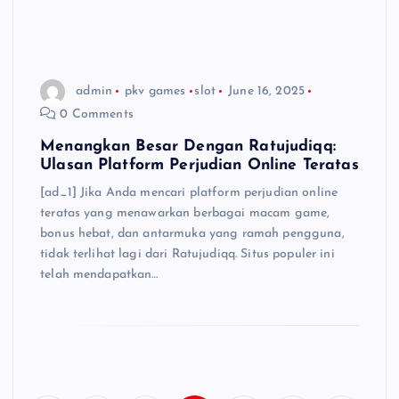
admin
pkv games
slot
June 16, 2025
0 Comments
Menangkan Besar Dengan Ratujudiqq:
Ulasan Platform Perjudian Online Teratas
[ad_1] Jika Anda mencari platform perjudian online
teratas yang menawarkan berbagai macam game,
bonus hebat, dan antarmuka yang ramah pengguna,
tidak terlihat lagi dari Ratujudiqq. Situs populer ini
telah mendapatkan…