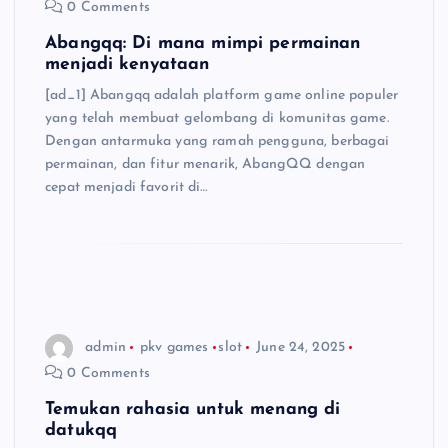
0 Comments
Abangqq: Di mana mimpi permainan
menjadi kenyataan
[ad_1] Abangqq adalah platform game online populer
yang telah membuat gelombang di komunitas game.
Dengan antarmuka yang ramah pengguna, berbagai
permainan, dan fitur menarik, AbangQQ dengan
cepat menjadi favorit di…
admin
pkv games
slot
June 24, 2025
0 Comments
Temukan rahasia untuk menang di
datukqq