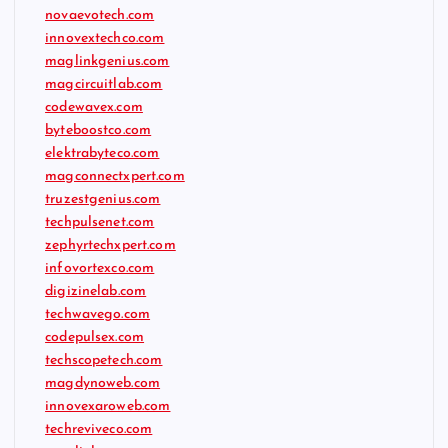
novaevotech.com
innovextechco.com
maglinkgenius.com
magcircuitlab.com
codewavex.com
byteboostco.com
elektrabyteco.com
magconnectxpert.com
truzestgenius.com
techpulsenet.com
zephyrtechxpert.com
infovortexco.com
digizinelab.com
techwavego.com
codepulsex.com
techscopetech.com
magdynoweb.com
innovexaroweb.com
techreviveco.com