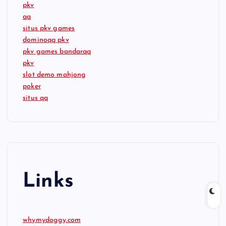
pkv
qq
situs pkv games
dominoqq pkv
pkv games bandarqq
pkv
slot demo mahjong
poker
situs qq
Links
whymydoggy.com