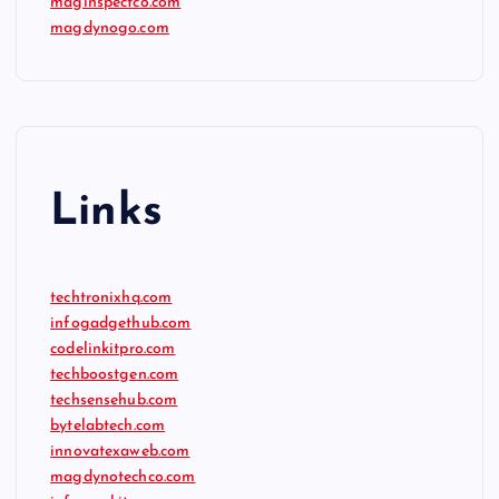
maginspectco.com
magdynogo.com
Links
techtronixhq.com
infogadgethub.com
codelinkitpro.com
techboostgen.com
techsensehub.com
bytelabtech.com
innovatexaweb.com
magdynotechco.com