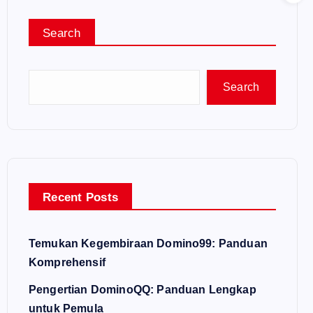
Search
Search
Recent Posts
Temukan Kegembiraan Domino99: Panduan
Komprehensif
Pengertian DominoQQ: Panduan Lengkap
untuk Pemula