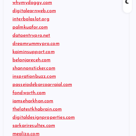
whymydoggy.com
digitalearnweb.com
interbolaslot.org
palmkuafor.com
dataentrypro.net
dreamrummypro.com
kaiminsupport.com
belanjareceh.com
shannonsticker.com
insprationbuzz.com
passeiodebarcoarraial.com
fondworth.com
iamseharkhan.com
thelatestkhabrain.com
digitaldesignproperties.com
sarkariresultex.com
mealizo.com