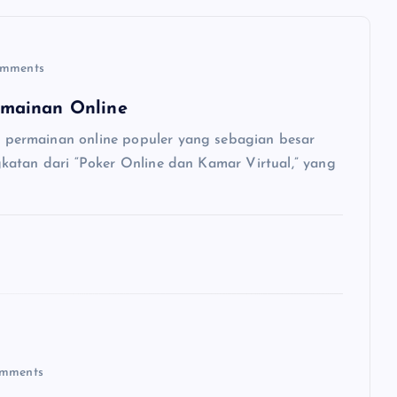
mments
rmainan Online
permainan online populer yang sebagian besar
katan dari “Poker Online dan Kamar Virtual,” yang
mments