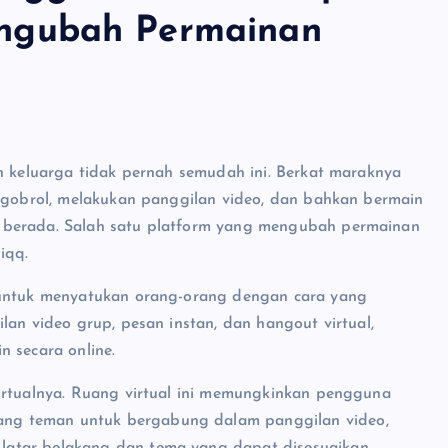
ngubah Permainan
s
an keluarga tidak pernah semudah ini. Berkat maraknya
engobrol, melakukan panggilan video, dan bahkan bermain
 berada. Salah satu platform yang mengubah permainan
iqq.
g untuk menyatukan orang-orang dengan cara yang
lan video grup, pesan instan, dan hangout virtual,
n secara online.
irtualnya. Ruang virtual ini memungkinkan pengguna
ng teman untuk bergabung dalam panggilan video,
atar belakang dan tema yang dapat disesuaikan,