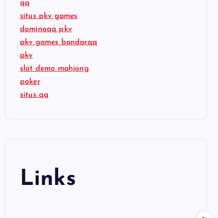
qq
situs pkv games
dominoqq pkv
pkv games bandarqq
pkv
slot demo mahjong
poker
situs qq
Links