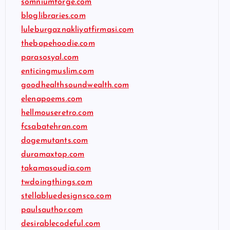
somniumforge.com
bloglibraries.com
luleburgaznakliyatfirmasi.com
thebapehoodie.com
parasosyal.com
enticingmuslim.com
goodhealthsoundwealth.com
elenapoems.com
hellmouseretro.com
fcsabatehran.com
dogemutants.com
duramaxtop.com
takamasoudia.com
twdoingthings.com
stellabluedesignsco.com
paulsauthor.com
desirablecodeful.com