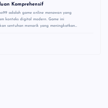
duan Komprehensif
o99 adalah game online menawan yang
m konteks digital modern. Game ini
kan sentuhan menarik yang meningkatkan…