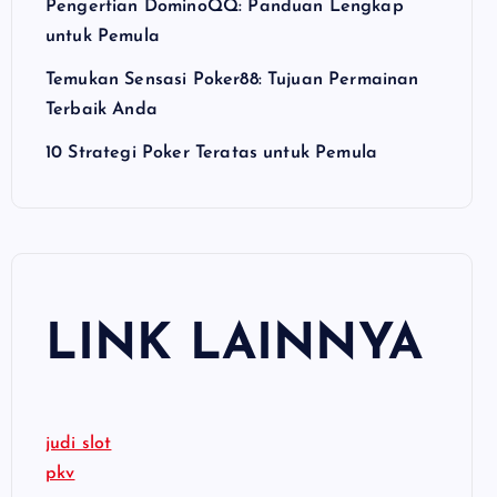
Pengertian DominoQQ: Panduan Lengkap
untuk Pemula
Temukan Sensasi Poker88: Tujuan Permainan
Terbaik Anda
10 Strategi Poker Teratas untuk Pemula
LINK LAINNYA
judi slot
pkv