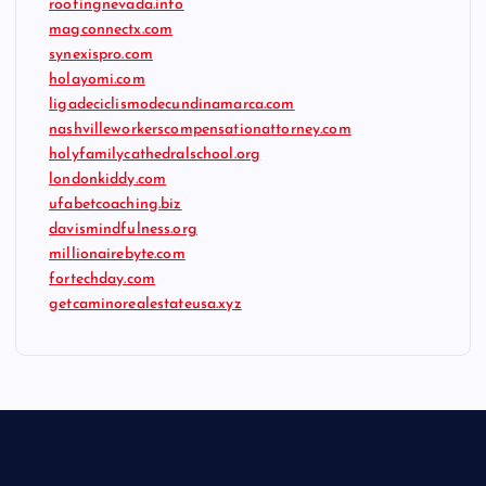
roofingnevada.info
magconnectx.com
synexispro.com
holayomi.com
ligadeciclismodecundinamarca.com
nashvilleworkerscompensationattorney.com
holyfamilycathedralschool.org
londonkiddy.com
ufabetcoaching.biz
davismindfulness.org
millionairebyte.com
fortechday.com
getcaminorealestateusa.xyz