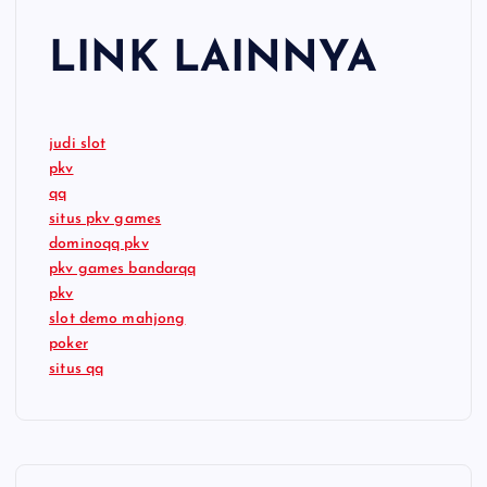
LINK LAINNYA
judi slot
pkv
qq
situs pkv games
dominoqq pkv
pkv games bandarqq
pkv
slot demo mahjong
poker
situs qq