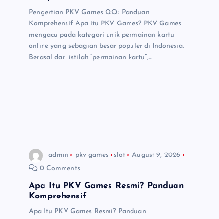
i
Pengertian PKV Games QQ: Panduan
Komprehensif Apa itu PKV Games? PKV Games
o
mengacu pada kategori unik permainan kartu
online yang sebagian besar populer di Indonesia.
Berasal dari istilah “permainan kartu”,…
n
admin
pkv games
slot
August 9, 2026
0 Comments
Apa Itu PKV Games Resmi? Panduan
Komprehensif
Apa Itu PKV Games Resmi? Panduan