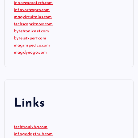
innovexarotech.com
infovortexpro.com
magcircuitplus.com
techscopeitnow.com
bytetronixnet.com
bytejetxpert.com
maginspectco.com
magdynogo.com
Links
techtronixhq.com
infogadgethub.com