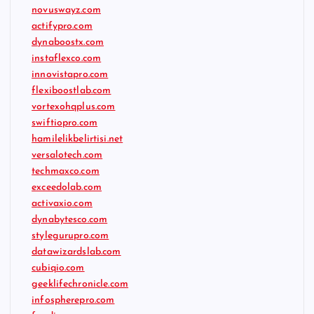
novuswayz.com
actifypro.com
dynaboostx.com
instaflexco.com
innovistapro.com
flexiboostlab.com
vortexohqplus.com
swiftiopro.com
hamilelikbelirtisi.net
versalotech.com
techmaxco.com
exceedolab.com
activaxio.com
dynabytesco.com
stylegurupro.com
datawizardslab.com
cubiqio.com
geeklifechronicle.com
infospherepro.com