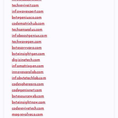
techreviveit.com
infowavexpert.com
bytegeniusco.com
codematrixhub.com
techsenseplus.com
infoboostgenius.com
techwavegen.com
bytesavvypro.com
byteinsightgen.com
digizinetech.com
infomatrixgen.com
innovexarolab.com
infobytetechlab.com
codespherepro.com
codegenixnet.com
bytesourceweb.com
byteinsightnow.com
coderevivetech.com
magrevolveco.com