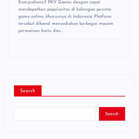
Komprehensif PKV Games dengan cepat
mendapatkan popularitas di kalangan pecinta
game online, khususnya di Indonesia. Platform
tersebut dikenal menyediakan berbagai macam
permainan kartu dan…
Search
Search