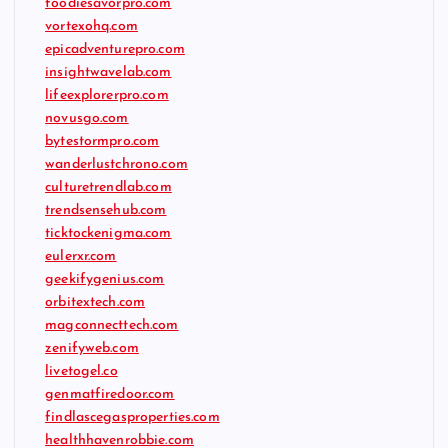
foodiesavorpro.com
vortexohq.com
epicadventurepro.com
insightwavelab.com
lifeexplorerpro.com
novusgo.com
bytestormpro.com
wanderlustchrono.com
culturetrendlab.com
trendsensehub.com
ticktockenigma.com
eulerxr.com
geekifygenius.com
orbitextech.com
magconnecttech.com
zenifyweb.com
livetogel.co
genmatfiredoor.com
findlascegasproperties.com
healthhavenrobbie.com