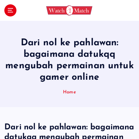
S
k
i
Ikuti panduan ini untuk bergabung di situs judi
online yang gampang menang. Dapatkan tips dan
p
rekomendasi untuk pengalaman bermain yang
t
sukses.
o
Dari nol ke pahlawan:
c
bagaimana datukqq
o
n
mengubah permainan untuk
t
e
gamer online
n
t
Home
Dari nol ke pahlawan: bagaimana
datukqq mengubah permainan