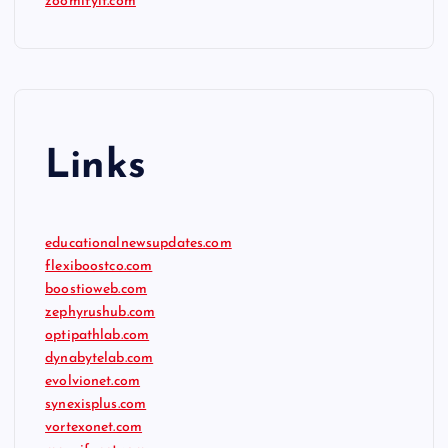
zoomifyit.com
Links
educationalnewsupdates.com
flexiboostco.com
boostioweb.com
zephyrushub.com
optipathlab.com
dynabytelab.com
evolvionet.com
synexisplus.com
vortexonet.com