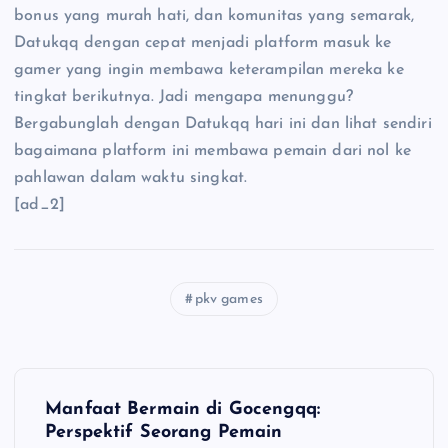
bonus yang murah hati, dan komunitas yang semarak,
Datukqq dengan cepat menjadi platform masuk ke
gamer yang ingin membawa keterampilan mereka ke
tingkat berikutnya. Jadi mengapa menunggu?
Bergabunglah dengan Datukqq hari ini dan lihat sendiri
bagaimana platform ini membawa pemain dari nol ke
pahlawan dalam waktu singkat.
[ad_2]
pkv games
P
Manfaat Bermain di Gocengqq:
o
Perspektif Seorang Pemain