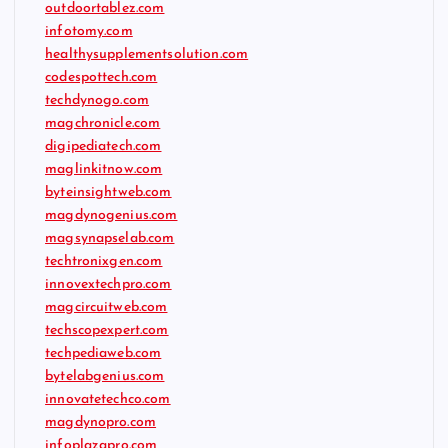
outdoortablez.com
infotomy.com
healthysupplementsolution.com
codespottech.com
techdynogo.com
magchronicle.com
digipediatech.com
maglinkitnow.com
byteinsightweb.com
magdynogenius.com
magsynapselab.com
techtronixgen.com
innovextechpro.com
magcircuitweb.com
techscopexpert.com
techpediaweb.com
bytelabgenius.com
innovatetechco.com
magdynopro.com
infoplazapro.com