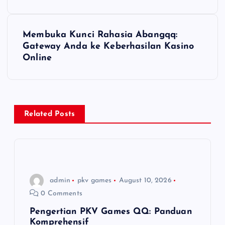
s
Membuka Kunci Rahasia Abangqq:
t
Gateway Anda ke Keberhasilan Kasino
Online
n
a
v
Related Posts
i
g
admin
pkv games
August 10, 2026
a
0 Comments
t
Pengertian PKV Games QQ: Panduan
Komprehensif