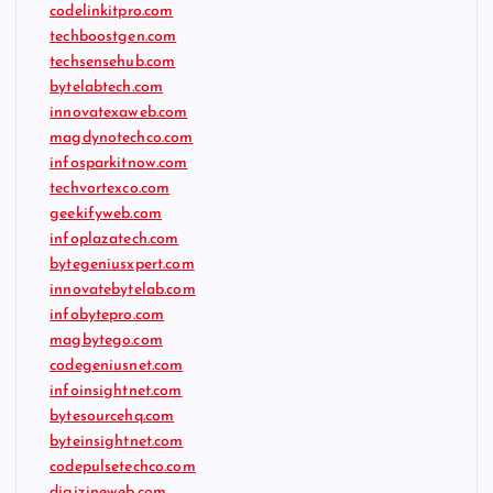
codelinkitpro.com
techboostgen.com
techsensehub.com
bytelabtech.com
innovatexaweb.com
magdynotechco.com
infosparkitnow.com
techvortexco.com
geekifyweb.com
infoplazatech.com
bytegeniusxpert.com
innovatebytelab.com
infobytepro.com
magbytego.com
codegeniusnet.com
infoinsightnet.com
bytesourcehq.com
byteinsightnet.com
codepulsetechco.com
digizineweb.com