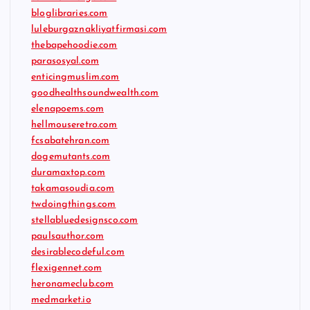
bloglibraries.com
luleburgaznakliyatfirmasi.com
thebapehoodie.com
parasosyal.com
enticingmuslim.com
goodhealthsoundwealth.com
elenapoems.com
hellmouseretro.com
fcsabatehran.com
dogemutants.com
duramaxtop.com
takamasoudia.com
twdoingthings.com
stellabluedesignsco.com
paulsauthor.com
desirablecodeful.com
flexigennet.com
heronameclub.com
medmarket.io