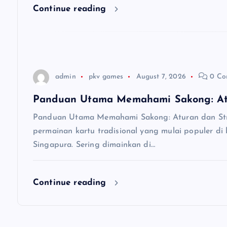
Continue reading
t
i
o
admin
pkv games
August 7, 2026
0 Co
n
Panduan Utama Memahami Sakong: Atu
Panduan Utama Memahami Sakong: Aturan dan Str
permainan kartu tradisional yang mulai populer di
Singapura. Sering dimainkan di…
Continue reading