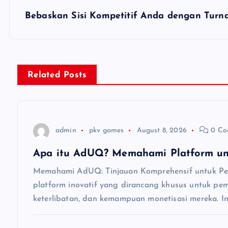
s
Bebaskan Sisi Kompetitif Anda dengan Tur
t
n
Related Posts
a
v
admin
pkv games
August 8, 2026
0 Co
Apa itu AdUQ? Memahami Platform u
i
Memahami AdUQ: Tinjauan Komprehensif untuk P
g
platform inovatif yang dirancang khusus untuk p
keterlibatan, dan kemampuan monetisasi mereka. In
a