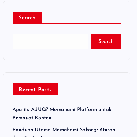
Search
Search
Recent Posts
Apa itu AdUQ? Memahami Platform untuk
Pembuat Konten
Panduan Utama Memahami Sakong: Aturan