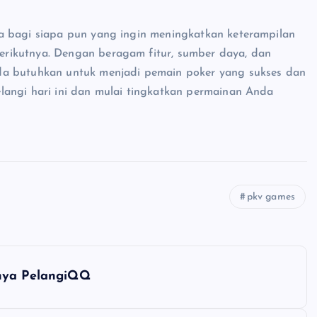
a bagi siapa pun yang ingin meningkatkan keterampilan
rikutnya. Dengan beragam fitur, sumber daya, dan
da butuhkan untuk menjadi pemain poker yang sukses dan
langi hari ini dan mulai tingkatkan permainan Anda
pkv games
tnya PelangiQQ