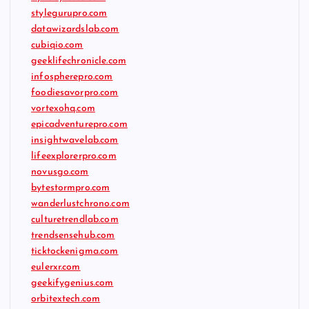
stylegurupro.com
datawizardslab.com
cubiqio.com
geeklifechronicle.com
infospherepro.com
foodiesavorpro.com
vortexohq.com
epicadventurepro.com
insightwavelab.com
lifeexplorerpro.com
novusgo.com
bytestormpro.com
wanderlustchrono.com
culturetrendlab.com
trendsensehub.com
ticktockenigma.com
eulerxr.com
geekifygenius.com
orbitextech.com