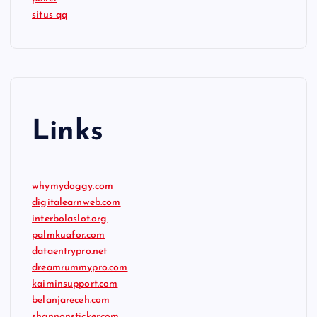
situs qq
Links
whymydoggy.com
digitalearnweb.com
interbolaslot.org
palmkuafor.com
dataentrypro.net
dreamrummypro.com
kaiminsupport.com
belanjareceh.com
shannonsticker.com