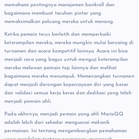
memahami pentingnya manajemen bankroll dan
bagaimana membuat taruhan pintar yang
memaksimalkan peluang mereka untuk menang.
Ketika pemain terus berlatih dan memperbaiki
keterampilan mereka, mereka mungkin mulai bersaing di
turnamen dan acara kompetitif lainnya. Acara ini bisa
menjadi cara yang bagus untuk menguji keterampilan
mereka melawan pemain top lainnya dan melihat
bagaimana mereka menumpuk. Memenangkan turnamen
dapat menjadi dorongan kepercayaan diri yang besar
dan validasi semua kerja keras dan dedikasi yang telah
menjadi pemain ahli.
Pada akhirnya, menjadi pemain yang ahli MarioQQ
adalah lebih dari sekadar menguasai mekanik
permainan. Ini tentang mengembangkan pemahaman