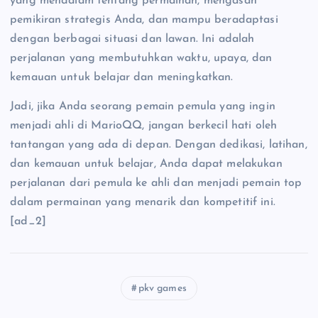
yang mendalam tentang permainan, mengasah
pemikiran strategis Anda, dan mampu beradaptasi
dengan berbagai situasi dan lawan. Ini adalah
perjalanan yang membutuhkan waktu, upaya, dan
kemauan untuk belajar dan meningkatkan.
Jadi, jika Anda seorang pemain pemula yang ingin
menjadi ahli di MarioQQ, jangan berkecil hati oleh
tantangan yang ada di depan. Dengan dedikasi, latihan,
dan kemauan untuk belajar, Anda dapat melakukan
perjalanan dari pemula ke ahli dan menjadi pemain top
dalam permainan yang menarik dan kompetitif ini.
[ad_2]
pkv games