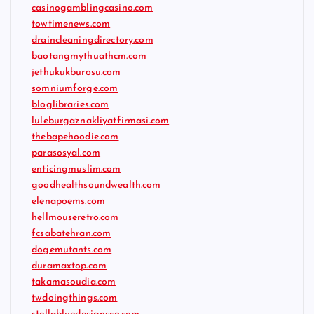
casinogamblingcasino.com
towtimenews.com
draincleaningdirectory.com
baotangmythuathcm.com
jethukukburosu.com
somniumforge.com
bloglibraries.com
luleburgaznakliyatfirmasi.com
thebapehoodie.com
parasosyal.com
enticingmuslim.com
goodhealthsoundwealth.com
elenapoems.com
hellmouseretro.com
fcsabatehran.com
dogemutants.com
duramaxtop.com
takamasoudia.com
twdoingthings.com