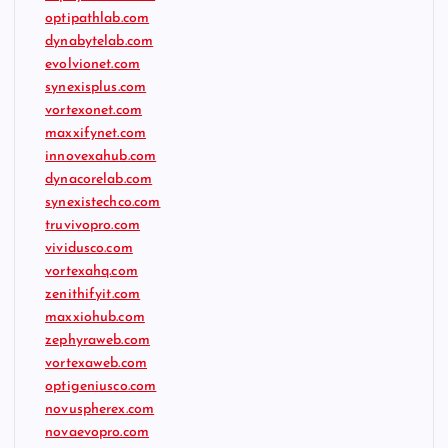
optipathlab.com
dynabytelab.com
evolvionet.com
synexisplus.com
vortexonet.com
maxxifynet.com
innovexahub.com
dynacorelab.com
synexistechco.com
truvivopro.com
vividusco.com
vortexahq.com
zenithifyit.com
maxxiohub.com
zephyraweb.com
vortexaweb.com
optigeniusco.com
novuspherex.com
novaevopro.com