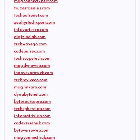
magconnectxpert.com
truzestgenius.com
techpulsenet.com
zephyrtechxpert.com
infovortexco.com
digizinelab.com
techwavego.com
codepulsex.com
techscopetech.com
magdynoweb.com
innovexaroweb.com
techreviveco.com
maglinkaro.com
dynabytenet.com
bytesourcepro.com
techspherelab.com
infomatrixlab.com
codeversehub.com
byteverseweb.com
magconnecthub.com