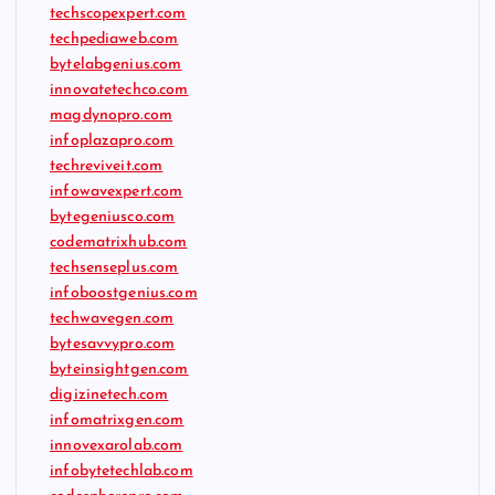
techscopexpert.com
techpediaweb.com
bytelabgenius.com
innovatetechco.com
magdynopro.com
infoplazapro.com
techreviveit.com
infowavexpert.com
bytegeniusco.com
codematrixhub.com
techsenseplus.com
infoboostgenius.com
techwavegen.com
bytesavvypro.com
byteinsightgen.com
digizinetech.com
infomatrixgen.com
innovexarolab.com
infobytetechlab.com