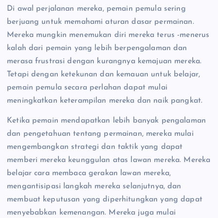
Di awal perjalanan mereka, pemain pemula sering
berjuang untuk memahami aturan dasar permainan.
Mereka mungkin menemukan diri mereka terus -menerus
kalah dari pemain yang lebih berpengalaman dan
merasa frustrasi dengan kurangnya kemajuan mereka.
Tetapi dengan ketekunan dan kemauan untuk belajar,
pemain pemula secara perlahan dapat mulai
meningkatkan keterampilan mereka dan naik pangkat.
Ketika pemain mendapatkan lebih banyak pengalaman
dan pengetahuan tentang permainan, mereka mulai
mengembangkan strategi dan taktik yang dapat
memberi mereka keunggulan atas lawan mereka. Mereka
belajar cara membaca gerakan lawan mereka,
mengantisipasi langkah mereka selanjutnya, dan
membuat keputusan yang diperhitungkan yang dapat
menyebabkan kemenangan. Mereka juga mulai