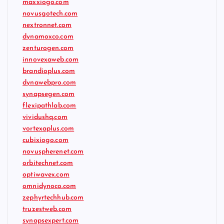
maxxiogo.com
novusgotech.com
nextronnet.com
dynamoxco.com
zenturogen.com
innovexaweb.com
brandioplus.com
dynawebpro.com
synapsegen.com
flexipathlab.com
vividushq.com
vortexaplus.com
cubixiogo.com
novuspherenet.com
orbitechnet.com
optiwavex.com
omnidynoco.com
zephyrtechhub.com
truzestweb.com
synapsexpert.com