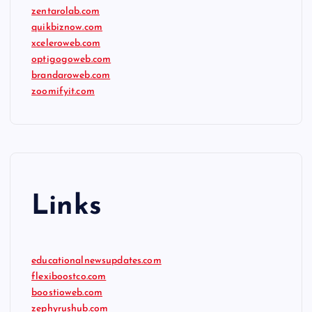
zentarolab.com
quikbiznow.com
xceleroweb.com
optigogoweb.com
brandaroweb.com
zoomifyit.com
Links
educationalnewsupdates.com
flexiboostco.com
boostioweb.com
zephyrushub.com