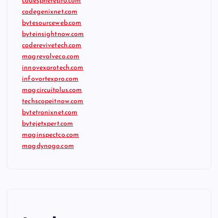
codespherepro.com
codegenixnet.com
bytesourceweb.com
byteinsightnow.com
coderevivetech.com
magrevolveco.com
innovexarotech.com
infovortexpro.com
magcircuitplus.com
techscopeitnow.com
bytetronixnet.com
bytejetxpert.com
maginspectco.com
magdynogo.com