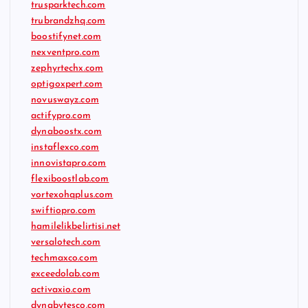
trusparktech.com
trubrandzhq.com
boostifynet.com
nexventpro.com
zephyrtechx.com
optigoxpert.com
novuswayz.com
actifypro.com
dynaboostx.com
instaflexco.com
innovistapro.com
flexiboostlab.com
vortexohqplus.com
swiftiopro.com
hamilelikbelirtisi.net
versalotech.com
techmaxco.com
exceedolab.com
activaxio.com
dynabytesco.com