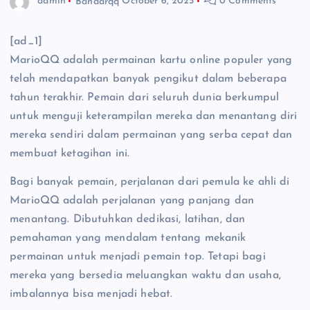
admin
Bandarqq
October 6, 2025
0 Comments
[ad_1]
MarioQQ adalah permainan kartu online populer yang
telah mendapatkan banyak pengikut dalam beberapa
tahun terakhir. Pemain dari seluruh dunia berkumpul
untuk menguji keterampilan mereka dan menantang diri
mereka sendiri dalam permainan yang serba cepat dan
membuat ketagihan ini.
Bagi banyak pemain, perjalanan dari pemula ke ahli di
MarioQQ adalah perjalanan yang panjang dan
menantang. Dibutuhkan dedikasi, latihan, dan
pemahaman yang mendalam tentang mekanik
permainan untuk menjadi pemain top. Tetapi bagi
mereka yang bersedia meluangkan waktu dan usaha,
imbalannya bisa menjadi hebat.