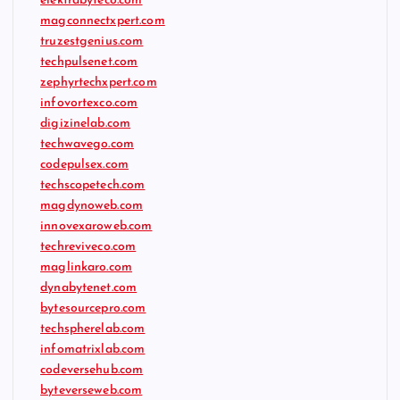
elektrabyteco.com
magconnectxpert.com
truzestgenius.com
techpulsenet.com
zephyrtechxpert.com
infovortexco.com
digizinelab.com
techwavego.com
codepulsex.com
techscopetech.com
magdynoweb.com
innovexaroweb.com
techreviveco.com
maglinkaro.com
dynabytenet.com
bytesourcepro.com
techspherelab.com
infomatrixlab.com
codeversehub.com
byteverseweb.com