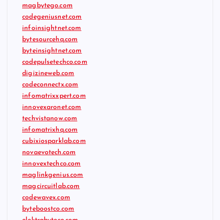
magbytego.com
codegeniusnet.com
infoinsightnet.com
bytesourcehq.com
byteinsightnet.com
codepulsetechco.com
digizineweb.com
codeconnectx.com
infomatrixxpert.com
innovexaronet.com
techvistanow.com
infomatrixhq.com
cubixiosparklab.com
novaevotech.com
innovextechco.com
maglinkgenius.com
magcircuitlab.com
codewavex.com
byteboostco.com