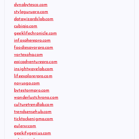
dynabytesco.com
stylegurupro.com
datawizardslab.com
cubiqio.com
geeklifechronicle.com
infospherepro.com
foodiesavorpro.com
vortexohq.com
epicadventurepro.com
insightwavelab.com
lifeexplorerpro.com
novusgo.com
bytestormpro.com
wanderlustchrono.com
culturetrendlab.com
trendsensehub.com
ticktockenigma.com
eulerxr.com
geekifygenius.com