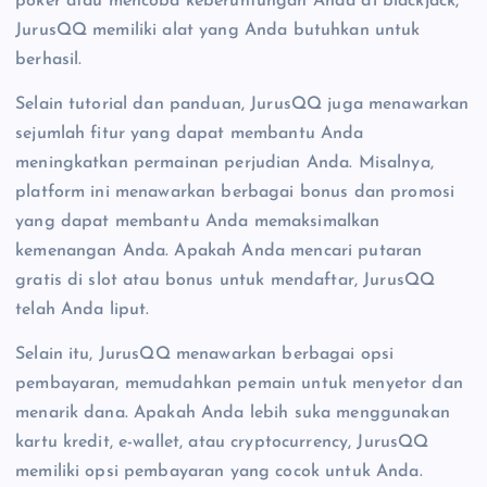
poker atau mencoba keberuntungan Anda di blackjack,
JurusQQ memiliki alat yang Anda butuhkan untuk
berhasil.
Selain tutorial dan panduan, JurusQQ juga menawarkan
sejumlah fitur yang dapat membantu Anda
meningkatkan permainan perjudian Anda. Misalnya,
platform ini menawarkan berbagai bonus dan promosi
yang dapat membantu Anda memaksimalkan
kemenangan Anda. Apakah Anda mencari putaran
gratis di slot atau bonus untuk mendaftar, JurusQQ
telah Anda liput.
Selain itu, JurusQQ menawarkan berbagai opsi
pembayaran, memudahkan pemain untuk menyetor dan
menarik dana. Apakah Anda lebih suka menggunakan
kartu kredit, e-wallet, atau cryptocurrency, JurusQQ
memiliki opsi pembayaran yang cocok untuk Anda.