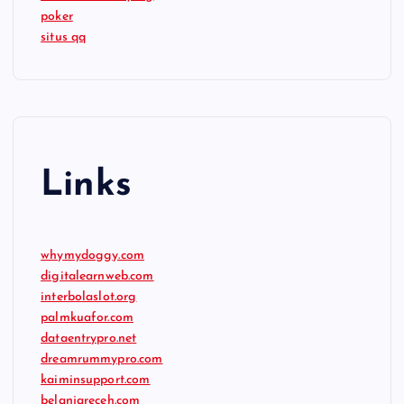
poker
situs qq
Links
whymydoggy.com
digitalearnweb.com
interbolaslot.org
palmkuafor.com
dataentrypro.net
dreamrummypro.com
kaiminsupport.com
belanjareceh.com