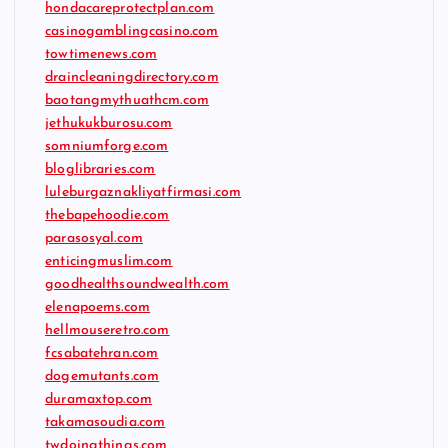
hondacareprotectplan.com
casinogamblingcasino.com
towtimenews.com
draincleaningdirectory.com
baotangmythuathcm.com
jethukukburosu.com
somniumforge.com
bloglibraries.com
luleburgaznakliyatfirmasi.com
thebapehoodie.com
parasosyal.com
enticingmuslim.com
goodhealthsoundwealth.com
elenapoems.com
hellmouseretro.com
fcsabatehran.com
dogemutants.com
duramaxtop.com
takamasoudia.com
twdoingthings.com