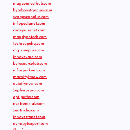
magconnecthub.com
byteboostgenius.com
synapsegoplus.com
infopedianet.com
codepulsenet.com
magdynotech.com
techscopehq.com
digizineplus.com
innovexaro.com
bytesourcelab.com
infosparknet.com
maxxifyitnow.com
quixifynow.com
zephyruspro.com
optipathx.com
nextronixlab.com
zentrixhq.com
innovestanet.com
dynabytexpert.com