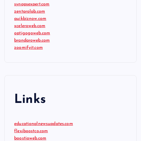
synapsexpert.com
zentarolab.com
quikbiznow.com
xceleroweb.com
optigogoweb.com
brandaroweb.com
zoomifyit.com
Links
educationalnewsupdates.com
flexiboostco.com
boostioweb.com