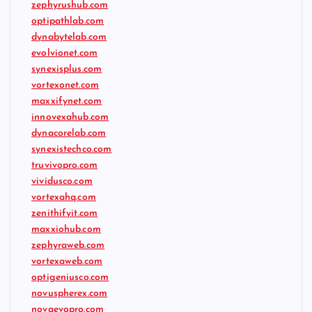
zephyrushub.com
optipathlab.com
dynabytelab.com
evolvionet.com
synexisplus.com
vortexonet.com
maxxifynet.com
innovexahub.com
dynacorelab.com
synexistechco.com
truvivopro.com
vividusco.com
vortexahq.com
zenithifyit.com
maxxiohub.com
zephyraweb.com
vortexaweb.com
optigeniusco.com
novuspherex.com
novaevopro.com