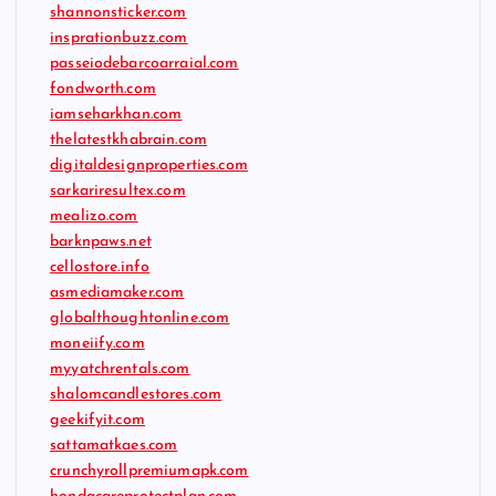
shannonsticker.com
insprationbuzz.com
passeiodebarcoarraial.com
fondworth.com
iamseharkhan.com
thelatestkhabrain.com
digitaldesignproperties.com
sarkariresultex.com
mealizo.com
barknpaws.net
cellostore.info
asmediamaker.com
globalthoughtonline.com
moneiify.com
myyatchrentals.com
shalomcandlestores.com
geekifyit.com
sattamatkaes.com
crunchyrollpremiumapk.com