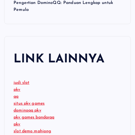
Pengertian DominoQQ: Panduan Lengkap untuk
Pemula
LINK LAINNYA
judi slot
pkv
qq
situs pkv games
dominoqq pkv
pkv games bandarqq
pkv
slot demo mahjong