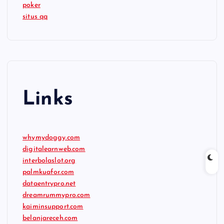
poker
situs qq
Links
whymydoggy.com
digitalearnweb.com
interbolaslot.org
palmkuafor.com
dataentrypro.net
dreamrummypro.com
kaiminsupport.com
belanjareceh.com