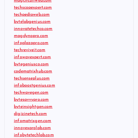
magcircuitweb.com
techscopexpert.com
techpediaweb.com
bytelabgenius.com
innovatetechco.com
magdynopro.com
infoplazapro.com
techreviveit.com
infowavexpert.com
bytegeniusco.com
codematrixhub.com
techsenseplus.com
infoboostgenius.com
techwavegen.com
bytesavvypro.com
byteinsightgen.com
digizinetech.com
infomatrixgen.com
innovexarolab.com
infobytetechlab.com