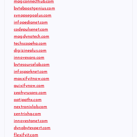
magconnecthub.com
byteboostgenius.com
synapsegoplus.com
infopedianet.com
codepulsenet.com
magdynotech.com
techscopehq.com
digizineplus.com
innovexaro.com
bytesourcelab.com
infosparknet.com
maxxifyitnow.com
quixifynow.com
zephyruspro.com
optipathx.com
nextronixlab.com
zentrixhq.com
innovestanet.com
dynabytexpert.com
flexifyit.com