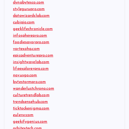
dynabytesco.com
stylegurupro.com
datawizardslab.com
cubiqio.com
geeklifechronicle.com
infospherepro.com
foodiesavorpro.com
vortexohq.com
epicadventurepro.com
insightwavelab.com
lifeexplorerpro.com
novusgo.com
bytestormpro.com
wanderlustchrono.com
culturetrendlab.com
trendsensehub.com
ticktockenigma.com
eulerxr.com
geekifygenius.com
orbitextech.com