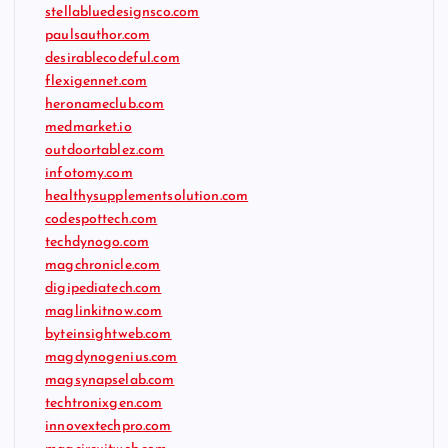
stellabluedesignsco.com
paulsauthor.com
desirablecodeful.com
flexigennet.com
heronameclub.com
medmarket.io
outdoortablez.com
infotomy.com
healthysupplementsolution.com
codespottech.com
techdynogo.com
magchronicle.com
digipediatech.com
maglinkitnow.com
byteinsightweb.com
magdynogenius.com
magsynapselab.com
techtronixgen.com
innovextechpro.com