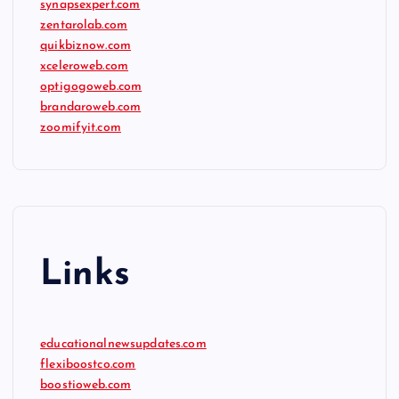
synapsexpert.com
zentarolab.com
quikbiznow.com
xceleroweb.com
optigogoweb.com
brandaroweb.com
zoomifyit.com
Links
educationalnewsupdates.com
flexiboostco.com
boostioweb.com