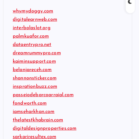
whymydoggy.com
digitalearnweb.com
interbolaslot.org
palmkuafor.com
dataentrypro.net
dreamrummypro.com
kaiminsupport.com
belanjareceh.com
shannonsticker.com
insprationbuzz.com
passeiodebarcoarraial.com
fondworth.com
iamseharkhan.com
thelatestkhabrain.com
digitaldesignproperties.com
sarkariresultex.com