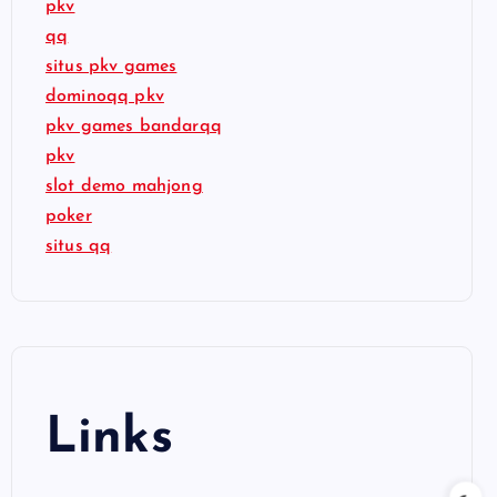
pkv
qq
situs pkv games
dominoqq pkv
pkv games bandarqq
pkv
slot demo mahjong
poker
situs qq
Links