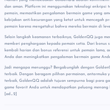
dan aman. Platform ini menggunakan teknologi enkripsi 
pemain, memastikan pengalaman bermain game yang aman
kebijakan anti-kecurangan yang ketat untuk mencegah pr
pemain karena mengetahui bahwa mereka bermain di leve
Selain langkah keamanan terbaiknya, GoldenQQ juga me
memberi penghargaan kepada pemain setia. Dari bonus
kembali harian dan bonus referensi untuk pemain lama,
Anda dan meningkatkan pengalaman bermain game And
Jadi mengapa menunggu? Bergabunglah dengan GoldenQ
terbaik. Dengan beragam pilihan permainan, antarmuka
terbaik, GoldenQQ adalah tujuan sempurna bagi para gam
game favorit Anda untuk mendapatkan peluang menang 
[ad_2]