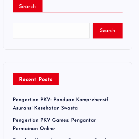
Search
Search
Recent Posts
Pengertian PKV: Panduan Komprehensif
Asuransi Kesehatan Swasta
Pengertian PKV Games: Pengantar
Permainan Online