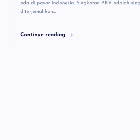
ada di pasar Indonesia. Singkatan PKV adalah sing
diterjemahkan…
Continue reading