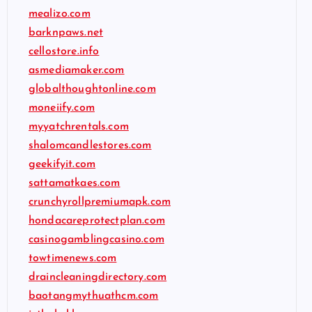
mealizo.com
barknpaws.net
cellostore.info
asmediamaker.com
globalthoughtonline.com
moneiify.com
myyatchrentals.com
shalomcandlestores.com
geekifyit.com
sattamatkaes.com
crunchyrollpremiumapk.com
hondacareprotectplan.com
casinogamblingcasino.com
towtimenews.com
draincleaningdirectory.com
baotangmythuathcm.com