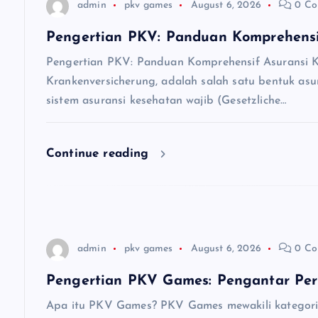
v
admin
pkv games
August 6, 2026
0 Co
Pengertian PKV: Panduan Komprehensi
i
Pengertian PKV: Panduan Komprehensif Asuransi K
g
Krankenversicherung, adalah salah satu bentuk as
sistem asuransi kesehatan wajib (Gesetzliche…
a
Continue reading
t
i
o
admin
pkv games
August 6, 2026
0 Co
n
Pengertian PKV Games: Pengantar Pe
Apa itu PKV Games? PKV Games mewakili kategori 