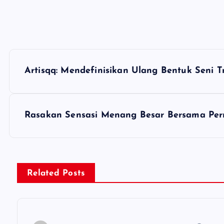
P
Artisqq: Mendefinisikan Ulang Bentuk Seni Tr
o
s
Rasakan Sensasi Menang Besar Bersama Pe
t
n
Related Posts
a