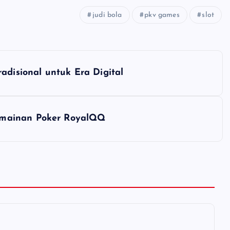
judi bola
pkv games
slot
adisional untuk Era Digital
rmainan Poker RoyalQQ