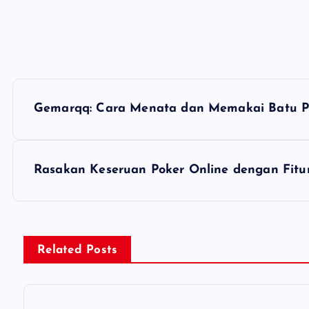
P
Gemarqq: Cara Menata dan Memakai Batu Pe
o
s
Rasakan Keseruan Poker Online dengan Fitu
t
n
Related Posts
a