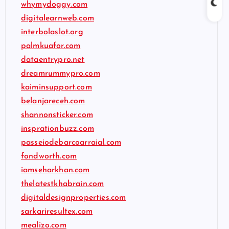
whymydoggy.com
digitalearnweb.com
interbolaslot.org
palmkuafor.com
dataentrypro.net
dreamrummypro.com
kaiminsupport.com
belanjareceh.com
shannonsticker.com
insprationbuzz.com
passeiodebarcoarraial.com
fondworth.com
iamseharkhan.com
thelatestkhabrain.com
digitaldesignproperties.com
sarkariresultex.com
mealizo.com