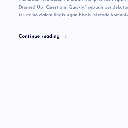
Dressed Up, Questions Quickly,” sebuah pendekata
terutama dalam lingkungan bisnis. Metode komunik
Continue reading