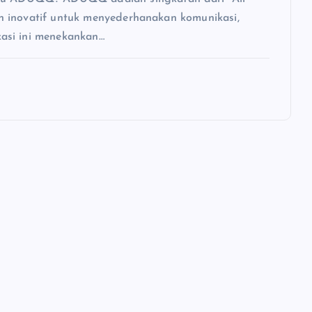
n inovatif untuk menyederhanakan komunikasi,
asi ini menekankan…