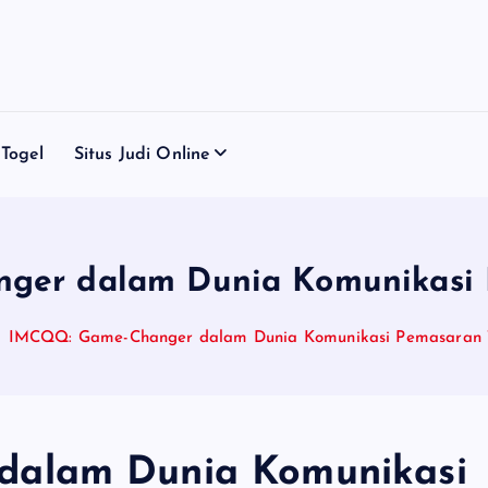
 yang gampang menang. Dapatkan tips dan rekomendasi untu
Togel
Situs Judi Online
ger dalam Dunia Komunikasi 
IMCQQ: Game-Changer dalam Dunia Komunikasi Pemasaran 
alam Dunia Komunikasi