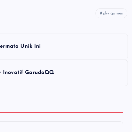
pkv games
rmata Unik Ini
r Inovatif GarudaQQ