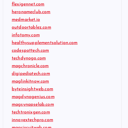
flexigennet.com
heronameclub.com
medmarket.io
outdoortablez.com
infotomy.com
healthysupplementsolution.com
codespottech.com
techdynogo.com
magchronicle.com
digipediatech.com
maglinkitnow.com
byteinsightweb.com
magdynogenius.com
magsynapselab.com
techtronixgen.com
innovextechpro.com
magcircuitweb.com