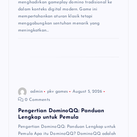
o
menghadirkan gameplay domino tradisional ke
dalam konteks digital modern. Game ini
mempertahankan aturan klasik tetapi
n
menggabungkan sentuhan menarik yang
meningkatkan…
admin
pkv games
August 5, 2026
0 Comments
Pengertian DominoQQ: Panduan
Lengkap untuk Pemula
Pengertian DominoQQ: Panduan Lengkap untuk
Pemula Apa itu DominoQQ? DominoQQ adalah