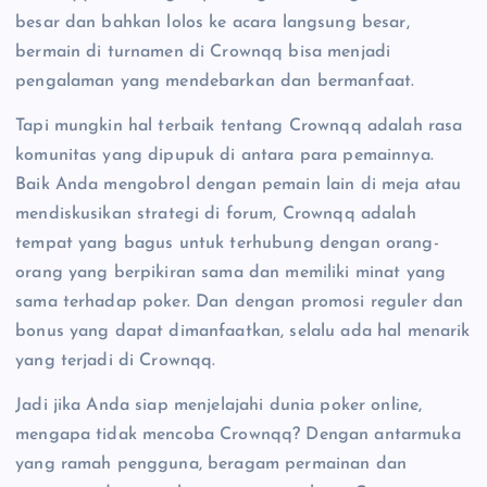
besar dan bahkan lolos ke acara langsung besar,
bermain di turnamen di Crownqq bisa menjadi
pengalaman yang mendebarkan dan bermanfaat.
Tapi mungkin hal terbaik tentang Crownqq adalah rasa
komunitas yang dipupuk di antara para pemainnya.
Baik Anda mengobrol dengan pemain lain di meja atau
mendiskusikan strategi di forum, Crownqq adalah
tempat yang bagus untuk terhubung dengan orang-
orang yang berpikiran sama dan memiliki minat yang
sama terhadap poker. Dan dengan promosi reguler dan
bonus yang dapat dimanfaatkan, selalu ada hal menarik
yang terjadi di Crownqq.
Jadi jika Anda siap menjelajahi dunia poker online,
mengapa tidak mencoba Crownqq? Dengan antarmuka
yang ramah pengguna, beragam permainan dan