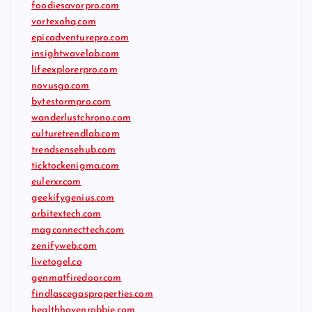
foodiesavorpro.com
vortexohq.com
epicadventurepro.com
insightwavelab.com
lifeexplorerpro.com
novusgo.com
bytestormpro.com
wanderlustchrono.com
culturetrendlab.com
trendsensehub.com
ticktockenigma.com
eulerxr.com
geekifygenius.com
orbitextech.com
magconnecttech.com
zenifyweb.com
livetogel.co
genmatfiredoor.com
findlascegasproperties.com
healthhavenrobbie.com