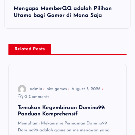
t
Mengapa MemberQQ adalah Pilihan
Utama bagi Gamer di Mana Saja
n
a
v
Related Posts
i
g
admin
pkv games
August 5, 2026
a
0 Comments
t
Temukan Kegembiraan Domino99:
Panduan Komprehensif
i
Memahami Mekanisme Permainan Domino99
Domino99 adalah game online menawan yang