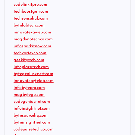
codelinkitpro.com
techboostgen.com
techsensehub.com
bytelabtech.com
innovatexaweb.com
magdynotechco.com
infosparkitnow.com
techvortexco.com
geekifyweb.com
infoplazatech.com
bytegeniusxpert.com
innovatebytelab.com
infobytepro.com
magbytego.com
codegeniusnet.com
infoinsightnet.com
bytesourcehq.com
byteinsightnet.com
codepulsetechco.com