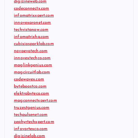
digizineweb.com
codeconnectx.com
infomatrixxpert.com
innovexaronet.com
techvistanow.com
infomatrixhq.com
cubixiosparklab.com
novaevotech.com
innovextechco.com
maglinkgenius.com
magcircuitlab.com
codewavex.com
byteboostco.com
elektrabyteco.com
magconnectxpert.com
truzestgenius.com
techpulsenet.com
zephyrtechxpert.com
infovortexco.com
digizinelab.com