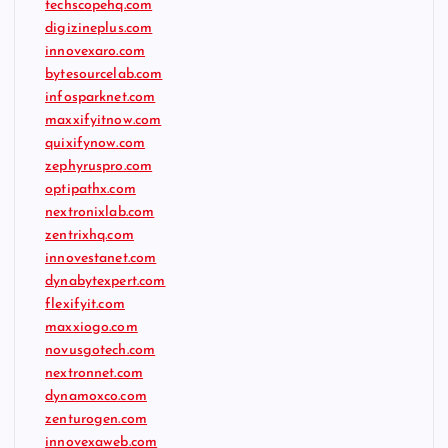
techscopehq.com
digizineplus.com
innovexaro.com
bytesourcelab.com
infosparknet.com
maxxifyitnow.com
quixifynow.com
zephyruspro.com
optipathx.com
nextronixlab.com
zentrixhq.com
innovestanet.com
dynabytexpert.com
flexifyit.com
maxxiogo.com
novusgotech.com
nextronnet.com
dynamoxco.com
zenturogen.com
innovexaweb.com