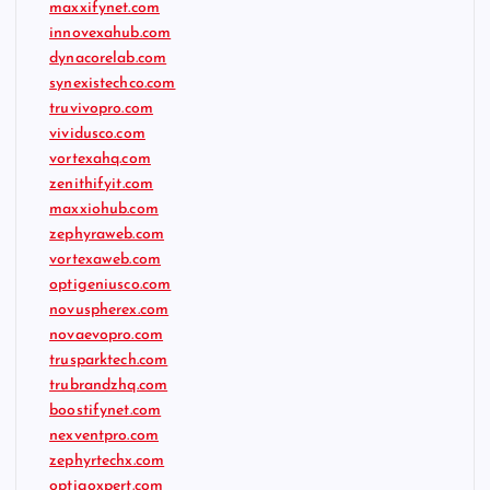
maxxifynet.com
innovexahub.com
dynacorelab.com
synexistechco.com
truvivopro.com
vividusco.com
vortexahq.com
zenithifyit.com
maxxiohub.com
zephyraweb.com
vortexaweb.com
optigeniusco.com
novuspherex.com
novaevopro.com
trusparktech.com
trubrandzhq.com
boostifynet.com
nexventpro.com
zephyrtechx.com
optigoxpert.com