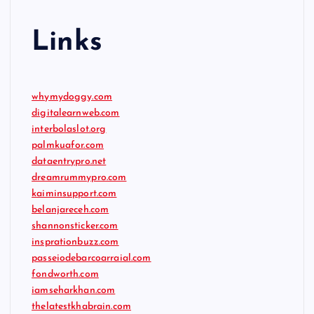
Links
whymydoggy.com
digitalearnweb.com
interbolaslot.org
palmkuafor.com
dataentrypro.net
dreamrummypro.com
kaiminsupport.com
belanjareceh.com
shannonsticker.com
insprationbuzz.com
passeiodebarcoarraial.com
fondworth.com
iamseharkhan.com
thelatestkhabrain.com