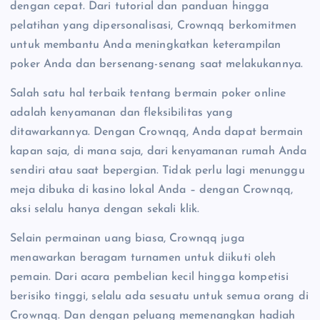
dengan cepat. Dari tutorial dan panduan hingga
pelatihan yang dipersonalisasi, Crownqq berkomitmen
untuk membantu Anda meningkatkan keterampilan
poker Anda dan bersenang-senang saat melakukannya.
Salah satu hal terbaik tentang bermain poker online
adalah kenyamanan dan fleksibilitas yang
ditawarkannya. Dengan Crownqq, Anda dapat bermain
kapan saja, di mana saja, dari kenyamanan rumah Anda
sendiri atau saat bepergian. Tidak perlu lagi menunggu
meja dibuka di kasino lokal Anda – dengan Crownqq,
aksi selalu hanya dengan sekali klik.
Selain permainan uang biasa, Crownqq juga
menawarkan beragam turnamen untuk diikuti oleh
pemain. Dari acara pembelian kecil hingga kompetisi
berisiko tinggi, selalu ada sesuatu untuk semua orang di
Crownqq. Dan dengan peluang memenangkan hadiah