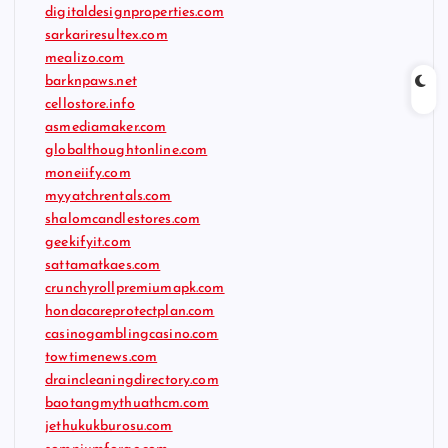
digitaldesignproperties.com
sarkariresultex.com
mealizo.com
barknpaws.net
cellostore.info
asmediamaker.com
globalthoughtonline.com
moneiify.com
myyatchrentals.com
shalomcandlestores.com
geekifyit.com
sattamatkaes.com
crunchyrollpremiumapk.com
hondacareprotectplan.com
casinogamblingcasino.com
towtimenews.com
draincleaningdirectory.com
baotangmythuathcm.com
jethukukburosu.com