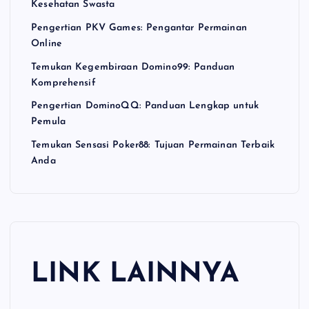
Kesehatan Swasta
Pengertian PKV Games: Pengantar Permainan
Online
Temukan Kegembiraan Domino99: Panduan
Komprehensif
Pengertian DominoQQ: Panduan Lengkap untuk
Pemula
Temukan Sensasi Poker88: Tujuan Permainan Terbaik
Anda
LINK LAINNYA