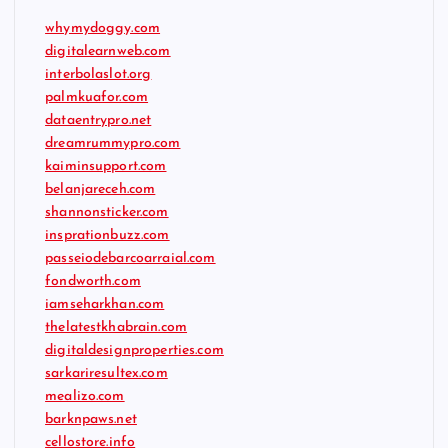
whymydoggy.com
digitalearnweb.com
interbolaslot.org
palmkuafor.com
dataentrypro.net
dreamrummypro.com
kaiminsupport.com
belanjareceh.com
shannonsticker.com
insprationbuzz.com
passeiodebarcoarraial.com
fondworth.com
iamseharkhan.com
thelatestkhabrain.com
digitaldesignproperties.com
sarkariresultex.com
mealizo.com
barknpaws.net
cellostore.info