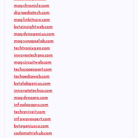
magchronicle.com
digipediatech.com
maglinkitnow.com
byteinsightweb.com
magdynogenius.com
magsynapselab.com
techtronixgen.com
innovextechpro.com
magcircuitweb.com
techscopexpert.com
techpediaweb.com
bytelabgenius.com
innovatetechco.com
magdynopro.com
infoplazapro.com
techreviveit.com
infowavexpert.com
bytegeniusco.com
codematrixhub.com