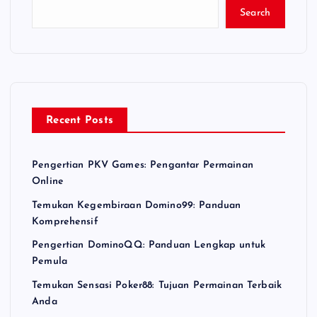
Search
Recent Posts
Pengertian PKV Games: Pengantar Permainan
Online
Temukan Kegembiraan Domino99: Panduan
Komprehensif
Pengertian DominoQQ: Panduan Lengkap untuk
Pemula
Temukan Sensasi Poker88: Tujuan Permainan Terbaik
Anda