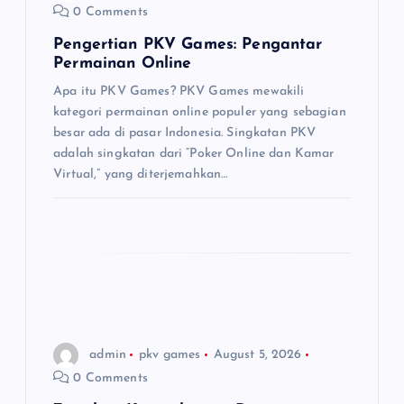
0 Comments
a
Pengertian PKV Games: Pengantar
Permainan Online
t
Apa itu PKV Games? PKV Games mewakili
i
kategori permainan online populer yang sebagian
besar ada di pasar Indonesia. Singkatan PKV
o
adalah singkatan dari “Poker Online dan Kamar
Virtual,” yang diterjemahkan…
n
admin
pkv games
August 5, 2026
0 Comments