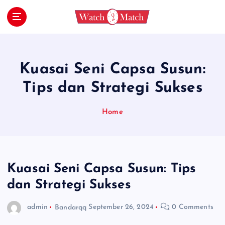
S
k
i
Ikuti panduan ini untuk bergabung di situs judi
online yang gampang menang. Dapatkan tips dan
p
rekomendasi untuk pengalaman bermain yang
t
sukses.
o
Kuasai Seni Capsa Susun:
c
Tips dan Strategi Sukses
o
n
t
Home
e
n
t
Kuasai Seni Capsa Susun: Tips
dan Strategi Sukses
admin
Bandarqq
September 26, 2024
0 Comments