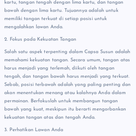
kartu, tangan tengah dengan lima kartu, dan tangan
bawah dengan lima kartu. Tujuannya adalah untuk
memiliki tangan terkuat di setiap posisi untuk
mengalahkan lawan Anda.
2. Fokus pada Kekuatan Tangan
Salah satu aspek terpenting dalam Capsa Susun adalah
memahami kekuatan tangan. Secara umum, tangan atas
harus menjadi yang terlemah, diikuti oleh tangan
tengah, dan tangan bawah harus menjadi yang terkuat.
Sebab, posisi terbawah adalah yang paling penting dan
akan menentukan menang atau kalahnya Anda dalam
permainan. Berfokuslah untuk membangun tangan
bawah yang kuat, meskipun itu berarti mengorbankan
kekuatan tangan atas dan tengah Anda.
3. Perhatikan Lawan Anda