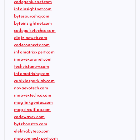
codegeniusnet.com
infoinsightnet.com
bytesourcehq.com
byteinsightnet.com
codepulsetechco.com
digizineweb.com
codeconnectx.com
infomatrixxpert.com
innovexaronet.com
techvistanow.com
infomatrixhq.com
cubixiosparklab.com
novaevotech.com
innovextechco.com
maglinkgenius.com
magcircuitlab.com
codewavex.com
byteboostco.com
elektrabyteco.com
magconnectxpert.com