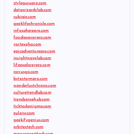
stylegurupro.com
datawizardslab.com
cubiqio.com
geeklifechronicle.com
infospherepro.com
foodiesavorpro.com
vortexohq.com
epicadventurepro.com
insightwavelab.com
lifeexplorerpro.com
novusgo.com
bytestormpro.com
wanderlustchrono.com
culturetrendlab.com
trendsensehub.com
ticktockenigma.com
eulerxr.com
geekifygenius.com
orbitextech.com
magconnecttech.com