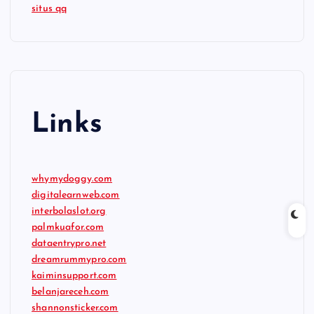
situs qq
Links
whymydoggy.com
digitalearnweb.com
interbolaslot.org
palmkuafor.com
dataentrypro.net
dreamrummypro.com
kaiminsupport.com
belanjareceh.com
shannonsticker.com