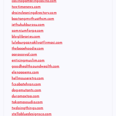
casinogamblingcasino.com
towtimenews.com
draincleaningdirectory.com
baotangmythuathcm.com
jethukukburosu.com
somniumforge.com
bloglibraries.com
luleburgaznakliyatfirmasi.com
thebapehoodie.com
parasosyal.com
enticingmuslim.com
goodhealthsoundwealth.com
elenapoems.com
hellmouseretro.com
fcsabatehran.com
dogemutants.com
duramaxtop.com
takamasoudia.com
twdoingthings.com
stellabluedesignsco.com