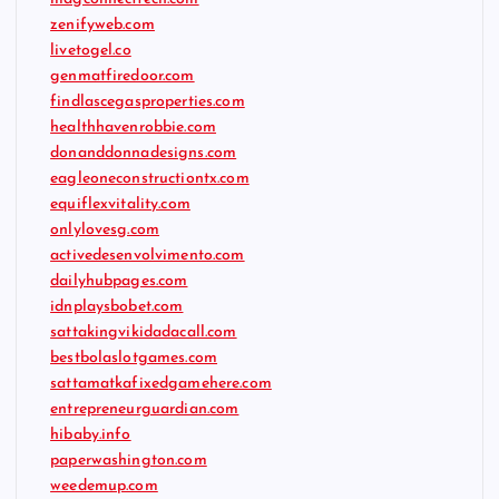
zenifyweb.com
livetogel.co
genmatfiredoor.com
findlascegasproperties.com
healthhavenrobbie.com
donanddonnadesigns.com
eagleoneconstructiontx.com
equiflexvitality.com
onlylovesg.com
activedesenvolvimento.com
dailyhubpages.com
idnplaysbobet.com
sattakingvikidadacall.com
bestbolaslotgames.com
sattamatkafixedgamehere.com
entrepreneurguardian.com
hibaby.info
paperwashington.com
weedemup.com