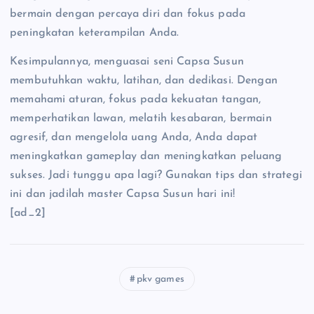
bermain dengan percaya diri dan fokus pada
peningkatan keterampilan Anda.
Kesimpulannya, menguasai seni Capsa Susun
membutuhkan waktu, latihan, dan dedikasi. Dengan
memahami aturan, fokus pada kekuatan tangan,
memperhatikan lawan, melatih kesabaran, bermain
agresif, dan mengelola uang Anda, Anda dapat
meningkatkan gameplay dan meningkatkan peluang
sukses. Jadi tunggu apa lagi? Gunakan tips dan strategi
ini dan jadilah master Capsa Susun hari ini!
[ad_2]
pkv games