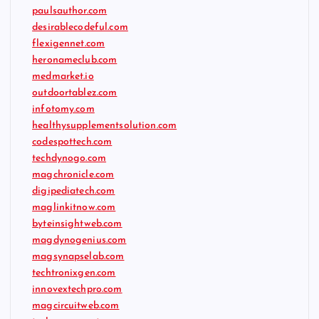
paulsauthor.com
desirablecodeful.com
flexigennet.com
heronameclub.com
medmarket.io
outdoortablez.com
infotomy.com
healthysupplementsolution.com
codespottech.com
techdynogo.com
magchronicle.com
digipediatech.com
maglinkitnow.com
byteinsightweb.com
magdynogenius.com
magsynapselab.com
techtronixgen.com
innovextechpro.com
magcircuitweb.com