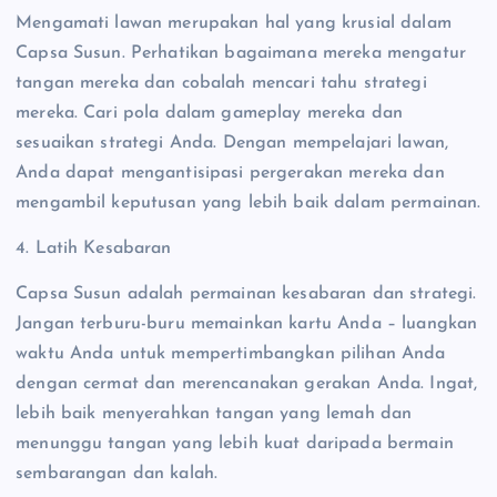
Mengamati lawan merupakan hal yang krusial dalam
Capsa Susun. Perhatikan bagaimana mereka mengatur
tangan mereka dan cobalah mencari tahu strategi
mereka. Cari pola dalam gameplay mereka dan
sesuaikan strategi Anda. Dengan mempelajari lawan,
Anda dapat mengantisipasi pergerakan mereka dan
mengambil keputusan yang lebih baik dalam permainan.
4. Latih Kesabaran
Capsa Susun adalah permainan kesabaran dan strategi.
Jangan terburu-buru memainkan kartu Anda – luangkan
waktu Anda untuk mempertimbangkan pilihan Anda
dengan cermat dan merencanakan gerakan Anda. Ingat,
lebih baik menyerahkan tangan yang lemah dan
menunggu tangan yang lebih kuat daripada bermain
sembarangan dan kalah.