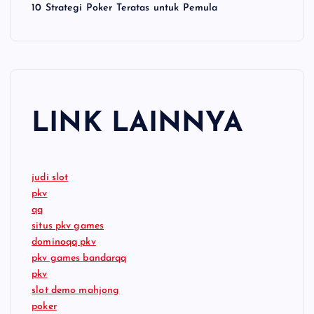
10 Strategi Poker Teratas untuk Pemula
LINK LAINNYA
judi slot
pkv
qq
situs pkv games
dominoqq pkv
pkv games bandarqq
pkv
slot demo mahjong
poker