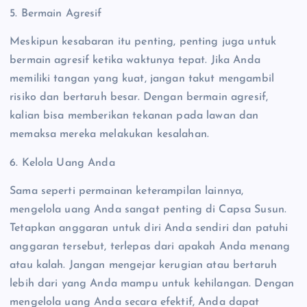
5. Bermain Agresif
Meskipun kesabaran itu penting, penting juga untuk
bermain agresif ketika waktunya tepat. Jika Anda
memiliki tangan yang kuat, jangan takut mengambil
risiko dan bertaruh besar. Dengan bermain agresif,
kalian bisa memberikan tekanan pada lawan dan
memaksa mereka melakukan kesalahan.
6. Kelola Uang Anda
Sama seperti permainan keterampilan lainnya,
mengelola uang Anda sangat penting di Capsa Susun.
Tetapkan anggaran untuk diri Anda sendiri dan patuhi
anggaran tersebut, terlepas dari apakah Anda menang
atau kalah. Jangan mengejar kerugian atau bertaruh
lebih dari yang Anda mampu untuk kehilangan. Dengan
mengelola uang Anda secara efektif, Anda dapat