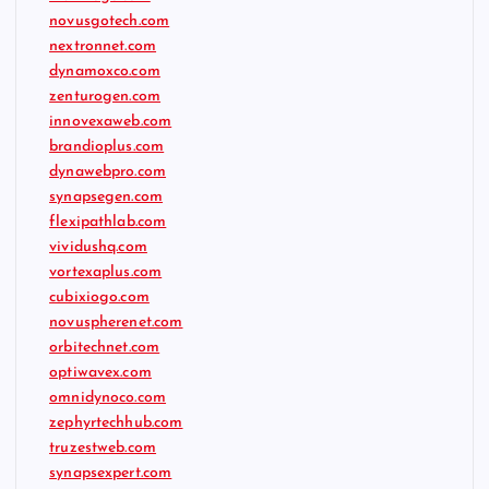
novusgotech.com
nextronnet.com
dynamoxco.com
zenturogen.com
innovexaweb.com
brandioplus.com
dynawebpro.com
synapsegen.com
flexipathlab.com
vividushq.com
vortexaplus.com
cubixiogo.com
novuspherenet.com
orbitechnet.com
optiwavex.com
omnidynoco.com
zephyrtechhub.com
truzestweb.com
synapsexpert.com