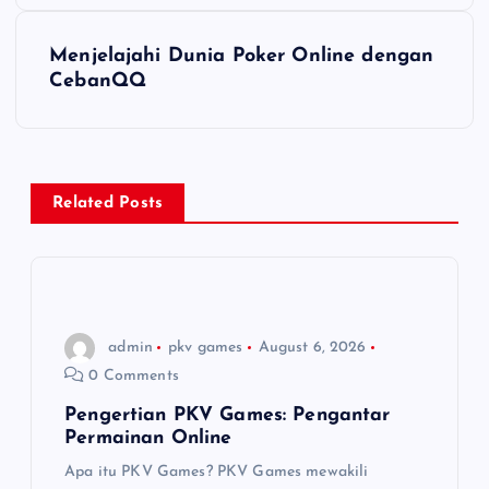
s
t
Menjelajahi Dunia Poker Online dengan
CebanQQ
n
a
v
Related Posts
i
g
admin
pkv games
August 6, 2026
a
0 Comments
t
Pengertian PKV Games: Pengantar
Permainan Online
i
Apa itu PKV Games? PKV Games mewakili