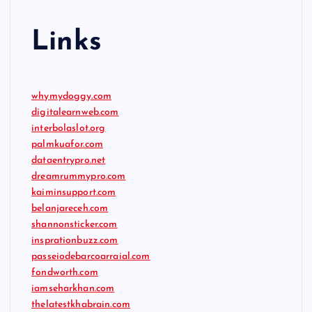
Links
whymydoggy.com
digitalearnweb.com
interbolaslot.org
palmkuafor.com
dataentrypro.net
dreamrummypro.com
kaiminsupport.com
belanjareceh.com
shannonsticker.com
insprationbuzz.com
passeiodebarcoarraial.com
fondworth.com
iamseharkhan.com
thelatestkhabrain.com