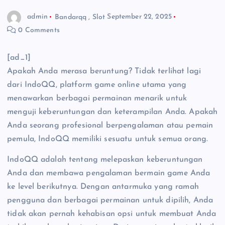
admin
Bandarqq
,
Slot
September 22, 2025
0 Comments
[ad_1]
Apakah Anda merasa beruntung? Tidak terlihat lagi
dari IndoQQ, platform game online utama yang
menawarkan berbagai permainan menarik untuk
menguji keberuntungan dan keterampilan Anda. Apakah
Anda seorang profesional berpengalaman atau pemain
pemula, IndoQQ memiliki sesuatu untuk semua orang.
IndoQQ adalah tentang melepaskan keberuntungan
Anda dan membawa pengalaman bermain game Anda
ke level berikutnya. Dengan antarmuka yang ramah
pengguna dan berbagai permainan untuk dipilih, Anda
tidak akan pernah kehabisan opsi untuk membuat Anda