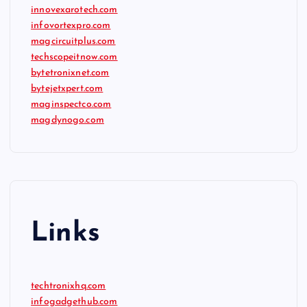
innovexarotech.com
infovortexpro.com
magcircuitplus.com
techscopeitnow.com
bytetronixnet.com
bytejetxpert.com
maginspectco.com
magdynogo.com
Links
techtronixhq.com
infogadgethub.com