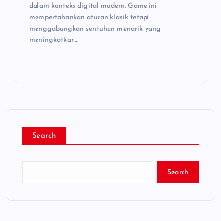
dalam konteks digital modern. Game ini
mempertahankan aturan klasik tetapi
menggabungkan sentuhan menarik yang
meningkatkan…
Search
Search