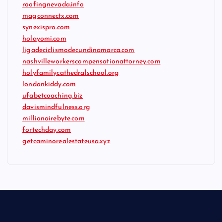
roofingnevada.info
magconnectx.com
synexispro.com
holayomi.com
ligadeciclismodecundinamarca.com
nashvilleworkerscompensationattorney.com
holyfamilycathedralschool.org
londonkiddy.com
ufabetcoaching.biz
davismindfulness.org
millionairebyte.com
fortechday.com
getcaminorealestateusa.xyz