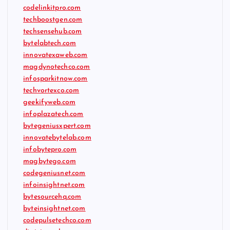
codelinkitpro.com
techboostgen.com
techsensehub.com
bytelabtech.com
innovatexaweb.com
magdynotechco.com
infosparkitnow.com
techvortexco.com
geekifyweb.com
infoplazatech.com
bytegeniusxpert.com
innovatebytelab.com
infobytepro.com
magbytego.com
codegeniusnet.com
infoinsightnet.com
bytesourcehq.com
byteinsightnet.com
codepulsetechco.com