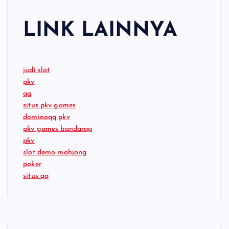
LINK LAINNYA
judi slot
pkv
qq
situs pkv games
dominoqq pkv
pkv games bandarqq
pkv
slot demo mahjong
poker
situs qq