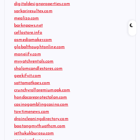
digitaldesignproperties.com
sarkariresultex.com
mealizo.com
barknpaws.net
cellostore.info
asmediamaker.com
globalthoughtonline.com
moneiify.com
myyatchrentals.com
shalomcandlestores.com
geekifyit.com
sattamatkaes.com
crunchyrollpremiumapk.com
hondacareprotectplan.com
casinogamblingcasino.com
towtimenews.com
draincleaningdirectory.com
baotangmythuathcm.com
jethukukburosu.com