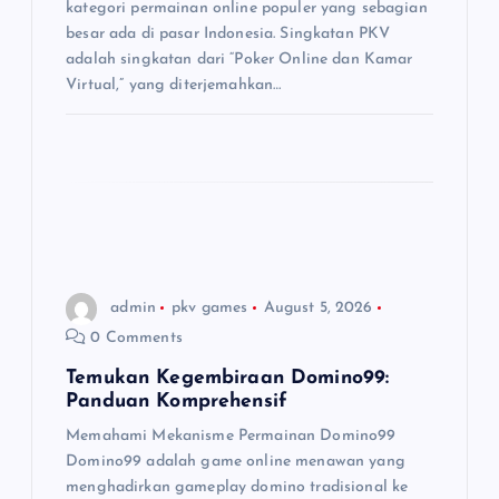
kategori permainan online populer yang sebagian
o
besar ada di pasar Indonesia. Singkatan PKV
adalah singkatan dari “Poker Online dan Kamar
Virtual,” yang diterjemahkan…
n
admin
pkv games
August 5, 2026
0 Comments
Temukan Kegembiraan Domino99:
Panduan Komprehensif
Memahami Mekanisme Permainan Domino99
Domino99 adalah game online menawan yang
menghadirkan gameplay domino tradisional ke