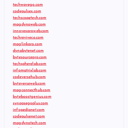
techwavego.com
codepulsex.com
techscopetech.com
magdynoweb.com
innovexaroweb.com
techreviveco.com
maglinkaro.com
dynabytenet.com
bytesourcepro.com
techspherelab.com
infomatrixlab.com
codeversehub.com
byteverseweb.com
magconnecthub.com
byteboostgenius.com
synapsegoplus.com
infopedianet.com
codepulsenet.com
magdynotech.com