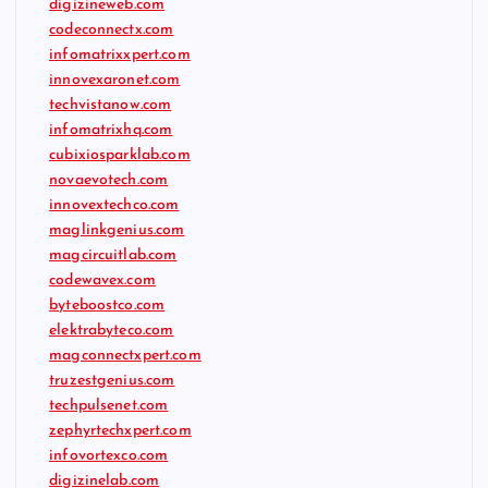
digizineweb.com
codeconnectx.com
infomatrixxpert.com
innovexaronet.com
techvistanow.com
infomatrixhq.com
cubixiosparklab.com
novaevotech.com
innovextechco.com
maglinkgenius.com
magcircuitlab.com
codewavex.com
byteboostco.com
elektrabyteco.com
magconnectxpert.com
truzestgenius.com
techpulsenet.com
zephyrtechxpert.com
infovortexco.com
digizinelab.com