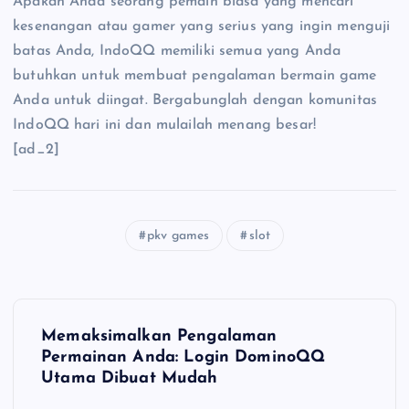
Apakah Anda seorang pemain biasa yang mencari
kesenangan atau gamer yang serius yang ingin menguji
batas Anda, IndoQQ memiliki semua yang Anda
butuhkan untuk membuat pengalaman bermain game
Anda untuk diingat. Bergabunglah dengan komunitas
IndoQQ hari ini dan mulailah menang besar!
[ad_2]
pkv games
slot
P
Memaksimalkan Pengalaman
o
Permainan Anda: Login DominoQQ
Utama Dibuat Mudah