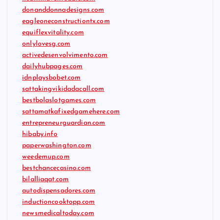
donanddonnadesigns.com
eagleoneconstructiontx.com
equiflexvitality.com
onlylovesg.com
activedesenvolvimento.com
dailyhubpages.com
idnplaysbobet.com
sattakingvikidadacall.com
bestbolaslotgames.com
sattamatkafixedgamehere.com
entrepreneurguardian.com
hibaby.info
paperwashington.com
weedemup.com
bestchancecasino.com
bilalliaqat.com
autodispensadores.com
inductioncooktopp.com
newsmedicaltoday.com