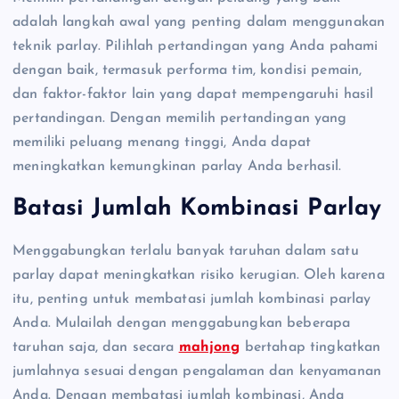
adalah langkah awal yang penting dalam menggunakan
teknik parlay. Pilihlah pertandingan yang Anda pahami
dengan baik, termasuk performa tim, kondisi pemain,
dan faktor-faktor lain yang dapat mempengaruhi hasil
pertandingan. Dengan memilih pertandingan yang
memiliki peluang menang tinggi, Anda dapat
meningkatkan kemungkinan parlay Anda berhasil.
Batasi Jumlah Kombinasi Parlay
Menggabungkan terlalu banyak taruhan dalam satu
parlay dapat meningkatkan risiko kerugian. Oleh karena
itu, penting untuk membatasi jumlah kombinasi parlay
Anda. Mulailah dengan menggabungkan beberapa
taruhan saja, dan secara
mahjong
bertahap tingkatkan
jumlahnya sesuai dengan pengalaman dan kenyamanan
Anda. Dengan membatasi jumlah kombinasi, Anda