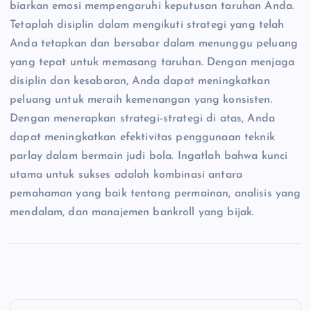
biarkan emosi mempengaruhi keputusan taruhan Anda.
Tetaplah disiplin dalam mengikuti strategi yang telah
Anda tetapkan dan bersabar dalam menunggu peluang
yang tepat untuk memasang taruhan. Dengan menjaga
disiplin dan kesabaran, Anda dapat meningkatkan
peluang untuk meraih kemenangan yang konsisten.
Dengan menerapkan strategi-strategi di atas, Anda
dapat meningkatkan efektivitas penggunaan teknik
parlay dalam bermain judi bola. Ingatlah bahwa kunci
utama untuk sukses adalah kombinasi antara
pemahaman yang baik tentang permainan, analisis yang
mendalam, dan manajemen bankroll yang bijak.