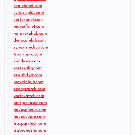
evolvionet.com
synexisplus.com
vortexonet.com
maxxifynet.com
innovexahub.com
dynacorelab.com
synexistechco.com
truvivopro.com
vividusco.com
vortexahq.com
zenithifyit.com
maxxiohub.com
zephyraweb.com
vortexaweb.com
optigeniusco.com
novuspherex.com
novaevopro.com
trusparktech.com
trubrandzhq.com