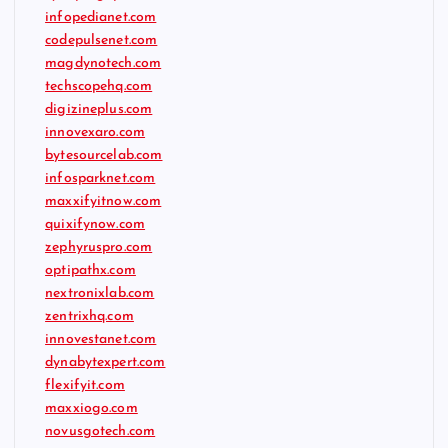
infopedianet.com
codepulsenet.com
magdynotech.com
techscopehq.com
digizineplus.com
innovexaro.com
bytesourcelab.com
infosparknet.com
maxxifyitnow.com
quixifynow.com
zephyruspro.com
optipathx.com
nextronixlab.com
zentrixhq.com
innovestanet.com
dynabytexpert.com
flexifyit.com
maxxiogo.com
novusgotech.com