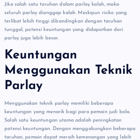
Jika salah satu taruhan dalam parlay kalah, maka
seluruh parlay dianggap kalah. Meskipun risiko yang
terlibat lebih tinggi dibandingkan dengan taruhan
tunggal, potensi keuntungan yang didapatkan dari
parlay juga lebih besar.
Keuntungan
Menggunakan Teknik
Parlay
Menggunakan teknik parlay memiliki beberapa
keuntungan yang menarik bagi para pemain judi bola.
Salah satu keuntungan utama adalah peningkatan
potensi keuntungan. Dengan menggabungkan beberapa
taruhan, pemain dapat meraih kemenangan yang lebih