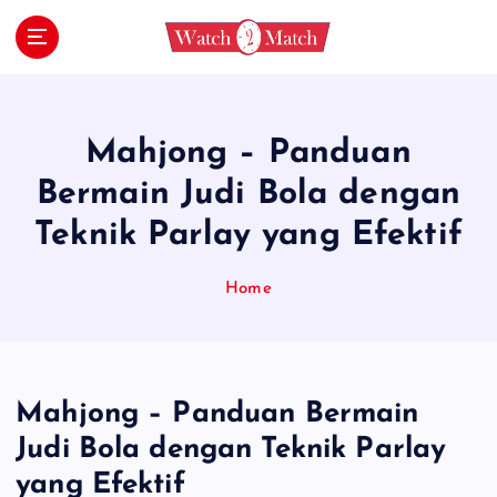
S
k
i
Ikuti panduan ini untuk bergabung di situs judi
online yang gampang menang. Dapatkan tips dan
p
rekomendasi untuk pengalaman bermain yang
t
sukses.
o
Mahjong – Panduan
c
Bermain Judi Bola dengan
o
n
Teknik Parlay yang Efektif
t
e
Home
n
t
Mahjong – Panduan Bermain
Judi Bola dengan Teknik Parlay
yang Efektif