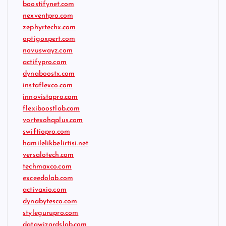
boostifynet.com
nexventpro.com
zephyrtechx.com
optigoxpert.com
novuswayz.com
actifypro.com
dynaboostx.com
instaflexco.com
innovistapro.com
flexiboostlab.com
vortexohqplus.com
swiftiopro.com
hamilelikbelirtisi.net
versalotech.com
techmaxco.com
exceedolab.com
activaxio.com
dynabytesco.com
stylegurupro.com
datawizardslab.com