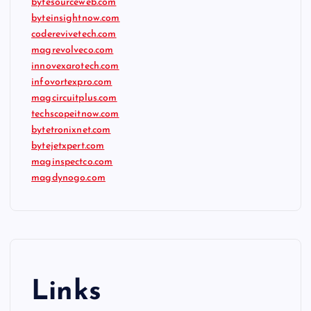
bytesourceweb.com
byteinsightnow.com
coderevivetech.com
magrevolveco.com
innovexarotech.com
infovortexpro.com
magcircuitplus.com
techscopeitnow.com
bytetronixnet.com
bytejetxpert.com
maginspectco.com
magdynogo.com
Links