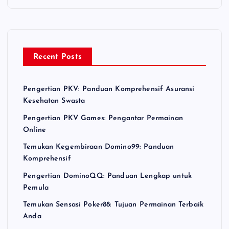
Recent Posts
Pengertian PKV: Panduan Komprehensif Asuransi
Kesehatan Swasta
Pengertian PKV Games: Pengantar Permainan
Online
Temukan Kegembiraan Domino99: Panduan
Komprehensif
Pengertian DominoQQ: Panduan Lengkap untuk
Pemula
Temukan Sensasi Poker88: Tujuan Permainan Terbaik
Anda