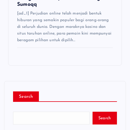
Sumoqq
[ad_1] Perjudian online telah menjadi bentuk
hiburan yang semakin populer bagi orang-orang
di seluruh dunia. Dengan maraknya kasino dan
situs taruhan online, para pemain kini mempunyai
beragam pilihan untuk dipilih…
Search
Search