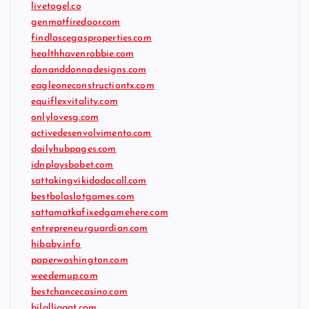
livetogel.co
genmatfiredoor.com
findlascegasproperties.com
healthhavenrobbie.com
donanddonnadesigns.com
eagleoneconstructiontx.com
equiflexvitality.com
onlylovesg.com
activedesenvolvimento.com
dailyhubpages.com
idnplaysbobet.com
sattakingvikidadacall.com
bestbolaslotgames.com
sattamatkafixedgamehere.com
entrepreneurguardian.com
hibaby.info
paperwashington.com
weedemup.com
bestchancecasino.com
bilalliaqat.com