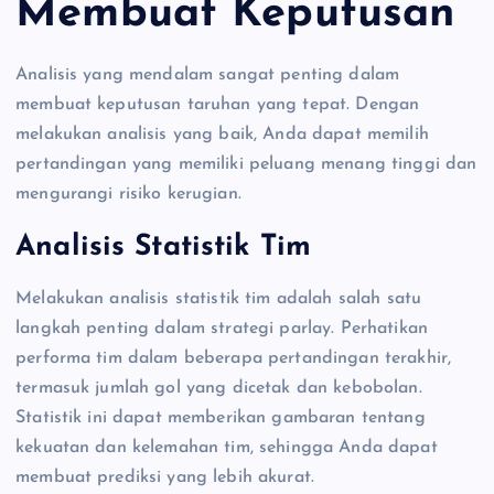
Membuat Keputusan
Analisis yang mendalam sangat penting dalam
membuat keputusan taruhan yang tepat. Dengan
melakukan analisis yang baik, Anda dapat memilih
pertandingan yang memiliki peluang menang tinggi dan
mengurangi risiko kerugian.
Analisis Statistik Tim
Melakukan analisis statistik tim adalah salah satu
langkah penting dalam strategi parlay. Perhatikan
performa tim dalam beberapa pertandingan terakhir,
termasuk jumlah gol yang dicetak dan kebobolan.
Statistik ini dapat memberikan gambaran tentang
kekuatan dan kelemahan tim, sehingga Anda dapat
membuat prediksi yang lebih akurat.