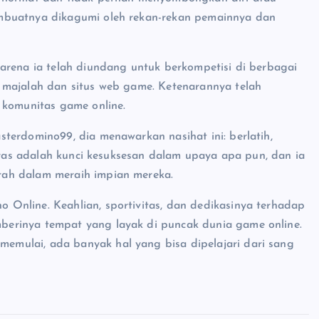
mbuatnya dikagumi oleh rekan-rekan pemainnya dan
arena ia telah diundang untuk berkompetisi di berbagai
 majalah dan situs web game. Ketenarannya telah
 komunitas game online.
terdomino99, dia menawarkan nasihat ini: berlatih,
keras adalah kunci kesuksesan dalam upaya apa pun, dan ia
ah dalam meraih impian mereka.
Online. Keahlian, sportivitas, dan dedikasinya terhadap
erinya tempat yang layak di puncak dunia game online.
mulai, ada banyak hal yang bisa dipelajari dari sang