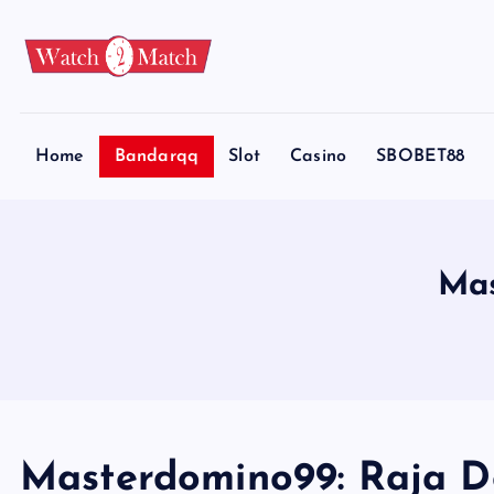
S
k
i
Ikuti panduan ini untuk bergabung di situs judi online
p
t
Home
Bandarqq
Slot
Casino
SBOBET88
o
c
o
n
Mas
t
e
n
t
Masterdomino99: Raja D