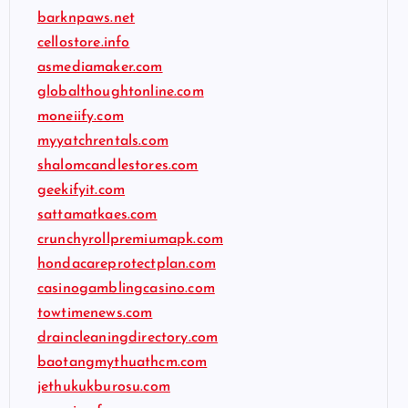
barknpaws.net
cellostore.info
asmediamaker.com
globalthoughtonline.com
moneiify.com
myyatchrentals.com
shalomcandlestores.com
geekifyit.com
sattamatkaes.com
crunchyrollpremiumapk.com
hondacareprotectplan.com
casinogamblingcasino.com
towtimenews.com
draincleaningdirectory.com
baotangmythuathcm.com
jethukukburosu.com