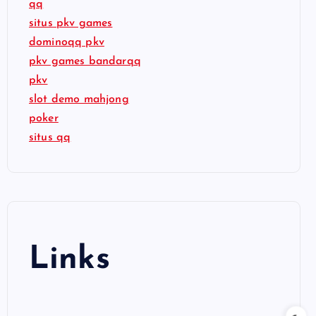
qq
situs pkv games
dominoqq pkv
pkv games bandarqq
pkv
slot demo mahjong
poker
situs qq
Links