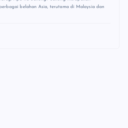
 berbagai belahan Asia, terutama di Malaysia dan