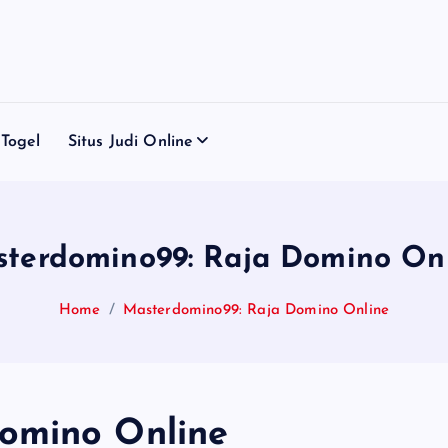
 yang gampang menang. Dapatkan tips dan rekomendasi untu
Togel
Situs Judi Online
terdomino99: Raja Domino On
Home
Masterdomino99: Raja Domino Online
omino Online