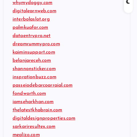
whymydoggy.com
digitalearnweb.com
interbolaslot.org
palmkuafor.com
dataentrypro.net
dreamrummypro.com
kaiminsupport.com
belanjareceh.com
shannonsticker.com
insprationbuzz.com
passeiodebarcoarraial.com
fondworth.com
iamseharkhan.com
thelatestkhabrain.com
digitaldesignproperties.com
sarkariresultex.com
mealizo.com