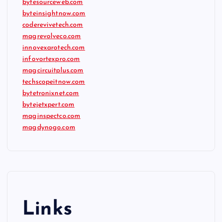
bytesourceweb.com
byteinsightnow.com
coderevivetech.com
magrevolveco.com
innovexarotech.com
infovortexpro.com
magcircuitplus.com
techscopeitnow.com
bytetronixnet.com
bytejetxpert.com
maginspectco.com
magdynogo.com
Links