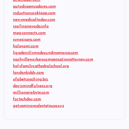
autodispensadores.com
inductioncooktopp.com
newsmedicaltoday.com
roofingnevada.info
magconnectx.com
synexispro.com
holayomi.com
ligadeciclismodecundinamarca.com
nashvilleworkerscompensationattorney.com
holyfamilycathedralschool.org
londonkiddy.com
ufabetcoaching.biz
davismindfulness.org
millionairebyte.com
fortechday.com
getcaminorealestateusa.xyz