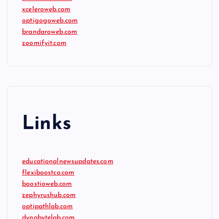
xceleroweb.com
optigogoweb.com
brandaroweb.com
zoomifyit.com
Links
educationalnewsupdates.com
flexiboostco.com
boostioweb.com
zephyrushub.com
optipathlab.com
dynabytelab.com