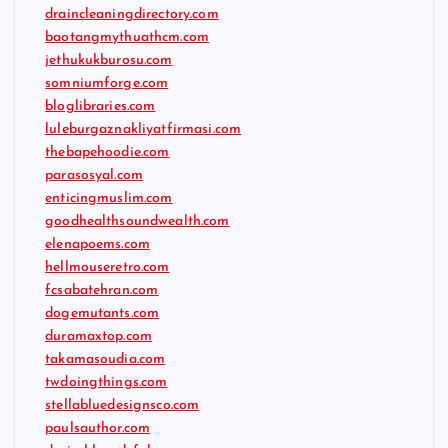
draincleaningdirectory.com
baotangmythuathcm.com
jethukukburosu.com
somniumforge.com
bloglibraries.com
luleburgaznakliyatfirmasi.com
thebapehoodie.com
parasosyal.com
enticingmuslim.com
goodhealthsoundwealth.com
elenapoems.com
hellmouseretro.com
fcsabatehran.com
dogemutants.com
duramaxtop.com
takamasoudia.com
twdoingthings.com
stellabluedesignsco.com
paulsauthor.com