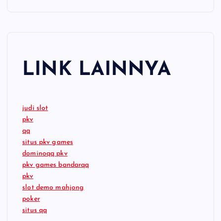
LINK LAINNYA
judi slot
pkv
qq
situs pkv games
dominoqq pkv
pkv games bandarqq
pkv
slot demo mahjong
poker
situs qq