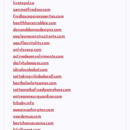
livetogel.co
genmatfiredoor.com
findlascegasproperties.com
healthhavenrobbie.com
donanddonnadesigns.com
eagleoneconstructiontx.com
equiflexvitality.com
onlylovesg.com
activedesenvolvimento.com
dailyhubpages.com
idnplaysbobet.com
sattakingvikidadacall.com
bestbolaslotgames.com
sattamatkafixedgamehere.com
entrepreneurguardian.com
hibaby.info
paperwashington.com
weedemup.com
bestchancecasino.com
bilalliaqat.com