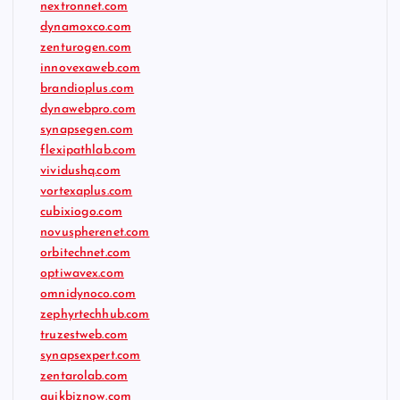
nextronnet.com
dynamoxco.com
zenturogen.com
innovexaweb.com
brandioplus.com
dynawebpro.com
synapsegen.com
flexipathlab.com
vividushq.com
vortexaplus.com
cubixiogo.com
novuspherenet.com
orbitechnet.com
optiwavex.com
omnidynoco.com
zephyrtechhub.com
truzestweb.com
synapsexpert.com
zentarolab.com
quikbiznow.com