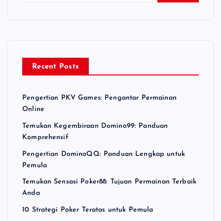
Recent Posts
Pengertian PKV Games: Pengantar Permainan
Online
Temukan Kegembiraan Domino99: Panduan
Komprehensif
Pengertian DominoQQ: Panduan Lengkap untuk
Pemula
Temukan Sensasi Poker88: Tujuan Permainan Terbaik
Anda
10 Strategi Poker Teratas untuk Pemula