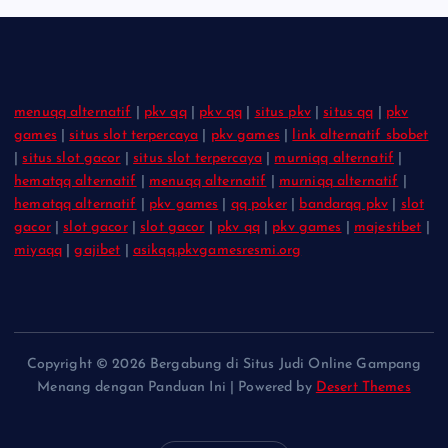
menuqq alternatif
|
pkv qq
|
pkv qq
|
situs pkv
|
situs qq
|
pkv
games
|
situs slot terpercaya
|
pkv games
|
link alternatif sbobet
|
situs slot gacor
|
situs slot terpercaya
|
murniqq alternatif
|
hematqq alternatif
|
menuqq alternatif
|
murniqq alternatif
|
hematqq alternatif
|
pkv games
|
qq poker
|
bandarqq pkv
|
slot
gacor
|
slot gacor
|
slot gacor
|
pkv qq
|
pkv games
|
majestibet
|
miyaqq
|
gajibet
|
asikqq.pkvgamesresmi.org
Copyright © 2026 Bergabung di Situs Judi Online Gampang
Menang dengan Panduan Ini | Powered by
Desert Themes