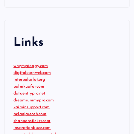
Links
whymydoggy.com
digitalearnweb.com
interbolaslot.org
palmkuafor.com
dataentrypro.net
dreamrummypro.com
kaiminsupport.com
belanjareceh.com
shannonsticker.com
insprationbuzz.com