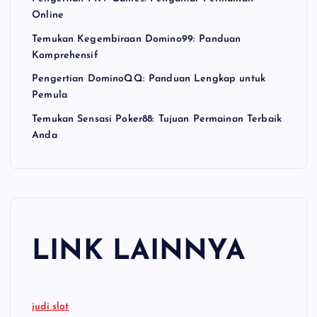
Online
Temukan Kegembiraan Domino99: Panduan
Komprehensif
Pengertian DominoQQ: Panduan Lengkap untuk
Pemula
Temukan Sensasi Poker88: Tujuan Permainan Terbaik
Anda
LINK LAINNYA
judi slot