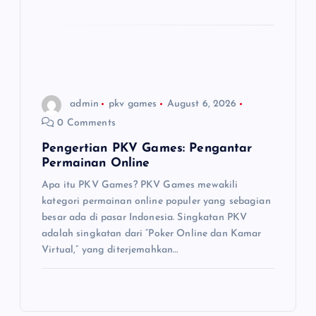
admin
pkv games
August 6, 2026
0 Comments
Pengertian PKV Games: Pengantar
Permainan Online
Apa itu PKV Games? PKV Games mewakili
kategori permainan online populer yang sebagian
besar ada di pasar Indonesia. Singkatan PKV
adalah singkatan dari “Poker Online dan Kamar
Virtual,” yang diterjemahkan…