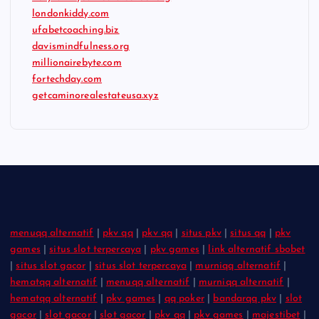
londonkiddy.com
ufabetcoaching.biz
davismindfulness.org
millionairebyte.com
fortechday.com
getcaminorealestateusa.xyz
menuqq alternatif
|
pkv qq
|
pkv qq
|
situs pkv
|
situs qq
|
pkv
games
|
situs slot terpercaya
|
pkv games
|
link alternatif sbobet
|
situs slot gacor
|
situs slot terpercaya
|
murniqq alternatif
|
hematqq alternatif
|
menuqq alternatif
|
murniqq alternatif
|
hematqq alternatif
|
pkv games
|
qq poker
|
bandarqq pkv
|
slot
gacor
|
slot gacor
|
slot gacor
|
pkv qq
|
pkv games
|
majestibet
|