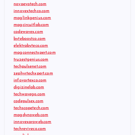
novaevotech.com
innovextechco.com
maglinkgenius.com
magcircuitlab.com
codewavex.com
byteboostco.com
elektrabyteco.com
magconnectxpert.com
truzestgenius.com
techpulsenet.com
zephyrtechxpert.com
infovortexco.com
digizinelab.com
techwavego.com
codepulsex.com
techscopetech.com
magdynoweb.com
innovexaroweb.com
techreviveco.com