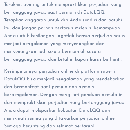
Terakhir, penting untuk mempraktikkan perjudian yang
bertanggung jawab saat bermain di DatukQQ.
Tetapkan anggaran untuk diri Anda sendiri dan patuhi
itu, dan jangan pernah bertaruh melebihi kemampuan
Anda untuk kehilangan. Ingatlah bahwa perjudian harus
menjadi pengalaman yang menyenangkan dan
menyenangkan, jadi selalu bermainlah secara
bertanggung jawab dan ketahui kapan harus berhenti.
Kesimpulannya, perjudian online di platform seperti
DatukQQ bisa menjadi pengalaman yang mendebarkan
dan bermanfaat bagi pemula dan pemain
berpengalaman. Dengan mengikuti panduan pemula ini
dan mempraktikkan perjudian yang bertanggung jawab,
Anda dapat melepaskan kekuatan DatukQQ dan
menikmati semua yang ditawarkan perjudian online.
Semoga beruntung dan selamat bertaruh!