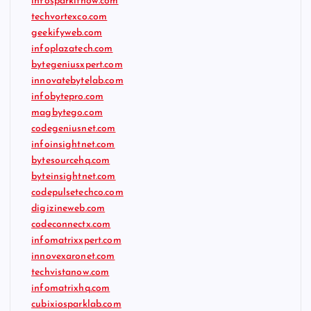
infosparkitnow.com
techvortexco.com
geekifyweb.com
infoplazatech.com
bytegeniusxpert.com
innovatebytelab.com
infobytepro.com
magbytego.com
codegeniusnet.com
infoinsightnet.com
bytesourcehq.com
byteinsightnet.com
codepulsetechco.com
digizineweb.com
codeconnectx.com
infomatrixxpert.com
innovexaronet.com
techvistanow.com
infomatrixhq.com
cubixiosparklab.com