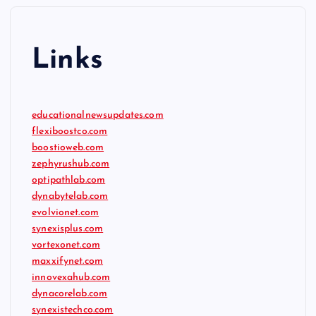
Links
educationalnewsupdates.com
flexiboostco.com
boostioweb.com
zephyrushub.com
optipathlab.com
dynabytelab.com
evolvionet.com
synexisplus.com
vortexonet.com
maxxifynet.com
innovexahub.com
dynacorelab.com
synexistechco.com