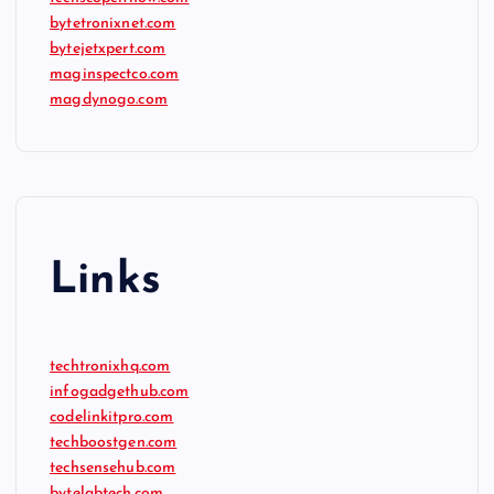
bytetronixnet.com
bytejetxpert.com
maginspectco.com
magdynogo.com
Links
techtronixhq.com
infogadgethub.com
codelinkitpro.com
techboostgen.com
techsensehub.com
bytelabtech.com