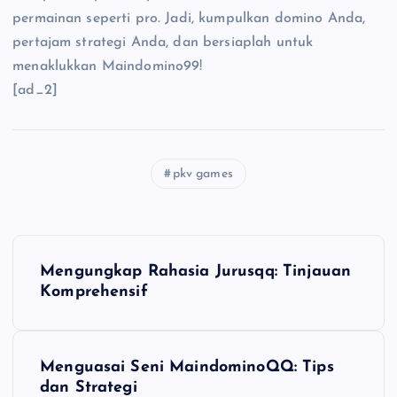
permainan seperti pro. Jadi, kumpulkan domino Anda,
pertajam strategi Anda, dan bersiaplah untuk
menaklukkan Maindomino99!
[ad_2]
pkv games
P
Mengungkap Rahasia Jurusqq: Tinjauan
o
Komprehensif
s
Menguasai Seni MaindominoQQ: Tips
t
dan Strategi