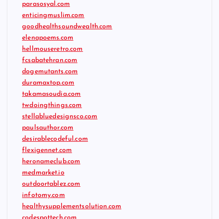
parasosyal.com
enticingmuslim.com
goodhealthsoundwealth.com
elenapoems.com
hellmouseretro.com
fcsabatehran.com
dogemutants.com
duramaxtop.com
takamasoudia.com
twdoingthings.com
stellabluedesignsco.com
paulsauthor.com
desirablecodeful.com
flexigennet.com
heronameclub.com
medmarket.io
outdoortablez.com
infotomy.com
healthysupplementsolution.com
codespottech.com