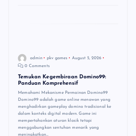
n
admin
pkv games
August 5, 2026
0 Comments
Temukan Kegembiraan Domino99:
Panduan Komprehensif
Memahami Mekanisme Permainan Domino99
Domino99 adalah game online menawan yang
menghadirkan gameplay domino tradisional ke
dalam konteks digital modern. Game ini
mempertahankan aturan klasik tetapi
menggabungkan sentuhan menarik yang
meningkatkan…