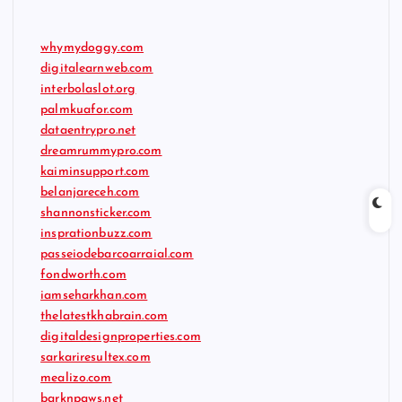
whymydoggy.com
digitalearnweb.com
interbolaslot.org
palmkuafor.com
dataentrypro.net
dreamrummypro.com
kaiminsupport.com
belanjareceh.com
shannonsticker.com
insprationbuzz.com
passeiodebarcoarraial.com
fondworth.com
iamseharkhan.com
thelatestkhabrain.com
digitaldesignproperties.com
sarkariresultex.com
mealizo.com
barknpaws.net