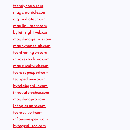
techdynogo.com
magchronicle.com
digipediatech.com
maglinkitnow.com
byteinsightweb.com
magdynogenius.com
magsynapselab.com
techtronixgen.com
innovextechpro.com
magcircuitweb.com
techscopexpert.com
techpediaweb.com
bytelabgenius.com
innovatetechco.com
magdynopro.com
infoplazapro.com
techreviveit.com
infowavexpert.com
bytegeniusco.com