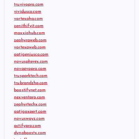
truvivopro.com
vividusco.com
vortexahq.com
zenithifyit.com
maxxiohub.com
zephyraweb.com
vortexaweb.com
optigeniusco.com
novuspherex.com
novaevopro.com
trusparktech.com
trubrandzhq.com
boostifynet.com
nexventpro.com
zephyrtechx.com
optigoxpert.com
novuswayz.com
actifypro.com
dynaboostx.com