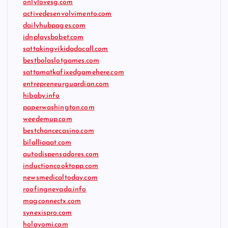
onlylovesg.com
activedesenvolvimento.com
dailyhubpages.com
idnplaysbobet.com
sattakingvikidadacall.com
bestbolaslotgames.com
sattamatkafixedgamehere.com
entrepreneurguardian.com
hibaby.info
paperwashington.com
weedemup.com
bestchancecasino.com
bilalliaqat.com
autodispensadores.com
inductioncooktopp.com
newsmedicaltoday.com
roofingnevada.info
magconnectx.com
synexispro.com
holayomi.com