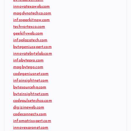
innovatexaweb.com
magdynotechco.com
infosparkitnow.com
techvortexco.com
geekifyweb.com
infoplazatech.com
bytegeniusxpert.com
innovatebytelab.com
infobytepro.com
magbytego.com
codegeniusnet.com
infoinsightnet.com
bytesourcehq.com
byteinsightnet.com
codepulsetechco.com
digizineweb.com
codeconnectx.com
infomatrixxpert.com
innovexaronet.com