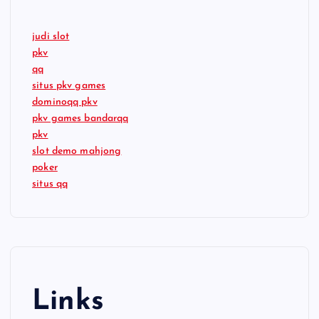
judi slot
pkv
qq
situs pkv games
dominoqq pkv
pkv games bandarqq
pkv
slot demo mahjong
poker
situs qq
Links