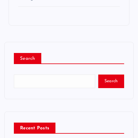
Search
Search
Recent Posts