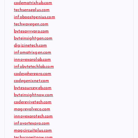
codematrixhub.com
techsenseplus.com
infoboostgenius.com
techwavegen.com
bytesavvypro.com
byteinsightgen.com
digizinetech.com
infomatrixgen.com
innovexarolab.com
infobytetechlab.com
codespherepro.com
codegenixnet.com
bytesourceweb.com
byteinsightnow.com
coderevivetech.com
magrevolveco.com
innovexarotech.com
infovortexpro.com
magcircuitplus.com
techscopeitnow.com