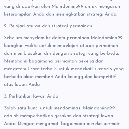
yang ditawarkan oleh Maindomino99 untuk mengasah
keterampilan Anda dan meningkatkan strategi Anda.
2. Pelajari aturan dan strategi permainan
Sebelum menyelam ke dalam permainan Maindomino99,
luangkan waktu untuk mempelajari aturan permainan
dan membiasakan diri dengan strategi yang berbeda.
Memahami bagaimana permainan bekerja dan
mengetahui cara terbaik untuk mendekati skenario yang
berbeda akan memberi Anda keunggulan kompetitif
atas lawan Anda.
3. Perhatikan lawan Anda
Salah satu kunci untuk mendominasi Maindomino99
adalah memperhatikan gerakan dan strategi lawan
Anda. Dengan mengamati bagaimana mereka bermain