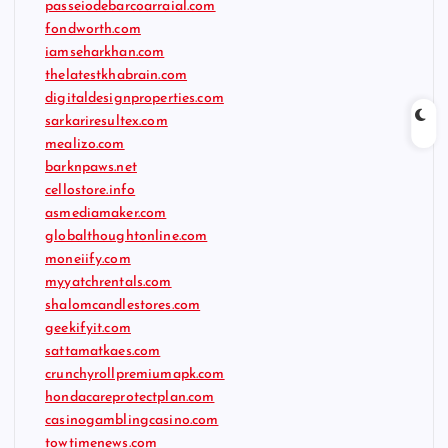
passeiodebarcoarraial.com
fondworth.com
iamseharkhan.com
thelatestkhabrain.com
digitaldesignproperties.com
sarkariresultex.com
mealizo.com
barknpaws.net
cellostore.info
asmediamaker.com
globalthoughtonline.com
moneiify.com
myyatchrentals.com
shalomcandlestores.com
geekifyit.com
sattamatkaes.com
crunchyrollpremiumapk.com
hondacareprotectplan.com
casinogamblingcasino.com
towtimenews.com