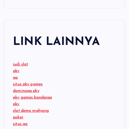
LINK LAINNYA
judi slot
pkv
qq
situs pkv games
dominoqq pkv
pkv games bandarqq
pkv
slot demo mahjong
poker
situs qq