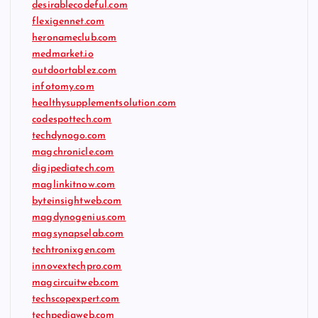
desirablecodeful.com
flexigennet.com
heronameclub.com
medmarket.io
outdoortablez.com
infotomy.com
healthysupplementsolution.com
codespottech.com
techdynogo.com
magchronicle.com
digipediatech.com
maglinkitnow.com
byteinsightweb.com
magdynogenius.com
magsynapselab.com
techtronixgen.com
innovextechpro.com
magcircuitweb.com
techscopexpert.com
techpediaweb.com