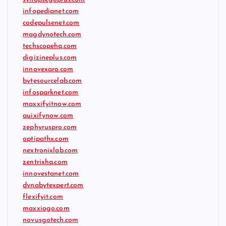
infopedianet.com
codepulsenet.com
magdynotech.com
techscopehq.com
digizineplus.com
innovexaro.com
bytesourcelab.com
infosparknet.com
maxxifyitnow.com
quixifynow.com
zephyruspro.com
optipathx.com
nextronixlab.com
zentrixhq.com
innovestanet.com
dynabytexpert.com
flexifyit.com
maxxiogo.com
novusgotech.com