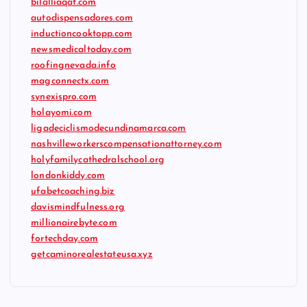
bilalliaqat.com
autodispensadores.com
inductioncooktopp.com
newsmedicaltoday.com
roofingnevada.info
magconnectx.com
synexispro.com
holayomi.com
ligadeciclismodecundinamarca.com
nashvilleworkerscompensationattorney.com
holyfamilycathedralschool.org
londonkiddy.com
ufabetcoaching.biz
davismindfulness.org
millionairebyte.com
fortechday.com
getcaminorealestateusa.xyz