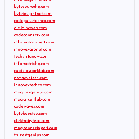
bytesourcehq.com
byteinsightnet.com
codepulsetechco.com
digizineweb.com
codeconnectx.com
infomatrixxpert.com
innovexaronet.com
techvistanow.com
infomatrixhq.com
cubixiosparklab.com
novaevotech.com
innovextechco.com
maglinkgenius.com
magcircuitlab.com
codewavex.com
byteboostco.com
elektrabyteco.com
magconnectxpert.com
truzestgenius.com