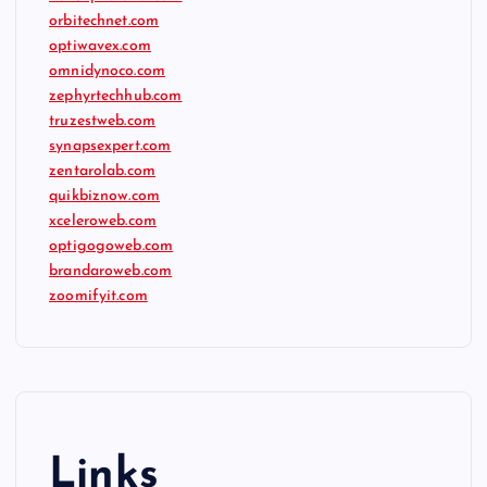
orbitechnet.com
optiwavex.com
omnidynoco.com
zephyrtechhub.com
truzestweb.com
synapsexpert.com
zentarolab.com
quikbiznow.com
xceleroweb.com
optigogoweb.com
brandaroweb.com
zoomifyit.com
Links