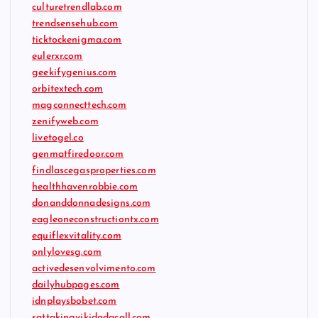
culturetrendlab.com
trendsensehub.com
ticktockenigma.com
eulerxr.com
geekifygenius.com
orbitextech.com
magconnecttech.com
zenifyweb.com
livetogel.co
genmatfiredoor.com
findlascegasproperties.com
healthhavenrobbie.com
donanddonnadesigns.com
eagleoneconstructiontx.com
equiflexvitality.com
onlylovesg.com
activedesenvolvimento.com
dailyhubpages.com
idnplaysbobet.com
sattakingvikidadacall.com