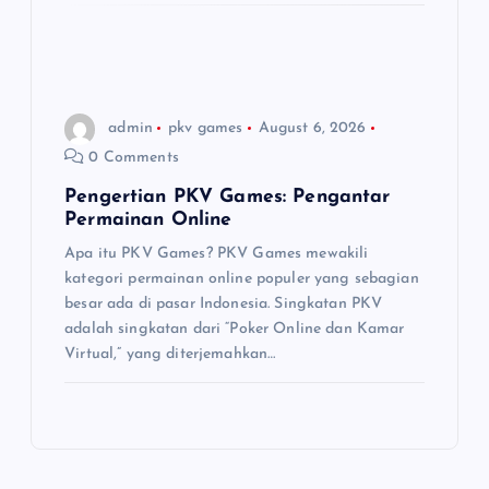
admin
pkv games
August 6, 2026
0 Comments
Pengertian PKV Games: Pengantar
Permainan Online
Apa itu PKV Games? PKV Games mewakili
kategori permainan online populer yang sebagian
besar ada di pasar Indonesia. Singkatan PKV
adalah singkatan dari “Poker Online dan Kamar
Virtual,” yang diterjemahkan…