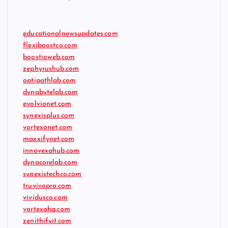
educationalnewsupdates.com
flexiboostco.com
boostioweb.com
zephyrushub.com
optipathlab.com
dynabytelab.com
evolvionet.com
synexisplus.com
vortexonet.com
maxxifynet.com
innovexahub.com
dynacorelab.com
synexistechco.com
truvivopro.com
vividusco.com
vortexahq.com
zenithifyit.com