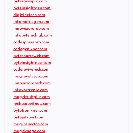
bytesavvypro.com
byteinsightgen.com
digizinetech.com
infomatrixgen.com
innovexarolab.com
infobytetechlab.com
codespherepro.com
codegenixnet.com
bytesourceweb.com
byteinsightnow.com
coderevivetech.com
magrevolveco.com
innovexarotech.com
infovortexpro.com
magcircuitplus.com
techscopeitnow.com
bytetronixnet.com
bytejetxpert.com
maginspectco.com
magdynogo.com