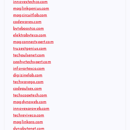
innovextechco.com
maglinkgenius.com
magcircuitlab.com
codewavex.com
byteboostco.com
elektrabyteco.com
magconnectxpert.com
truzestgenius.com
techpulsenet.com
zephyrtechxpert.com
infovortexco.com
digizinelab.com
techwavego.com
codepulsex.com
techscopetech.com
magdynoweb.com
innovexaroweb.com
techreviveco.com
maglinkaro.com
dynabytenet.com