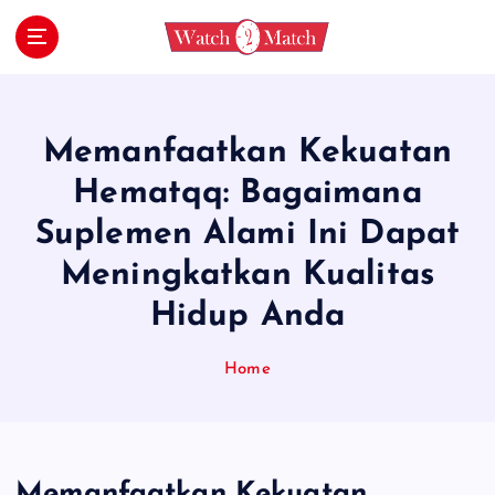
S
k
i
Ikuti panduan ini untuk bergabung di situs judi
online yang gampang menang. Dapatkan tips dan
p
rekomendasi untuk pengalaman bermain yang
t
sukses.
o
Memanfaatkan Kekuatan
c
Hematqq: Bagaimana
o
n
Suplemen Alami Ini Dapat
t
e
Meningkatkan Kualitas
n
Hidup Anda
t
Home
Memanfaatkan Kekuatan