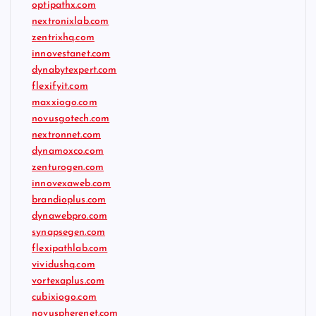
optipathx.com
nextronixlab.com
zentrixhq.com
innovestanet.com
dynabytexpert.com
flexifyit.com
maxxiogo.com
novusgotech.com
nextronnet.com
dynamoxco.com
zenturogen.com
innovexaweb.com
brandioplus.com
dynawebpro.com
synapsegen.com
flexipathlab.com
vividushq.com
vortexaplus.com
cubixiogo.com
novuspherenet.com