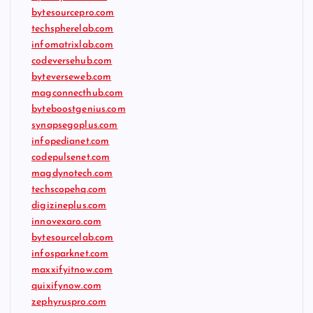
bytesourcepro.com
techspherelab.com
infomatrixlab.com
codeversehub.com
byteverseweb.com
magconnecthub.com
byteboostgenius.com
synapsegoplus.com
infopedianet.com
codepulsenet.com
magdynotech.com
techscopehq.com
digizineplus.com
innovexaro.com
bytesourcelab.com
infosparknet.com
maxxifyitnow.com
quixifynow.com
zephyruspro.com