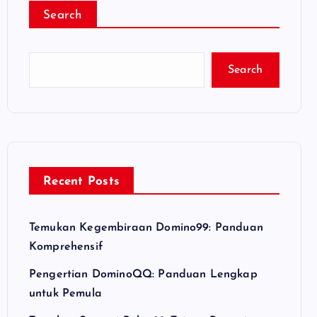
Search
Search
Recent Posts
Temukan Kegembiraan Domino99: Panduan
Komprehensif
Pengertian DominoQQ: Panduan Lengkap
untuk Pemula