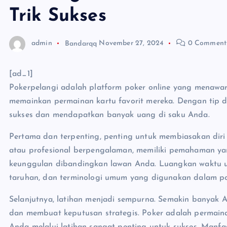
Trik Sukses
admin
Bandarqq
November 27, 2024
0 Comment
[ad_1]
Pokerpelangi adalah platform poker online yang menaw
memainkan permainan kartu favorit mereka. Dengan tip 
sukses dan mendapatkan banyak uang di saku Anda.
Pertama dan terpenting, penting untuk membiasakan dir
atau profesional berpengalaman, memiliki pemahaman y
keunggulan dibandingkan lawan Anda. Luangkan waktu un
taruhan, dan terminologi umum yang digunakan dalam po
Selanjutnya, latihan menjadi sempurna. Semakin banyak
dan membuat keputusan strategis. Poker adalah permaina
Anda melalui latihan sangat penting untuk sukses. Manfa