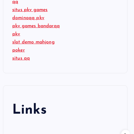
qq
situs pkv games
dominoqq pkv
pkv games bandarqq
pkv
slot demo mahjong
poker
situs qq
Links