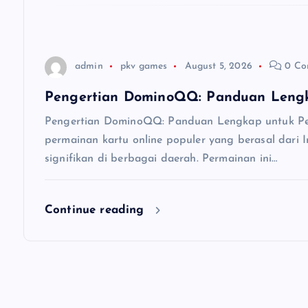
i
o
admin
pkv games
August 5, 2026
0 Co
n
Pengertian DominoQQ: Panduan Leng
Pengertian DominoQQ: Panduan Lengkap untuk 
permainan kartu online populer yang berasal dari
signifikan di berbagai daerah. Permainan ini…
Continue reading