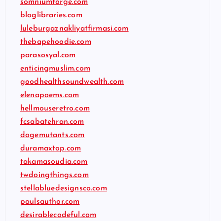
somniumforge.com
bloglibraries.com
luleburgaznakliyatfirmasi.com
thebapehoodie.com
parasosyal.com
enticingmuslim.com
goodhealthsoundwealth.com
elenapoems.com
hellmouseretro.com
fcsabatehran.com
dogemutants.com
duramaxtop.com
takamasoudia.com
twdoingthings.com
stellabluedesignsco.com
paulsauthor.com
desirablecodeful.com