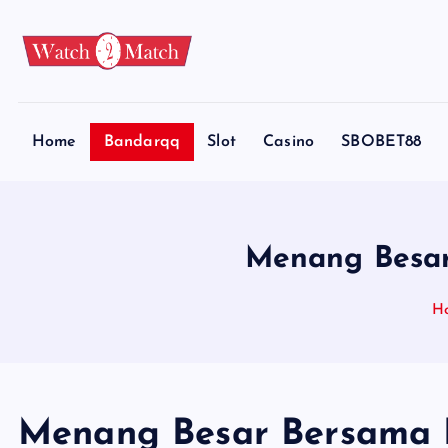
S
k
i
Ikuti panduan ini untuk bergabung di situs judi online
p
t
Home
Bandarqq
Slot
Casino
SBOBET88
o
c
o
n
Menang Besar 
t
e
n
H
t
Menang Besar Bersama P