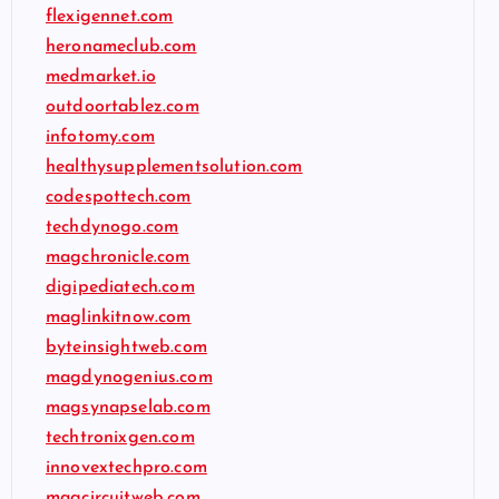
flexigennet.com
heronameclub.com
medmarket.io
outdoortablez.com
infotomy.com
healthysupplementsolution.com
codespottech.com
techdynogo.com
magchronicle.com
digipediatech.com
maglinkitnow.com
byteinsightweb.com
magdynogenius.com
magsynapselab.com
techtronixgen.com
innovextechpro.com
magcircuitweb.com