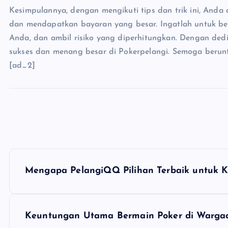
Kesimpulannya, dengan mengikuti tips dan trik ini, And
dan mendapatkan bayaran yang besar. Ingatlah untuk berl
Anda, dan ambil risiko yang diperhitungkan. Dengan ded
sukses dan menang besar di Pokerpelangi. Semoga berunt
[ad_2]
P
Mengapa PelangiQQ Pilihan Terbaik untuk 
o
s
Keuntungan Utama Bermain Poker di Warga