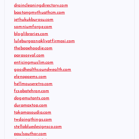
draincleaningdirectory.com
baotangmythuathcm.com
jethukukburosu.com
somniumforge.com
bloglibraries.com
luleburgaznakliyatfirmasi.com
thebapehoodie.com
parasosyal.com
enticingmuslim.com
goodhealthsoundwealth.com
elenapoems.com
hellmouseretro.com
fcsabatehran.com
dogemutants.com
duramaxtop.com
takamasoudia.com
twdoingthings.com
stellabluedesignsco.com
paulsauthor.com