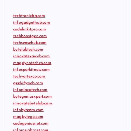
techtronixhq.com
infogadgethub.com
codelinkitpro.com
techboostgen.com
techsensehub.com
bytelabtech.com
innovatexaweb.com
magdynotechco.com
infosparkitnow.com
techvortexco.com
geekifyweb.com
infoplazatech.com
bytegeniusxpert.com
innovatebytelab.com
infobytepro.com
magbytego.com
codegeniusnet.com
infoinsightnet.com