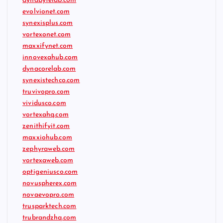
dynabytelab.com
evolvionet.com
synexisplus.com
vortexonet.com
maxxifynet.com
innovexahub.com
dynacorelab.com
synexistechco.com
truvivopro.com
vividusco.com
vortexahq.com
zenithifyit.com
maxxiohub.com
zephyraweb.com
vortexaweb.com
optigeniusco.com
novuspherex.com
novaevopro.com
trusparktech.com
trubrandzhq.com