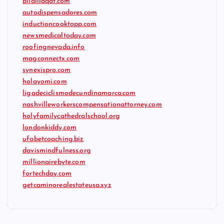
bilalliaqat.com
autodispensadores.com
inductioncooktopp.com
newsmedicaltoday.com
roofingnevada.info
magconnectx.com
synexispro.com
holayomi.com
ligadeciclismodecundinamarca.com
nashvilleworkerscompensationattorney.com
holyfamilycathedralschool.org
londonkiddy.com
ufabetcoaching.biz
davismindfulness.org
millionairebyte.com
fortechday.com
getcaminorealestateusa.xyz