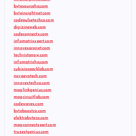
bytesourcehq.com
byteinsightnet.com
codepulsetechco.com
digizineweb.com
codeconnectx.com
infomatrixxpert.com
innovexaronet.com
techvistanow.com
infomatrixhq.com
cubixiosparklab.com
novaevotech.com
innovextechco.com
maglinkgenius.com
magcircuitlab.com
codewavex.com
byteboostco.com
elektrabyteco.com
magconnectxpert.com
truzestgenius.com