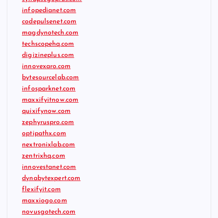
infopedianet.com
codepulsenet.com
magdynotech.com
techscopehq.com
digizineplus.com
innovexaro.com
bytesourcelab.com
infosparknet.com
maxxifyitnow.com
quixifynow.com
zephyruspro.com
optipathx.com
nextronixlab.com
zentrixhq.com
innovestanet.com
dynabytexpert.com
flexifyit.com
maxxiogo.com
novusgotech.com