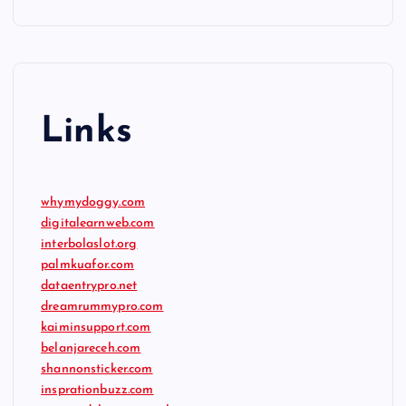
Links
whymydoggy.com
digitalearnweb.com
interbolaslot.org
palmkuafor.com
dataentrypro.net
dreamrummypro.com
kaiminsupport.com
belanjareceh.com
shannonsticker.com
insprationbuzz.com