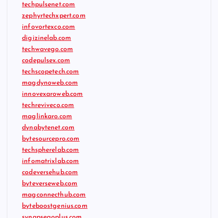
techpulsenet.com
zephyrtechxpert.com
infovortexco.com
digizinelab.com
techwavego.com
codepulsex.com
techscopetech.com
magdynoweb.com
innovexaroweb.com
techreviveco.com
maglinkaro.com
dynabytenet.com
bytesourcepro.com
techspherelab.com
infomatrixlab.com
codeversehub.com
byteverseweb.com
magconnecthub.com
byteboostgenius.com
synapsegoplus.com