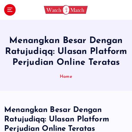
S
k
i
Ikuti panduan ini untuk bergabung di situs judi
online yang gampang menang. Dapatkan tips dan
p
rekomendasi untuk pengalaman bermain yang
t
sukses.
o
Menangkan Besar Dengan
c
Ratujudiqq: Ulasan Platform
o
n
Perjudian Online Teratas
t
e
Home
n
t
Menangkan Besar Dengan
Ratujudiqq: Ulasan Platform
Perjudian Online Teratas