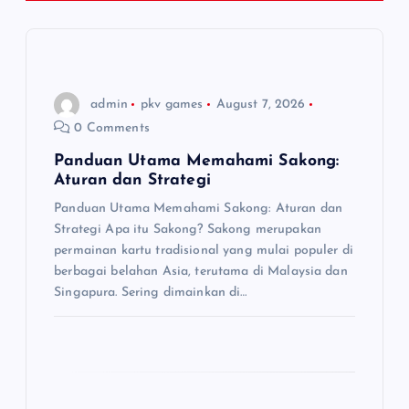
i
g
a
admin
pkv games
August 7, 2026
0 Comments
t
Panduan Utama Memahami Sakong:
Aturan dan Strategi
i
Panduan Utama Memahami Sakong: Aturan dan
o
Strategi Apa itu Sakong? Sakong merupakan
permainan kartu tradisional yang mulai populer di
berbagai belahan Asia, terutama di Malaysia dan
n
Singapura. Sering dimainkan di…