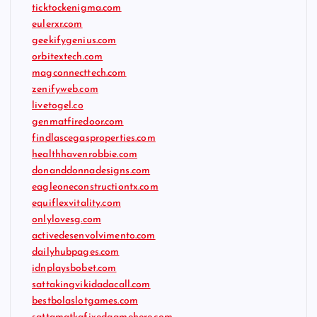
ticktockenigma.com
eulerxr.com
geekifygenius.com
orbitextech.com
magconnecttech.com
zenifyweb.com
livetogel.co
genmatfiredoor.com
findlascegasproperties.com
healthhavenrobbie.com
donanddonnadesigns.com
eagleoneconstructiontx.com
equiflexvitality.com
onlylovesg.com
activedesenvolvimento.com
dailyhubpages.com
idnplaysbobet.com
sattakingvikidadacall.com
bestbolaslotgames.com