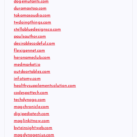
dogemutants.com
duramaxtop.com
takamasoudia.com
twdoingthings.com
stellabluedesignsco.com
paulsauthor.com
desirablecodeful.com
flexigennet.com
heronameclub.com
medmarket.io
outdoortablez.com
infotomy.com
healthysupplementsolution.com
codespottech.com
techdynogo.com
magchronicle.com
digipediatech.com
maglinkitnow.com
byteinsightweb.com
magdynogenius.com