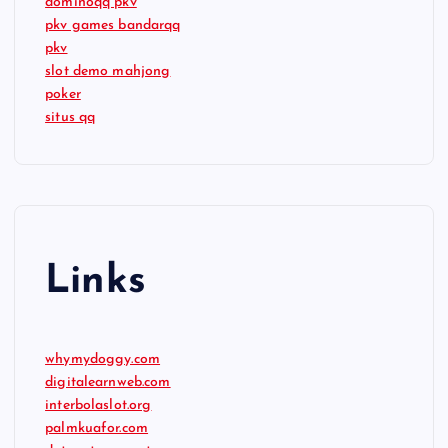
dominoqq pkv
pkv games bandarqq
pkv
slot demo mahjong
poker
situs qq
Links
whymydoggy.com
digitalearnweb.com
interbolaslot.org
palmkuafor.com