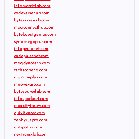
infomatrixlab.com
codeversehub.com
byteverseweb.com
magconnecthub.com
byteboostgenius.com
synapsegoplus.com
infopedianet.com
codepulsenet.com
magdynotech.com
techscopehq.com
digizineplus.com
innovexaro.com
bytesourcelab.com
infosparknet.com
maxxifyitnow.com
quixifynow.com
zephyruspro.com
optipathx.com
nextronixlab.com