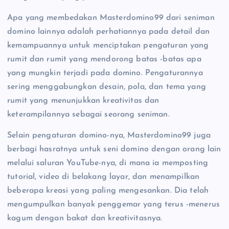
Apa yang membedakan Masterdomino99 dari seniman
domino lainnya adalah perhatiannya pada detail dan
kemampuannya untuk menciptakan pengaturan yang
rumit dan rumit yang mendorong batas -batas apa
yang mungkin terjadi pada domino. Pengaturannya
sering menggabungkan desain, pola, dan tema yang
rumit yang menunjukkan kreativitas dan
keterampilannya sebagai seorang seniman.
Selain pengaturan domino-nya, Masterdomino99 juga
berbagi hasratnya untuk seni domino dengan orang lain
melalui saluran YouTube-nya, di mana ia memposting
tutorial, video di belakang layar, dan menampilkan
beberapa kreasi yang paling mengesankan. Dia telah
mengumpulkan banyak penggemar yang terus -menerus
kagum dengan bakat dan kreativitasnya.