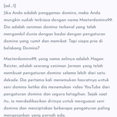
[ad_1]
Jika Anda adalah penggemar domino, maka Anda
mungkin sudah terbiasa dengan nama Masterdomino99.
Dia adalah seniman domino terkenal yang telah
mengambil dunia dengan badai dengan pengaturan
domino yang rumit dan memikat. Tapi siapa pria di
belakang Domino?
Masterdomino99, yang nama aslinya adalah Hagen
Reister, adalah seorang seniman Jerman yang telah
membuat pengaturan domino selama lebih dari satu
dekade. Dia pertama kali menemukan hasratnya untuk
seni domino ketika dia menemukan video YouTube dari
pengaturan domino dan segera ketagihan. Sejak saat
itu, ia mendedikasikan dirinya untuk menguasai seni
domino dan menciptakan beberapa pengaturan paling
mengesankan yang pernah ada.