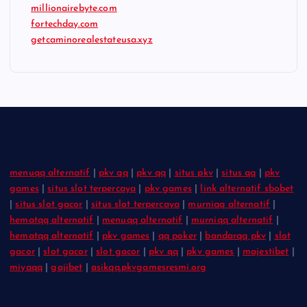
millionairebyte.com
fortechday.com
getcaminorealestateusa.xyz
menuqq alternatif
|
pkv qq
|
pkv qq
|
situs pkv
|
situs qq
|
pkv
games
|
situs slot terpercaya
|
pkv games
|
link alternatif sbobet
|
situs slot gacor
|
situs slot terpercaya
|
murniqq alternatif
|
hematqq alternatif
|
menuqq alternatif
|
murniqq alternatif
|
hematqq alternatif
|
pkv games
|
qq poker
|
bandarqq pkv
|
slot
gacor
|
slot gacor
|
slot gacor
|
pkv qq
|
pkv games
|
majestibet
|
miyaqq
|
gajibet
|
asikqq.pkvgamesresmi.org