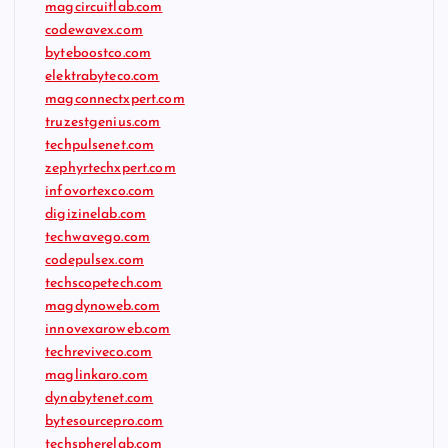
magcircuitlab.com
codewavex.com
byteboostco.com
elektrabyteco.com
magconnectxpert.com
truzestgenius.com
techpulsenet.com
zephyrtechxpert.com
infovortexco.com
digizinelab.com
techwavego.com
codepulsex.com
techscopetech.com
magdynoweb.com
innovexaroweb.com
techreviveco.com
maglinkaro.com
dynabytenet.com
bytesourcepro.com
techspherelab.com