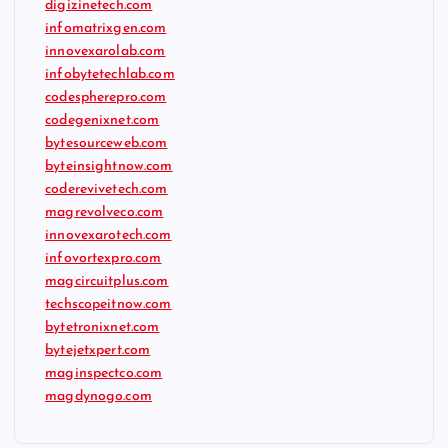
digizinetech.com
infomatrixgen.com
innovexarolab.com
infobytetechlab.com
codespherepro.com
codegenixnet.com
bytesourceweb.com
byteinsightnow.com
coderevivetech.com
magrevolveco.com
innovexarotech.com
infovortexpro.com
magcircuitplus.com
techscopeitnow.com
bytetronixnet.com
bytejetxpert.com
maginspectco.com
magdynogo.com