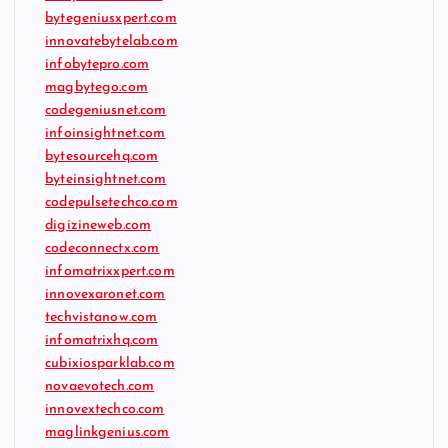
bytegeniusxpert.com
innovatebytelab.com
infobytepro.com
magbytego.com
codegeniusnet.com
infoinsightnet.com
bytesourcehq.com
byteinsightnet.com
codepulsetechco.com
digizineweb.com
codeconnectx.com
infomatrixxpert.com
innovexaronet.com
techvistanow.com
infomatrixhq.com
cubixiosparklab.com
novaevotech.com
innovextechco.com
maglinkgenius.com