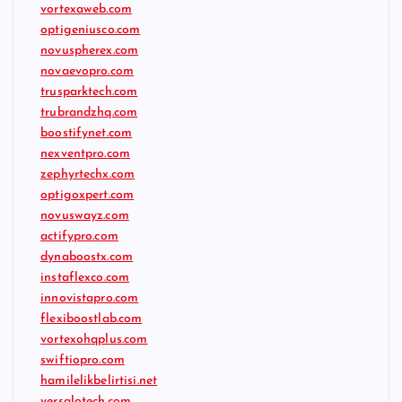
vortexaweb.com
optigeniusco.com
novuspherex.com
novaevopro.com
trusparktech.com
trubrandzhq.com
boostifynet.com
nexventpro.com
zephyrtechx.com
optigoxpert.com
novuswayz.com
actifypro.com
dynaboostx.com
instaflexco.com
innovistapro.com
flexiboostlab.com
vortexohqplus.com
swiftiopro.com
hamilelikbelirtisi.net
versalotech.com