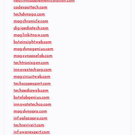
healthysupplementsolution.com
codespottech.com
techdynogo.com
magchronicle.com
digipediatech.com
maglinkitnow.com
byteinsightweb.com
magdynogenius.com
magsynapselab.com
techtronixgen.com
innovextechpro.com
magcircuitweb.com
techscopexpert.com
techpediaweb.com
bytelabgenius.com
innovatetechco.com
magdynopro.com
infoplazapro.com
techreviveit.com
infowavexpert.com