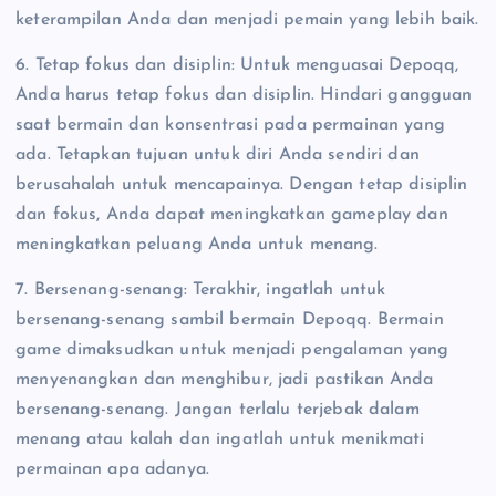
keterampilan Anda dan menjadi pemain yang lebih baik.
6. Tetap fokus dan disiplin: Untuk menguasai Depoqq,
Anda harus tetap fokus dan disiplin. Hindari gangguan
saat bermain dan konsentrasi pada permainan yang
ada. Tetapkan tujuan untuk diri Anda sendiri dan
berusahalah untuk mencapainya. Dengan tetap disiplin
dan fokus, Anda dapat meningkatkan gameplay dan
meningkatkan peluang Anda untuk menang.
7. Bersenang-senang: Terakhir, ingatlah untuk
bersenang-senang sambil bermain Depoqq. Bermain
game dimaksudkan untuk menjadi pengalaman yang
menyenangkan dan menghibur, jadi pastikan Anda
bersenang-senang. Jangan terlalu terjebak dalam
menang atau kalah dan ingatlah untuk menikmati
permainan apa adanya.