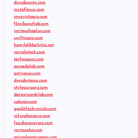
dynaboostx.com
instaflexco.com
innovistapro.com
flexiboostlab.com
vortexohqplus.com
swiftiopro.com
hamilelikbelirtisi.net
versalotech.com
techmaxco.com
exceedolab.com
activaxio.com
dynabytesco.com
stylegurupro.com
datawizardslab.com
cubiqio.com
geeklifechronicle.com
infospherepro.com
foodiesavorpro.com
vortexohq.com
epicadventurepro.com