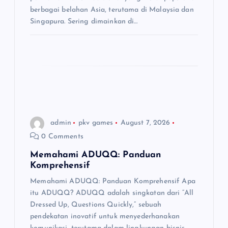
o
berbagai belahan Asia, terutama di Malaysia dan
Singapura. Sering dimainkan di…
n
admin
pkv games
August 7, 2026
0 Comments
Memahami ADUQQ: Panduan
Komprehensif
Memahami ADUQQ: Panduan Komprehensif Apa
itu ADUQQ? ADUQQ adalah singkatan dari “All
Dressed Up, Questions Quickly,” sebuah
pendekatan inovatif untuk menyederhanakan