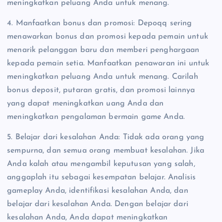
meningkatkan peluang Anda untuk menang.
4. Manfaatkan bonus dan promosi: Depoqq sering
menawarkan bonus dan promosi kepada pemain untuk
menarik pelanggan baru dan memberi penghargaan
kepada pemain setia. Manfaatkan penawaran ini untuk
meningkatkan peluang Anda untuk menang. Carilah
bonus deposit, putaran gratis, dan promosi lainnya
yang dapat meningkatkan uang Anda dan
meningkatkan pengalaman bermain game Anda.
5. Belajar dari kesalahan Anda: Tidak ada orang yang
sempurna, dan semua orang membuat kesalahan. Jika
Anda kalah atau mengambil keputusan yang salah,
anggaplah itu sebagai kesempatan belajar. Analisis
gameplay Anda, identifikasi kesalahan Anda, dan
belajar dari kesalahan Anda. Dengan belajar dari
kesalahan Anda, Anda dapat meningkatkan