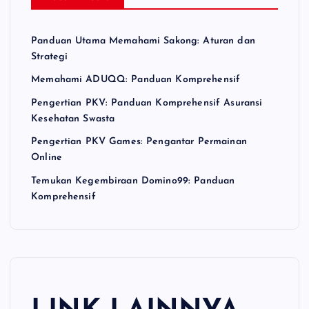
Panduan Utama Memahami Sakong: Aturan dan
Strategi
Memahami ADUQQ: Panduan Komprehensif
Pengertian PKV: Panduan Komprehensif Asuransi
Kesehatan Swasta
Pengertian PKV Games: Pengantar Permainan
Online
Temukan Kegembiraan Domino99: Panduan
Komprehensif