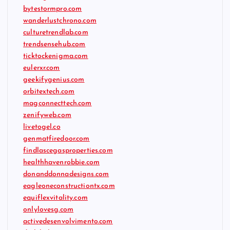
bytestormpro.com
wanderlustchrono.com
culturetrendlab.com
trendsensehub.com
ticktockenigma.com
eulerxr.com
geekifygenius.com
orbitextech.com
magconnecttech.com
zenifyweb.com
livetogel.co
genmatfiredoor.com
findlascegasproperties.com
healthhavenrobbie.com
donanddonnadesigns.com
eagleoneconstructiontx.com
equiflexvitality.com
onlylovesg.com
activedesenvolvimento.com