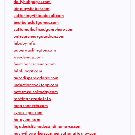
dailyhubpages.com
idnplaysbobet.com
sattakingvikidadacall.com
bestbolaslotgames.com
sattamatkafixedgamehere.com
entrepreneurguardian.com
hibaby.info
paperwashington.com
weedemup.com
bestchancecasino.com
bilalliaqat.com
autodispensadores.com
inductioncooktopp.com
newsmedicaltoday.com
roofingnevada.info
magconnectx.com
synexispro.com
holayomi.com
ligadeciclismodecundinamarca.com
nashvilleworkerscompensationattorney.com