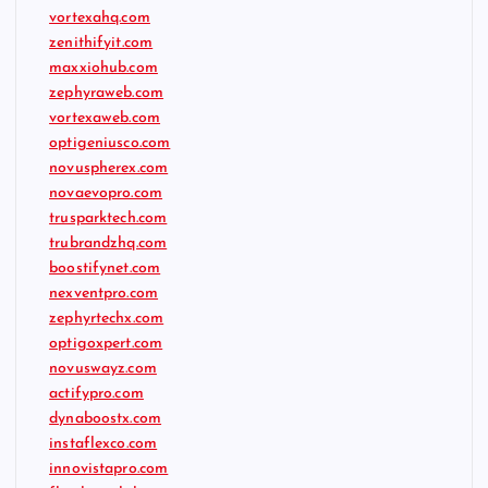
vortexahq.com
zenithifyit.com
maxxiohub.com
zephyraweb.com
vortexaweb.com
optigeniusco.com
novuspherex.com
novaevopro.com
trusparktech.com
trubrandzhq.com
boostifynet.com
nexventpro.com
zephyrtechx.com
optigoxpert.com
novuswayz.com
actifypro.com
dynaboostx.com
instaflexco.com
innovistapro.com