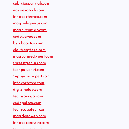
cubixiosparklab.com
novaevotech.com
innovextechco.com
maglinkgenius.com
magcircuitlab.com
codewavex.com
byteboostco.com
elektrabyteco.com
magconnectxpert.com
truzestgenius.com
techpulsenet.com
zephyrtechxpert.com
infovortexco.com
digizinelab.com
techwavego.com
codepulsex.com
techscopetech.com
magdynoweb.com
innovexaroweb.com