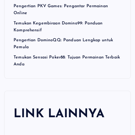
Pengertian PKV Games: Pengantar Permainan
Online
Temukan Kegembiraan Domino99: Panduan
Komprehensif
Pengertian DominoQQ: Panduan Lengkap untuk
Pemula
Temukan Sensasi Poker88: Tujuan Permainan Terbaik
Anda
LINK LAINNYA