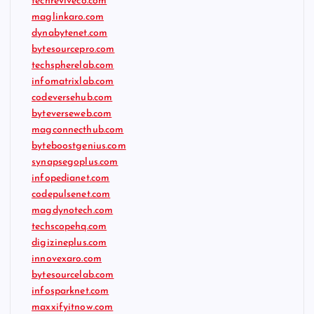
techreviveco.com
maglinkaro.com
dynabytenet.com
bytesourcepro.com
techspherelab.com
infomatrixlab.com
codeversehub.com
byteverseweb.com
magconnecthub.com
byteboostgenius.com
synapsegoplus.com
infopedianet.com
codepulsenet.com
magdynotech.com
techscopehq.com
digizineplus.com
innovexaro.com
bytesourcelab.com
infosparknet.com
maxxifyitnow.com