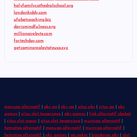
holyfamilycathedralschool.org
londonkiddy.com
ufabetcoaching.biz
davismindfulness.org
millionairebyte.com
fortechday.com
getcaminorealestateusa.xyz
menuqq alternatif
|
pkv qq
|
pkv qq
|
situs pkv
|
situs qq
|
pkv
games
|
situs slot terpercaya
|
pkv games
|
link alternatif sbobet
|
situs slot gacor
|
situs slot terpercaya
|
murniqq alternatif
|
hematqq alternatif
|
menuqq alternatif
|
murniqq alternatif
|
hematqq alternatif
|
pkv games
|
qq poker
|
bandarqq pkv
|
slot