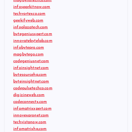
magdynotechco.com
infosparkitnow.com
techvortexco.com
geekifyweb.com
infoplazatech.com
bytegeniusxpert.com
innovatebytelab.com
infobytepro.com
magbytego.com
codegeniusnet.com
infoinsightnet.com
bytesourcehq.com
byteinsightnet.com
codepulsetechco.com
digizineweb.com
codeconnectx.com
infomatrixxpert.com
innovexaronet.com
techvistanow.com
infomatrixhq.com