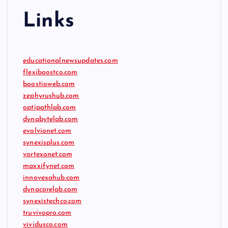
Links
educationalnewsupdates.com
flexiboostco.com
boostioweb.com
zephyrushub.com
optipathlab.com
dynabytelab.com
evolvionet.com
synexisplus.com
vortexonet.com
maxxifynet.com
innovexahub.com
dynacorelab.com
synexistechco.com
truvivopro.com
vividusco.com