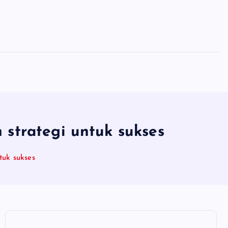
k pengalaman bermain yang sukses.
 strategi untuk sukses
tuk sukses