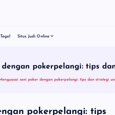
 yang gampang menang. Dapatkan tips dan rekomendasi untu
Togel
Situs Judi Online
dengan pokerpelangi: tips dan
Menguasai seni poker dengan pokerpelangi: tips dan strategi un
ngan pokerpelangi: tips