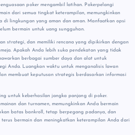
a, penguasaan poker mengambil latihan. Pokerpelangi
ain dari semua tingkat keterampilan, memungkinkan
da di lingkungan yang aman dan aman. Manfaatkan opsi
belum bermain untuk uang sungguhan.
an strategi, dan memiliki rencana yang dipikirkan dengan
 meja. Apakah Anda lebih suka pendekatan yang tidak
enawarkan berbagai sumber daya dan alat untuk
i Anda. Luangkan waktu untuk menganalisis lawan
an membuat keputusan strategis berdasarkan informasi
ing untuk keberhasilan jangka panjang di poker.
ermainan dan turnamen, memungkinkan Anda bermain
pkan batas bankroll, tetap berpegang padanya, dan
 terus bermain dan meningkatkan keterampilan Anda dari