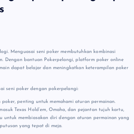
s
kologi. Menguasai seni poker membutuhkan kombinasi
nan. Dengan bantuan Pokerpelangi, platform poker online
ain dapat belajar dan meningkatkan keterampilan poker
ai seni poker dengan pokerpelangi:
in poker, penting untuk memahami aturan permainan.
masuk Texas Hold’em, Omaha, dan pejantan tujuh kartu,
tu untuk membiasakan diri dengan aturan permainan yang
utusan yang tepat di meja.