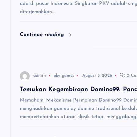
g
ada di pasar Indonesia. Singkatan PKV adalah sing
diterjemahkan…
a
Continue reading
t
i
o
admin
pkv games
August 5, 2026
0 Co
n
Temukan Kegembiraan Domino99: Pan
Memahami Mekanisme Permainan Domino99 Domin
menghadirkan gameplay domino tradisional ke dala
mempertahankan aturan klasik tetapi menggabung