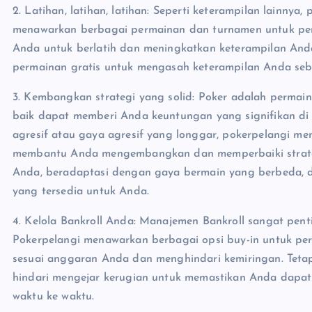
2. Latihan, latihan, latihan: Seperti keterampilan lainny
menawarkan berbagai permainan dan turnamen untuk pem
Anda untuk berlatih dan meningkatkan keterampilan An
permainan gratis untuk mengasah keterampilan Anda se
3. Kembangkan strategi yang solid: Poker adalah permain
baik dapat memberi Anda keuntungan yang signifikan di
agresif atau gaya agresif yang longgar, pokerpelangi m
membantu Anda mengembangkan dan memperbaiki strateg
Anda, beradaptasi dengan gaya bermain yang berbeda, d
yang tersedia untuk Anda.
4. Kelola Bankroll Anda: Manajemen Bankroll sangat pent
Pokerpelangi menawarkan berbagai opsi buy-in untuk p
sesuai anggaran Anda dan menghindari kemiringan. Teta
hindari mengejar kerugian untuk memastikan Anda dapat
waktu ke waktu.