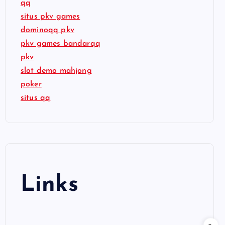
qq
situs pkv games
dominoqq pkv
pkv games bandarqq
pkv
slot demo mahjong
poker
situs qq
Links