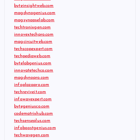
byteinsightweb.com
magdynogenius.com
magsynapselab.com
techtronixgen.com
innovextechpro.com
magcircuitweb.com
techscopexpert.com
techpediaweb.com
bytelabgenius.com
innovatetechco.com
magdynopro.com
infoplazapro.com
techreviveit.com
infowavexpert.com
bytegeniusco.com
codematrixhub.com
techsenseplus.com
infoboostgenius.com
techwavegen.com