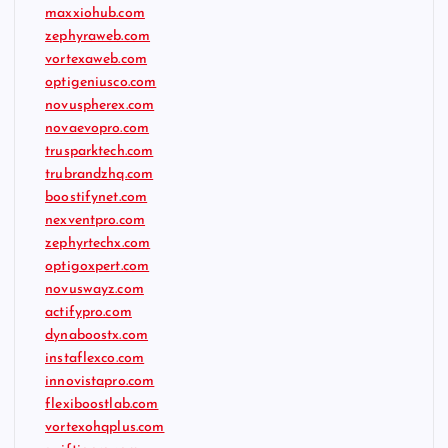
maxxiohub.com
zephyraweb.com
vortexaweb.com
optigeniusco.com
novuspherex.com
novaevopro.com
trusparktech.com
trubrandzhq.com
boostifynet.com
nexventpro.com
zephyrtechx.com
optigoxpert.com
novuswayz.com
actifypro.com
dynaboostx.com
instaflexco.com
innovistapro.com
flexiboostlab.com
vortexohqplus.com