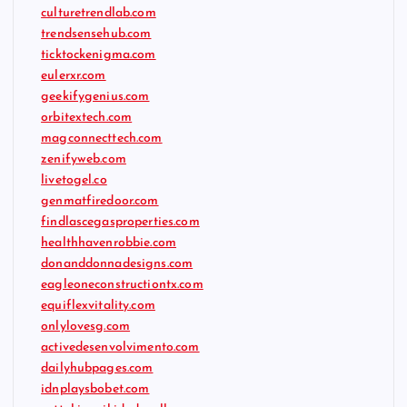
culturetrendlab.com
trendsensehub.com
ticktockenigma.com
eulerxr.com
geekifygenius.com
orbitextech.com
magconnecttech.com
zenifyweb.com
livetogel.co
genmatfiredoor.com
findlascegasproperties.com
healthhavenrobbie.com
donanddonnadesigns.com
eagleoneconstructiontx.com
equiflexvitality.com
onlylovesg.com
activedesenvolvimento.com
dailyhubpages.com
idnplaysbobet.com