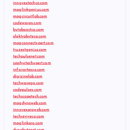
innovextechco.com
maglinkgenius.com
magcircuitlab.com
codewavex.com
byteboostco.com
elektrabyteco.com
magconnectxpert.com
truzestgenius.com
techpulsenet.com
zephyrtechxpert.com
infovortexco.com
digizinelab.com
techwavego.com
codepulsex.com
techscopetech.com
magdynoweb.com
innovexaroweb.com
techreviveco.com
maglinkaro.com
dynabytenet.com