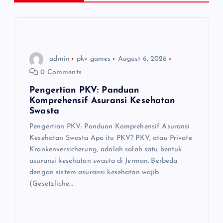
i
g
admin
pkv games
August 6, 2026
a
0 Comments
t
Pengertian PKV: Panduan
Komprehensif Asuransi Kesehatan
Swasta
i
Pengertian PKV: Panduan Komprehensif Asuransi
Kesehatan Swasta Apa itu PKV? PKV, atau Private
o
Krankenversicherung, adalah salah satu bentuk
asuransi kesehatan swasta di Jerman. Berbeda
n
dengan sistem asuransi kesehatan wajib
(Gesetzliche…