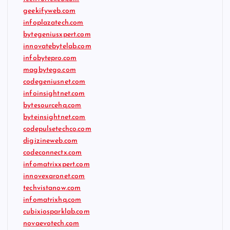
geekifyweb.com
infoplazatech.com
bytegeniusxpert.com
innovatebytelab.com
infobytepro.com
magbytego.com
codegeniusnet.com
infoinsightnet.com
bytesourcehq.com
byteinsightnet.com
codepulsetechco.com
digizineweb.com
codeconnectx.com
infomatrixxpert.com
innovexaronet.com
techvistanow.com
infomatrixhq.com
cubixiosparklab.com
novaevotech.com