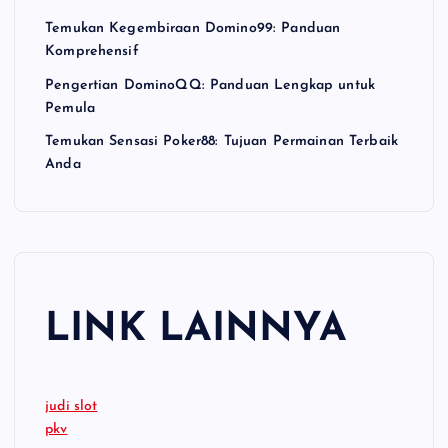
Temukan Kegembiraan Domino99: Panduan
Komprehensif
Pengertian DominoQQ: Panduan Lengkap untuk
Pemula
Temukan Sensasi Poker88: Tujuan Permainan Terbaik
Anda
LINK LAINNYA
judi slot
pkv