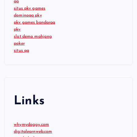
qq
situs pkv games
dominoqq pkv
pkv games bandarqq
pkv
slot demo mahjong
poker
situs qq
Links
whymydoggy.com
digitalearnweb.com