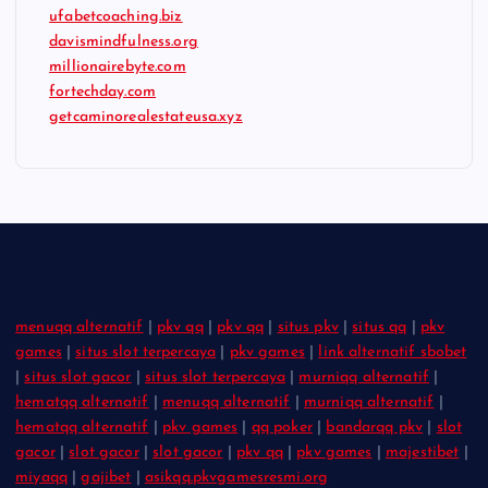
ufabetcoaching.biz
davismindfulness.org
millionairebyte.com
fortechday.com
getcaminorealestateusa.xyz
menuqq alternatif
|
pkv qq
|
pkv qq
|
situs pkv
|
situs qq
|
pkv
games
|
situs slot terpercaya
|
pkv games
|
link alternatif sbobet
|
situs slot gacor
|
situs slot terpercaya
|
murniqq alternatif
|
hematqq alternatif
|
menuqq alternatif
|
murniqq alternatif
|
hematqq alternatif
|
pkv games
|
qq poker
|
bandarqq pkv
|
slot
gacor
|
slot gacor
|
slot gacor
|
pkv qq
|
pkv games
|
majestibet
|
miyaqq
|
gajibet
|
asikqq.pkvgamesresmi.org