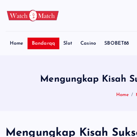
S
k
i
Ikuti panduan ini untuk bergabung di situs judi online
p
t
Home
Bandarqq
Slot
Casino
SBOBET88
o
c
o
n
Mengungkap Kisah Su
t
e
n
Home
t
Mengungkap Kisah Suks