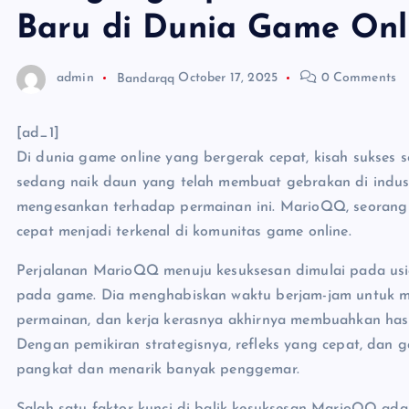
Baru di Dunia Game Onl
admin
Bandarqq
October 17, 2025
0 Comments
[ad_1]
Di dunia game online yang bergerak cepat, kisah sukses s
sedang naik daun yang telah membuat gebrakan di indust
mengesankan terhadap permainan ini. MarioQQ, seorang 
cepat menjadi terkenal di komunitas game online.
Perjalanan MarioQQ menuju kesuksesan dimulai pada usi
pada game. Dia menghabiskan waktu berjam-jam untuk 
permainan, dan kerja kerasnya akhirnya membuahkan hasil
Dengan pemikiran strategisnya, refleks yang cepat, dan
pangkat dan menarik banyak penggemar.
Salah satu faktor kunci di balik kesuksesan MarioQQ ad