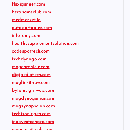
flexigennet.com
heronameclub.com
medmarket.io
outdoortablez.com
infotomy.com
healthysupplementsolution.com
codespottech.com
techdynogo.com
magchronicle.com
digipediatech.com
maglinkitnow.com
byteinsightweb.com
magdynogenius.com
magsynapselab.com
techtronixgen.com
innovextechpro.com
magcircuitweb.com