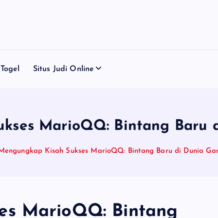
 yang gampang menang. Dapatkan tips dan rekomendasi untu
Togel
Situs Judi Online
kses MarioQQ: Bintang Baru 
Mengungkap Kisah Sukses MarioQQ: Bintang Baru di Dunia Ga
es MarioQQ: Bintang