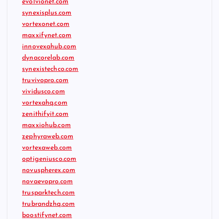
evolvionet.com
synexisplus.com
vortexonet.com
maxxifynet.com
innovexahub.com
dynacorelab.com
synexistechco.com
truvivopro.com
vividusco.com
vortexahq.com
zenithifyit.com
maxxiohub.com
zephyraweb.com
vortexaweb.com
optigeniusco.com
novuspherex.com
novaevopro.com
trusparktech.com
trubrandzhq.com
boostifynet.com