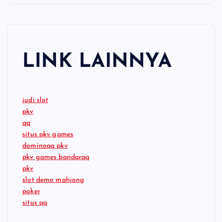
LINK LAINNYA
judi slot
pkv
qq
situs pkv games
dominoqq pkv
pkv games bandarqq
pkv
slot demo mahjong
poker
situs qq