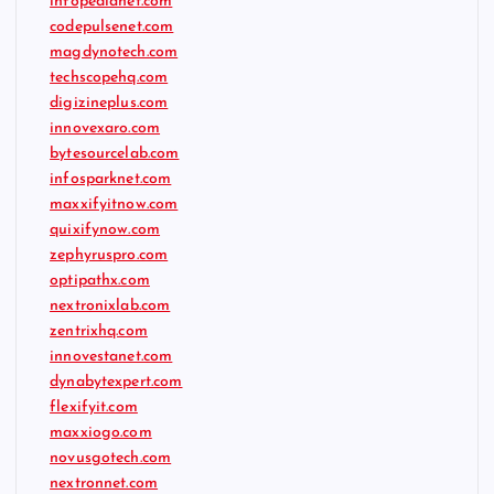
infopedianet.com
codepulsenet.com
magdynotech.com
techscopehq.com
digizineplus.com
innovexaro.com
bytesourcelab.com
infosparknet.com
maxxifyitnow.com
quixifynow.com
zephyruspro.com
optipathx.com
nextronixlab.com
zentrixhq.com
innovestanet.com
dynabytexpert.com
flexifyit.com
maxxiogo.com
novusgotech.com
nextronnet.com