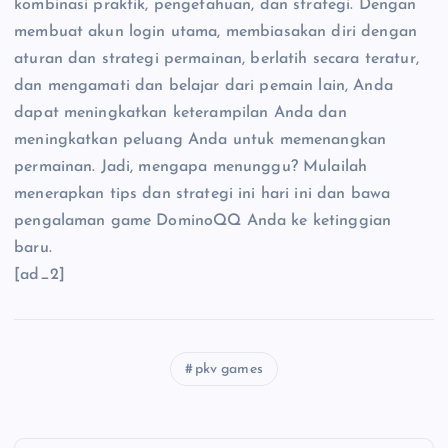
kombinasi praktik, pengetahuan, dan strategi. Dengan
membuat akun login utama, membiasakan diri dengan
aturan dan strategi permainan, berlatih secara teratur,
dan mengamati dan belajar dari pemain lain, Anda
dapat meningkatkan keterampilan Anda dan
meningkatkan peluang Anda untuk memenangkan
permainan. Jadi, mengapa menunggu? Mulailah
menerapkan tips dan strategi ini hari ini dan bawa
pengalaman game DominoQQ Anda ke ketinggian
baru.
[ad_2]
pkv games