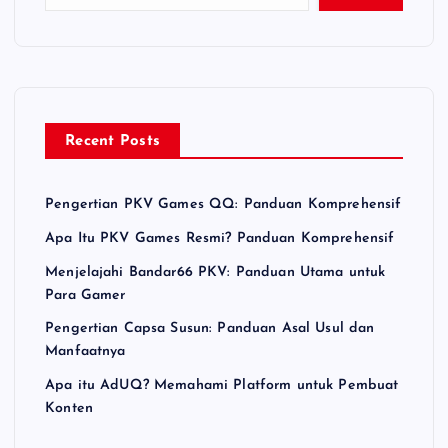
Recent Posts
Pengertian PKV Games QQ: Panduan Komprehensif
Apa Itu PKV Games Resmi? Panduan Komprehensif
Menjelajahi Bandar66 PKV: Panduan Utama untuk
Para Gamer
Pengertian Capsa Susun: Panduan Asal Usul dan
Manfaatnya
Apa itu AdUQ? Memahami Platform untuk Pembuat
Konten