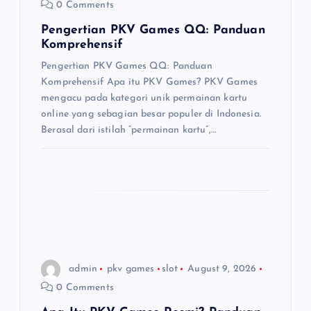
a
0 Comments
t
Pengertian PKV Games QQ: Panduan
Komprehensif
i
Pengertian PKV Games QQ: Panduan
Komprehensif Apa itu PKV Games? PKV Games
o
mengacu pada kategori unik permainan kartu
online yang sebagian besar populer di Indonesia.
Berasal dari istilah “permainan kartu”,…
n
admin
pkv games
slot
August 9, 2026
0 Comments