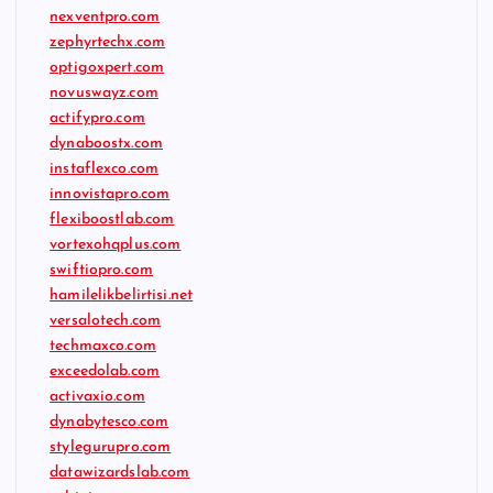
nexventpro.com
zephyrtechx.com
optigoxpert.com
novuswayz.com
actifypro.com
dynaboostx.com
instaflexco.com
innovistapro.com
flexiboostlab.com
vortexohqplus.com
swiftiopro.com
hamilelikbelirtisi.net
versalotech.com
techmaxco.com
exceedolab.com
activaxio.com
dynabytesco.com
stylegurupro.com
datawizardslab.com