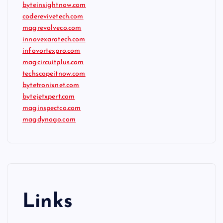
byteinsightnow.com
coderevivetech.com
magrevolveco.com
innovexarotech.com
infovortexpro.com
magcircuitplus.com
techscopeitnow.com
bytetronixnet.com
bytejetxpert.com
maginspectco.com
magdynogo.com
Links