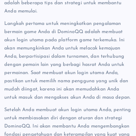
adalah beberapa tips dan strategi untuk membantu
Anda memulai.
Langkah pertama untuk meningkatkan pengalaman
bermain game Anda di DominoQQ adalah membuat
akun login utama pada platform game terkemuka. Ini
akan memungkinkan Anda untuk melacak kemajuan
Anda, berpartisipasi dalam turnamen, dan terhubung
dengan pemain lain yang berbagi hasrat Anda untuk
permainan. Saat membuat akun login utama Anda,
pastikan untuk memilih nama pengguna yang unik dan
mudah diingat, karena ini akan memudahkan Anda
untuk masuk dan mengakses akun Anda di masa depan.
Setelah Anda membuat akun login utama Anda, penting
untuk membiasakan diri dengan aturan dan strategi
DominoQQ. Ini akan membantu Anda mengembangkan
fondasi pengetahuan dan keterampilan yang kuat yang