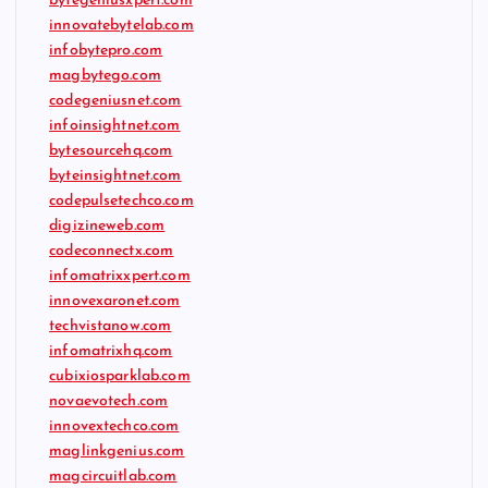
bytegeniusxpert.com
innovatebytelab.com
infobytepro.com
magbytego.com
codegeniusnet.com
infoinsightnet.com
bytesourcehq.com
byteinsightnet.com
codepulsetechco.com
digizineweb.com
codeconnectx.com
infomatrixxpert.com
innovexaronet.com
techvistanow.com
infomatrixhq.com
cubixiosparklab.com
novaevotech.com
innovextechco.com
maglinkgenius.com
magcircuitlab.com