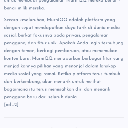
untuk membuat pengalaman MurniQQ mereka benar -
benar milik mereka.
Secara keseluruhan, MurniQQ adalah platform yang
dengan cepat mendapatkan daya tarik di dunia media
sosial, berkat fokusnya pada privasi, pengalaman
pengguna, dan fitur unik. Apakah Anda ingin terhubung
dengan teman, berbagi pembaruan, atau menemukan
konten baru, MurniQQ menawarkan berbagai fitur yang
menjadikannya pilihan yang menonjol dalam lanskap
media sosial yang ramai. Ketika platform terus tumbuh
dan berkembang, akan menarik untuk melihat
bagaimana itu terus memisahkan diri dan menarik
pengguna baru dari seluruh dunia.
[ad_2]