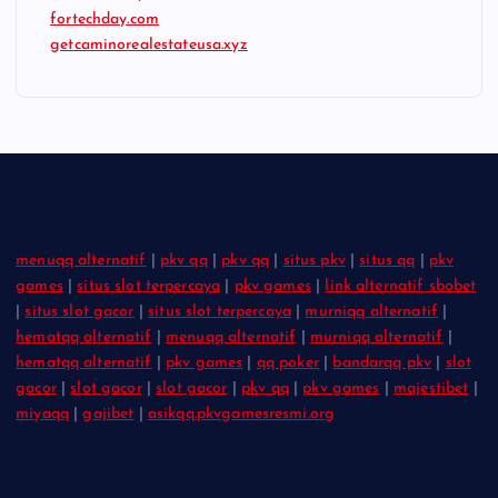
fortechday.com
getcaminorealestateusa.xyz
menuqq alternatif
|
pkv qq
|
pkv qq
|
situs pkv
|
situs qq
|
pkv
games
|
situs slot terpercaya
|
pkv games
|
link alternatif sbobet
|
situs slot gacor
|
situs slot terpercaya
|
murniqq alternatif
|
hematqq alternatif
|
menuqq alternatif
|
murniqq alternatif
|
hematqq alternatif
|
pkv games
|
qq poker
|
bandarqq pkv
|
slot
gacor
|
slot gacor
|
slot gacor
|
pkv qq
|
pkv games
|
majestibet
|
miyaqq
|
gajibet
|
asikqq.pkvgamesresmi.org