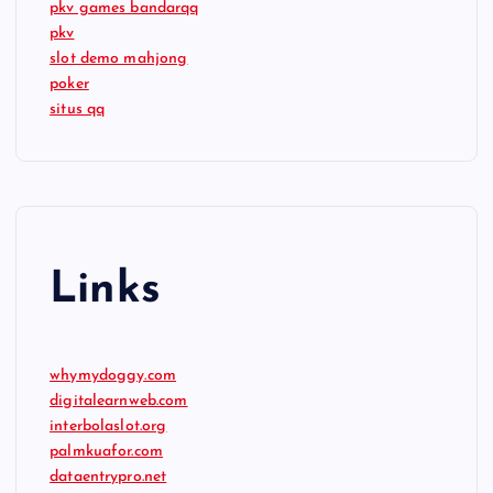
pkv games bandarqq
pkv
slot demo mahjong
poker
situs qq
Links
whymydoggy.com
digitalearnweb.com
interbolaslot.org
palmkuafor.com
dataentrypro.net