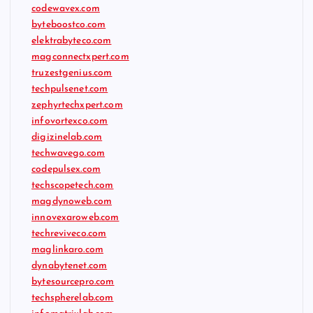
codewavex.com
byteboostco.com
elektrabyteco.com
magconnectxpert.com
truzestgenius.com
techpulsenet.com
zephyrtechxpert.com
infovortexco.com
digizinelab.com
techwavego.com
codepulsex.com
techscopetech.com
magdynoweb.com
innovexaroweb.com
techreviveco.com
maglinkaro.com
dynabytenet.com
bytesourcepro.com
techspherelab.com