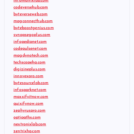
infomatrixlab.com
codeversehub.com
byteverseweb.com
magconnecthub.com
byteboostgenius.com
synapsegoplus.com
infopedianet.com
codepulsenet.com
magdynotech.com
techscopehq.com
digizineplus.com
innovexaro.com
bytesourcelab.com
infosparknet.com
maxxifyitnow.com
quixifynow.com
zephyruspro.com
optipathx.com
nextronixlab.com
zentrixhq.com