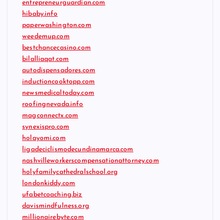
entrepreneurguardian.com
hibaby.info
paperwashington.com
weedemup.com
bestchancecasino.com
bilalliaqat.com
autodispensadores.com
inductioncooktopp.com
newsmedicaltoday.com
roofingnevada.info
magconnectx.com
synexispro.com
holayomi.com
ligadeciclismodecundinamarca.com
nashvilleworkerscompensationattorney.com
holyfamilycathedralschool.org
londonkiddy.com
ufabetcoaching.biz
davismindfulness.org
millionairebyte.com