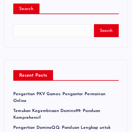
Search
Search
Recent Posts
Pengertian PKV Games: Pengantar Permainan
Online
Temukan Kegembiraan Domino99: Panduan
Komprehensif
Pengertian DominoQQ: Panduan Lengkap untuk