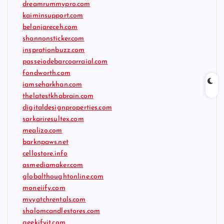
dreamrummypro.com
kaiminsupport.com
belanjareceh.com
shannonsticker.com
insprationbuzz.com
passeiodebarcoarraial.com
fondworth.com
iamseharkhan.com
thelatestkhabrain.com
digitaldesignproperties.com
sarkariresultex.com
mealizo.com
barknpaws.net
cellostore.info
asmediamaker.com
globalthoughtonline.com
moneiify.com
myyatchrentals.com
shalomcandlestores.com
geekifyit.com