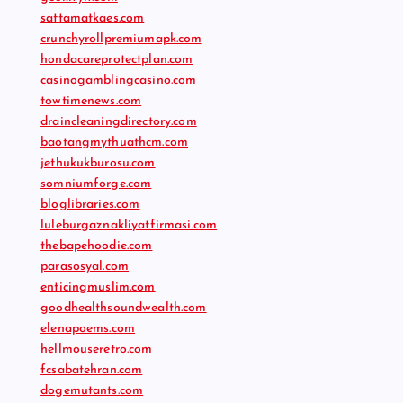
sattamatkaes.com
crunchyrollpremiumapk.com
hondacareprotectplan.com
casinogamblingcasino.com
towtimenews.com
draincleaningdirectory.com
baotangmythuathcm.com
jethukukburosu.com
somniumforge.com
bloglibraries.com
luleburgaznakliyatfirmasi.com
thebapehoodie.com
parasosyal.com
enticingmuslim.com
goodhealthsoundwealth.com
elenapoems.com
hellmouseretro.com
fcsabatehran.com
dogemutants.com