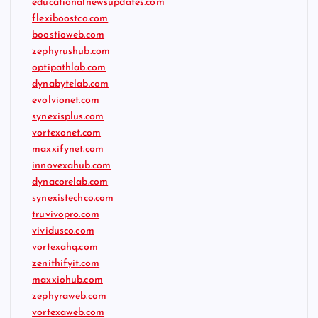
educationalnewsupdates.com
flexiboostco.com
boostioweb.com
zephyrushub.com
optipathlab.com
dynabytelab.com
evolvionet.com
synexisplus.com
vortexonet.com
maxxifynet.com
innovexahub.com
dynacorelab.com
synexistechco.com
truvivopro.com
vividusco.com
vortexahq.com
zenithifyit.com
maxxiohub.com
zephyraweb.com
vortexaweb.com