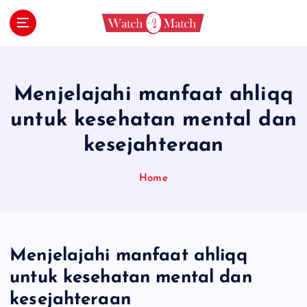
S
k
i
Ikuti panduan ini untuk bergabung di situs judi
online yang gampang menang. Dapatkan tips dan
p
rekomendasi untuk pengalaman bermain yang
t
sukses.
o
Menjelajahi manfaat ahliqq
c
untuk kesehatan mental dan
o
n
kesejahteraan
t
e
Home
n
t
Menjelajahi manfaat ahliqq
untuk kesehatan mental dan
kesejahteraan