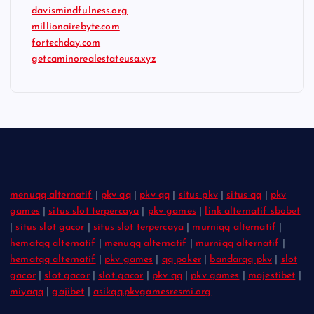
davismindfulness.org
millionairebyte.com
fortechday.com
getcaminorealestateusa.xyz
menuqq alternatif
|
pkv qq
|
pkv qq
|
situs pkv
|
situs qq
|
pkv
games
|
situs slot terpercaya
|
pkv games
|
link alternatif sbobet
|
situs slot gacor
|
situs slot terpercaya
|
murniqq alternatif
|
hematqq alternatif
|
menuqq alternatif
|
murniqq alternatif
|
hematqq alternatif
|
pkv games
|
qq poker
|
bandarqq pkv
|
slot
gacor
|
slot gacor
|
slot gacor
|
pkv qq
|
pkv games
|
majestibet
|
miyaqq
|
gajibet
|
asikqq.pkvgamesresmi.org