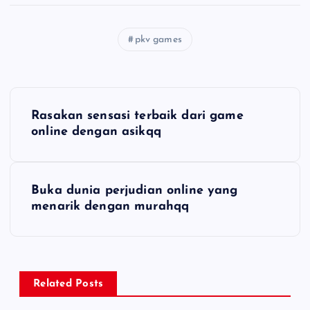
pkv games
P
Rasakan sensasi terbaik dari game
o
online dengan asikqq
s
Buka dunia perjudian online yang
t
menarik dengan murahqq
n
a
Related Posts
v