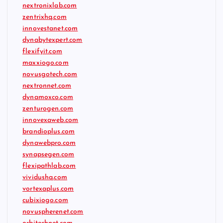
nextronixlab.com
zentrixhq.com
innovestanet.com
dynabytexpert.com
flexifyit.com
maxxiogo.com
novusgotech.com
nextronnet.com
dynamoxco.com
zenturogen.com
innovexaweb.com
brandioplus.com
dynawebpro.com
synapsegen.com
flexipathlab.com
vividushq.com
vortexaplus.com
cubixiogo.com
novuspherenet.com