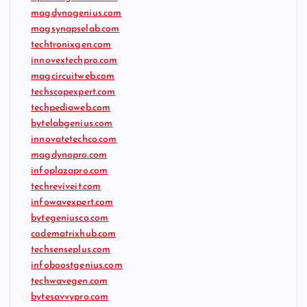
magdynogenius.com
magsynapselab.com
techtronixgen.com
innovextechpro.com
magcircuitweb.com
techscopexpert.com
techpediaweb.com
bytelabgenius.com
innovatetechco.com
magdynopro.com
infoplazapro.com
techreviveit.com
infowavexpert.com
bytegeniusco.com
codematrixhub.com
techsenseplus.com
infoboostgenius.com
techwavegen.com
bytesavvypro.com