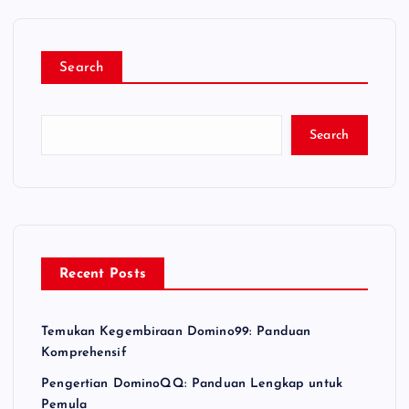
Search
Search
Recent Posts
Temukan Kegembiraan Domino99: Panduan
Komprehensif
Pengertian DominoQQ: Panduan Lengkap untuk
Pemula