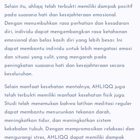
Selain itu, ahliqq telah terbukti memiliki dampak positif
pada suasana hati dan kesejahteraan emosional.
Dengan menumbuhkan rasa perhatian dan kesadaran
diri, individu dapat mengembangkan rasa ketahanan
emosional dan belas kasih diri yang lebih besar. Ini
dapat membantu individu untuk lebih mengatasi emosi
dan situasi yang sulit, yang mengarah pada
peningkatan suasana hati dan kesejahteraan secara
keseluruhan.
Selain manfaat kesehatan mentalnya, AHLIQQ juga
telah terbukti memiliki manfaat kesehatan fisik juga.
Studi telah menemukan bahwa latihan meditasi reguler
dapat membantu menurunkan tekanan darah,
meningkatkan tidur, dan meningkatkan sistem
kekebalan tubuh. Dengan mempromosikan relaksasi dan
mengurangi stres, AHLIQQ dapat memiliki dampak