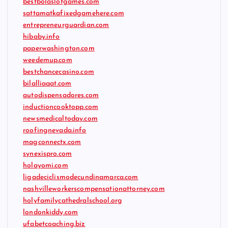
bestbolaslotgames.com
sattamatkafixedgamehere.com
entrepreneurguardian.com
hibaby.info
paperwashington.com
weedemup.com
bestchancecasino.com
bilalliaqat.com
autodispensadores.com
inductioncooktopp.com
newsmedicaltoday.com
roofingnevada.info
magconnectx.com
synexispro.com
holayomi.com
ligadeciclismodecundinamarca.com
nashvilleworkerscompensationattorney.com
holyfamilycathedralschool.org
londonkiddy.com
ufabetcoaching.biz