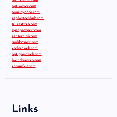
orbitechnet.com
optiwavex.com
omnidynoco.com
zephyrtechhub.com
truzestweb.com
synapsexpert.com
zentarolab.com
quikbiznow.com
xceleroweb.com
optigogoweb.com
brandaroweb.com
zoomifyit.com
Links