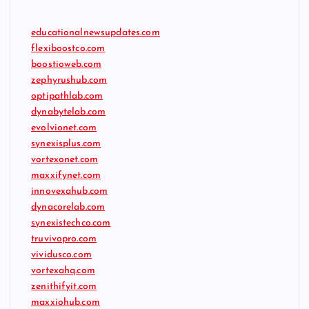
educationalnewsupdates.com
flexiboostco.com
boostioweb.com
zephyrushub.com
optipathlab.com
dynabytelab.com
evolvionet.com
synexisplus.com
vortexonet.com
maxxifynet.com
innovexahub.com
dynacorelab.com
synexistechco.com
truvivopro.com
vividusco.com
vortexahq.com
zenithifyit.com
maxxiohub.com