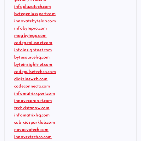
infoplazatech.com
bytegeniusxpert.com
innovatebytelab.com
infobytepro.com
magbytego.com
codegeniusnet.com
infoinsightnet.com
bytesourcehq.com
byteinsightnet.com
codepulsetechco.com
digizineweb.com
codeconnectx.com
infomatrixxpert.com
innovexaronet.com
techvistanow.com
infomatrixhq.com
cubixiosparklab.com
novaevotech.com
innovextechco.com