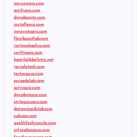
novuswayz.com
actifypro.com
dynaboostx.com
instaflexco.com
innovistapro.com
flexiboostlab.com
vortexohqplus.com
swiftiopro.com
hamilelikbelirtisi.net
versalotech.com
techmaxco.com
exceedolab.com
activaxio.com
dynabytesco.com
stylegurupro.com
datawizardslab.com
cubiqio.com
geeklifechronicle.com
infospherepro.com