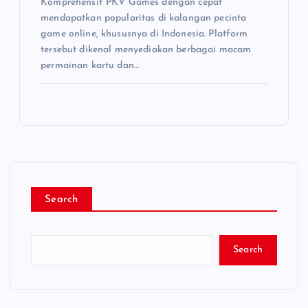
Komprehensif PKV Games dengan cepat
mendapatkan popularitas di kalangan pecinta
game online, khususnya di Indonesia. Platform
tersebut dikenal menyediakan berbagai macam
permainan kartu dan…
Search
Search