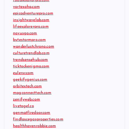
foodiesavorpro.com
vortexohq.com
epicadventurepro.com
insightwavelab.com
lifeexplorerpro.com
novusgo.com
bytestormpro.com
wanderlustchrono.com
culturetrendlab.com
trendsensehub.com
ticktockenigma.com
eulerxr.com
geekifygenius.com
orbitextech.com
magconnecttech.com
zenifyweb.com
livetogel.co
genmatfiredoor.com
findlascegasproperties.com
healthhavenrobbie.com