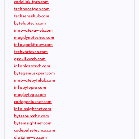
codelinkitpro.com
techboostgen.com
techsensehub.com
bytelabtech.com
innovatexaweb.com
magdynotechco.com
infosparkitnow.com
techvortexco.com
geekifyweb.com
infoplazatech.com
bytegeniusxpert.com
innovatebytelab.com
infobytepro.com
magbytego.com
codegeniusnet.com
infoinsightnet.com
bytesourcehq.com
byteinsightnet.com
codepulsetechco.com
digizineweb.com