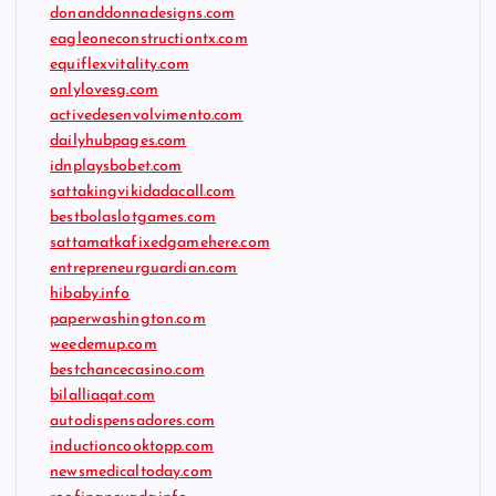
donanddonnadesigns.com
eagleoneconstructiontx.com
equiflexvitality.com
onlylovesg.com
activedesenvolvimento.com
dailyhubpages.com
idnplaysbobet.com
sattakingvikidadacall.com
bestbolaslotgames.com
sattamatkafixedgamehere.com
entrepreneurguardian.com
hibaby.info
paperwashington.com
weedemup.com
bestchancecasino.com
bilalliaqat.com
autodispensadores.com
inductioncooktopp.com
newsmedicaltoday.com