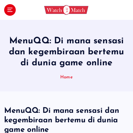
S
k
i
Ikuti panduan ini untuk bergabung di situs judi
online yang gampang menang. Dapatkan tips dan
p
rekomendasi untuk pengalaman bermain yang
t
sukses.
o
MenuQQ: Di mana sensasi
c
dan kegembiraan bertemu
o
n
di dunia game online
t
e
Home
n
t
MenuQQ: Di mana sensasi dan
kegembiraan bertemu di dunia
game online