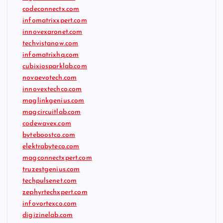
codeconnectx.com
infomatrixxpert.com
innovexaronet.com
techvistanow.com
infomatrixhq.com
cubixiosparklab.com
novaevotech.com
innovextechco.com
maglinkgenius.com
magcircuitlab.com
codewavex.com
byteboostco.com
elektrabyteco.com
magconnectxpert.com
truzestgenius.com
techpulsenet.com
zephyrtechxpert.com
infovortexco.com
digizinelab.com