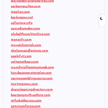
digitaldesignproperties.com
sarkariresultex.com
mealizo.com
barknpaws.net
cellostore.info
asmediamaker.com
globalthoughtonline.com
moneiify.com
myyatchrentals.com
shalomcandlestores.com
geekifyit.com
sattamatkaes.com
crunchyrollpremiumapk.com
hondacareprotectplan.com
casinogamblingcasino.com
towtimenews.com
draincleaningdirectory.com
baotangmythuathcm.com
jethukukburosu.com
somniumforge.com