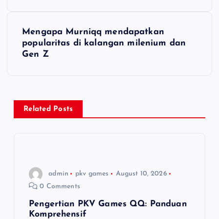
t
Mengapa Murniqq mendapatkan
n
popularitas di kalangan milenium dan
Gen Z
a
v
i
Related Posts
g
a
admin
pkv games
August 10, 2026
t
0 Comments
Pengertian PKV Games QQ: Panduan
i
Komprehensif