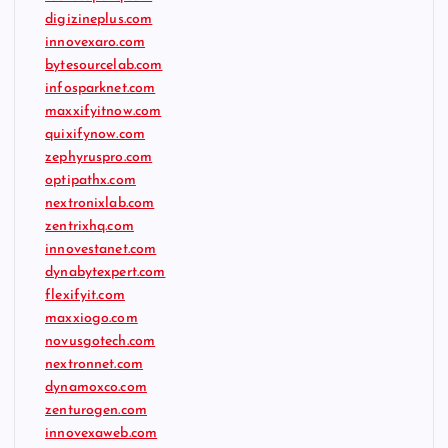
digizineplus.com
innovexaro.com
bytesourcelab.com
infosparknet.com
maxxifyitnow.com
quixifynow.com
zephyruspro.com
optipathx.com
nextronixlab.com
zentrixhq.com
innovestanet.com
dynabytexpert.com
flexifyit.com
maxxiogo.com
novusgotech.com
nextronnet.com
dynamoxco.com
zenturogen.com
innovexaweb.com