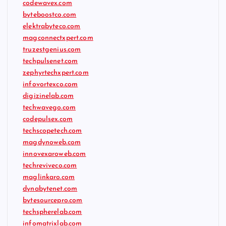
codewavex.com
byteboostco.com
elektrabyteco.com
magconnectxpert.com
truzestgenius.com
techpulsenet.com
zephyrtechxpert.com
infovortexco.com
digizinelab.com
techwavego.com
codepulsex.com
techscopetech.com
magdynoweb.com
innovexaroweb.com
techreviveco.com
maglinkaro.com
dynabytenet.com
bytesourcepro.com
techspherelab.com
infomatrixlab.com