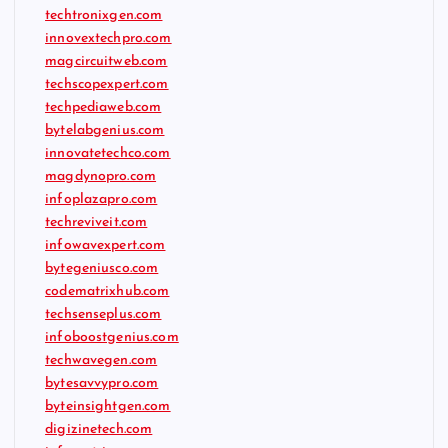
techtronixgen.com
innovextechpro.com
magcircuitweb.com
techscopexpert.com
techpediaweb.com
bytelabgenius.com
innovatetechco.com
magdynopro.com
infoplazapro.com
techreviveit.com
infowavexpert.com
bytegeniusco.com
codematrixhub.com
techsenseplus.com
infoboostgenius.com
techwavegen.com
bytesavvypro.com
byteinsightgen.com
digizinetech.com