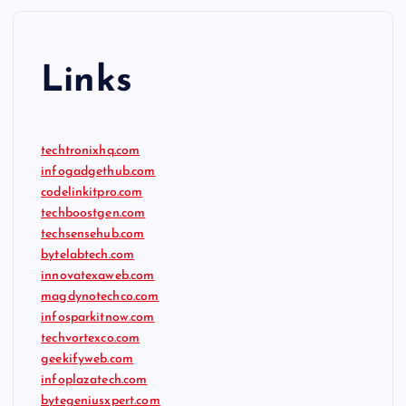
Links
techtronixhq.com
infogadgethub.com
codelinkitpro.com
techboostgen.com
techsensehub.com
bytelabtech.com
innovatexaweb.com
magdynotechco.com
infosparkitnow.com
techvortexco.com
geekifyweb.com
infoplazatech.com
bytegeniusxpert.com