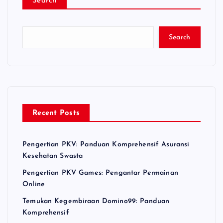
Search
Search
Recent Posts
Pengertian PKV: Panduan Komprehensif Asuransi
Kesehatan Swasta
Pengertian PKV Games: Pengantar Permainan
Online
Temukan Kegembiraan Domino99: Panduan
Komprehensif