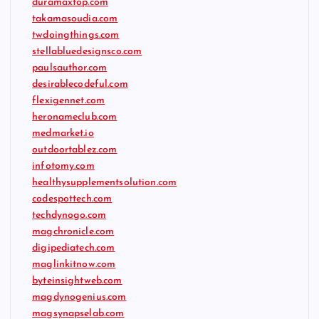
duramaxtop.com
takamasoudia.com
twdoingthings.com
stellabluedesignsco.com
paulsauthor.com
desirablecodeful.com
flexigennet.com
heronameclub.com
medmarket.io
outdoortablez.com
infotomy.com
healthysupplementsolution.com
codespottech.com
techdynogo.com
magchronicle.com
digipediatech.com
maglinkitnow.com
byteinsightweb.com
magdynogenius.com
magsynapselab.com