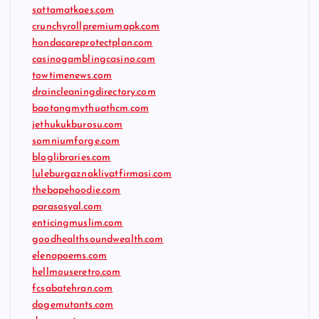
sattamatkaes.com
crunchyrollpremiumapk.com
hondacareprotectplan.com
casinogamblingcasino.com
towtimenews.com
draincleaningdirectory.com
baotangmythuathcm.com
jethukukburosu.com
somniumforge.com
bloglibraries.com
luleburgaznakliyatfirmasi.com
thebapehoodie.com
parasosyal.com
enticingmuslim.com
goodhealthsoundwealth.com
elenapoems.com
hellmouseretro.com
fcsabatehran.com
dogemutants.com