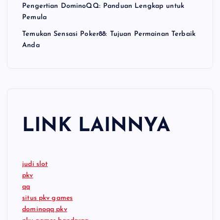
Pengertian DominoQQ: Panduan Lengkap untuk
Pemula
Temukan Sensasi Poker88: Tujuan Permainan Terbaik
Anda
LINK LAINNYA
judi slot
pkv
qq
situs pkv games
dominoqq pkv