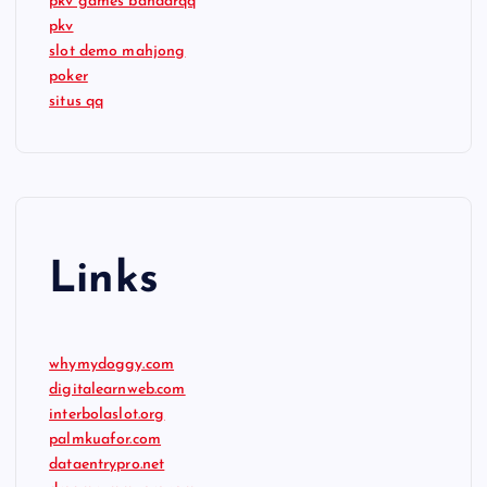
pkv games bandarqq
pkv
slot demo mahjong
poker
situs qq
Links
whymydoggy.com
digitalearnweb.com
interbolaslot.org
palmkuafor.com
dataentrypro.net