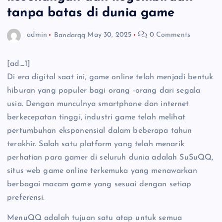
tanpa batas di dunia game
admin
Bandarqq
May 30, 2025
0 Comments
[ad_1]
Di era digital saat ini, game online telah menjadi bentuk
hiburan yang populer bagi orang -orang dari segala
usia. Dengan munculnya smartphone dan internet
berkecepatan tinggi, industri game telah melihat
pertumbuhan eksponensial dalam beberapa tahun
terakhir. Salah satu platform yang telah menarik
perhatian para gamer di seluruh dunia adalah SuSuQQ,
situs web game online terkemuka yang menawarkan
berbagai macam game yang sesuai dengan setiap
preferensi.
MenuQQ adalah tujuan satu atap untuk semua