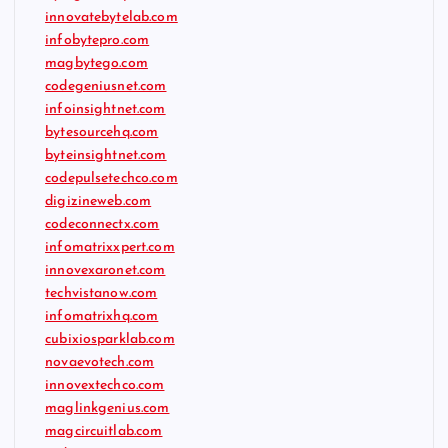
innovatebytelab.com
infobytepro.com
magbytego.com
codegeniusnet.com
infoinsightnet.com
bytesourcehq.com
byteinsightnet.com
codepulsetechco.com
digizineweb.com
codeconnectx.com
infomatrixxpert.com
innovexaronet.com
techvistanow.com
infomatrixhq.com
cubixiosparklab.com
novaevotech.com
innovextechco.com
maglinkgenius.com
magcircuitlab.com