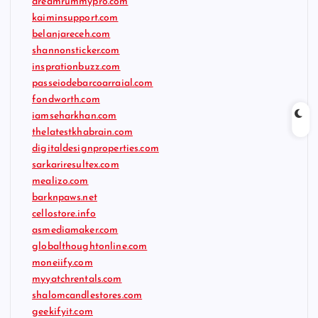
dreamrummypro.com
kaiminsupport.com
belanjareceh.com
shannonsticker.com
insprationbuzz.com
passeiodebarcoarraial.com
fondworth.com
iamseharkhan.com
thelatestkhabrain.com
digitaldesignproperties.com
sarkariresultex.com
mealizo.com
barknpaws.net
cellostore.info
asmediamaker.com
globalthoughtonline.com
moneiify.com
myyatchrentals.com
shalomcandlestores.com
geekifyit.com