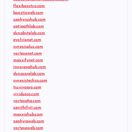
flexiboostco.com
boostioweb.com
zephyrushub.com
optipathlab.com
dynabytelab.com
evolvionet.com
synexisplus.com
vortexonet.com
maxxifynet.com
innovexahub.com
dynacorelab.com
synexistechco.com
truvivopro.com
vividusco.com
vortexahq.com
zenithifyit.com
maxxiohub.com
zephyraweb.com
vortexaweb.com