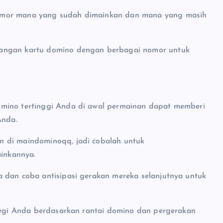
nomor mana yang sudah dimainkan dan mana yang masih
bangan kartu domino dengan berbagai nomor untuk
omino tertinggi Anda di awal permainan dapat memberi
Anda.
n di maindominoqq, jadi cobalah untuk
inkannya.
 dan coba antisipasi gerakan mereka selanjutnya untuk
ategi Anda berdasarkan rantai domino dan pergerakan