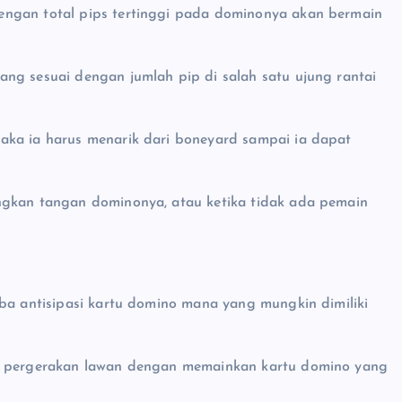
engan total pips tertinggi pada dominonya akan bermain
ng sesuai dengan jumlah pip di salah satu ujung rantai
aka ia harus menarik dari boneyard sampai ia dapat
ngkan tangan dominonya, atau ketika tidak ada pemain
oba antisipasi kartu domino mana yang mungkin dimiliki
gi pergerakan lawan dengan memainkan kartu domino yang