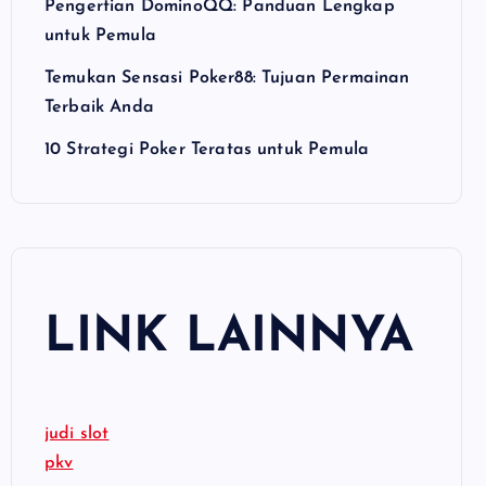
Pengertian DominoQQ: Panduan Lengkap
untuk Pemula
Temukan Sensasi Poker88: Tujuan Permainan
Terbaik Anda
10 Strategi Poker Teratas untuk Pemula
LINK LAINNYA
judi slot
pkv