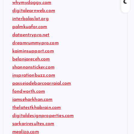
whymydoggy.com
digitalearnweb.com
interbolaslot.org
palmkuafor.com
dataentrypro.net
dreamrummypro.com
kaiminsupport.com
belanjareceh.com
shannonsticker.com
insprationbuzz.com
passeiodebarcoarraial.com
fondworth.com
iamseharkhan.com
thelatestkhabrain.com
digitaldesignproperties.com
sarkariresultex.com
mealizo.com