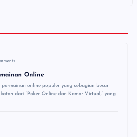
mments
rmainan Online
permainan online populer yang sebagian besar
katan dari “Poker Online dan Kamar Virtual,” yang