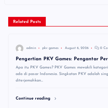
t
n
Related Posts
a
v
admin
pkv games
August 6, 2026
0 Co
Pengertian PKV Games: Pengantar Pe
i
Apa itu PKV Games? PKV Games mewakili kategori 
g
ada di pasar Indonesia. Singkatan PKV adalah sing
diterjemahkan…
a
Continue reading
t