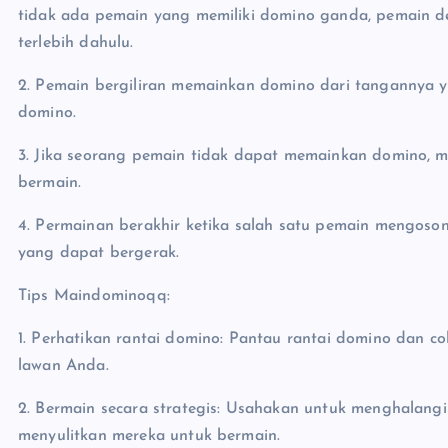
tidak ada pemain yang memiliki domino ganda, pemain d
terlebih dahulu.
2. Pemain bergiliran memainkan domino dari tangannya ya
domino.
3. Jika seorang pemain tidak dapat memainkan domino, m
bermain.
4. Permainan berakhir ketika salah satu pemain mengoso
yang dapat bergerak.
Tips Maindominoqq:
1. Perhatikan rantai domino: Pantau rantai domino dan c
lawan Anda.
2. Bermain secara strategis: Usahakan untuk menghalan
menyulitkan mereka untuk bermain.