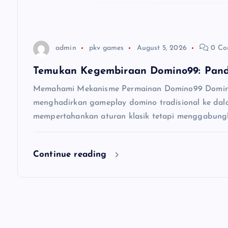
i
o
admin
pkv games
August 5, 2026
0 Co
n
Temukan Kegembiraan Domino99: Pan
Memahami Mekanisme Permainan Domino99 Domin
menghadirkan gameplay domino tradisional ke dala
mempertahankan aturan klasik tetapi menggabung
Continue reading