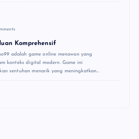
mments
duan Komprehensif
o99 adalah game online menawan yang
m konteks digital modern. Game ini
kan sentuhan menarik yang meningkatkan…