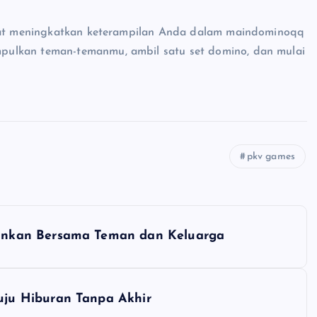
dapat meningkatkan keterampilan Anda dalam maindominoqq
pulkan teman-temanmu, ambil satu set domino, dan mulai
pkv games
inkan Bersama Teman dan Keluarga
ju Hiburan Tanpa Akhir