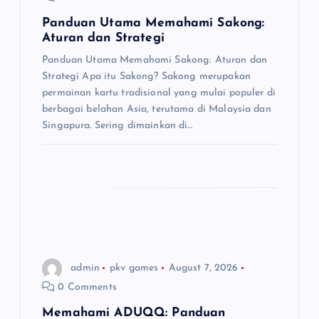
a
Panduan Utama Memahami Sakong:
Aturan dan Strategi
t
Panduan Utama Memahami Sakong: Aturan dan
i
Strategi Apa itu Sakong? Sakong merupakan
permainan kartu tradisional yang mulai populer di
o
berbagai belahan Asia, terutama di Malaysia dan
Singapura. Sering dimainkan di…
n
admin
pkv games
August 7, 2026
0 Comments
Memahami ADUQQ: Panduan