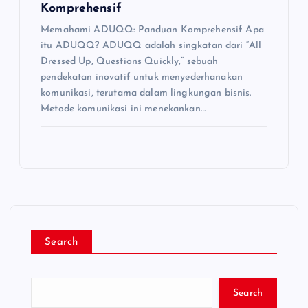
Komprehensif
Memahami ADUQQ: Panduan Komprehensif Apa
itu ADUQQ? ADUQQ adalah singkatan dari “All
Dressed Up, Questions Quickly,” sebuah
pendekatan inovatif untuk menyederhanakan
komunikasi, terutama dalam lingkungan bisnis.
Metode komunikasi ini menekankan…
Search
Search