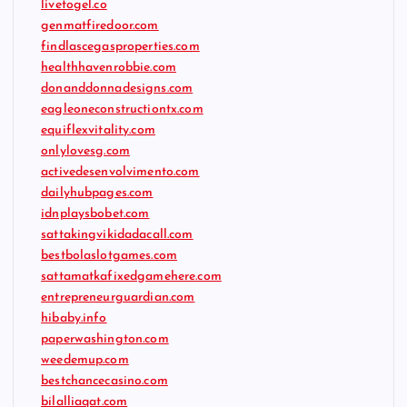
livetogel.co
genmatfiredoor.com
findlascegasproperties.com
healthhavenrobbie.com
donanddonnadesigns.com
eagleoneconstructiontx.com
equiflexvitality.com
onlylovesg.com
activedesenvolvimento.com
dailyhubpages.com
idnplaysbobet.com
sattakingvikidadacall.com
bestbolaslotgames.com
sattamatkafixedgamehere.com
entrepreneurguardian.com
hibaby.info
paperwashington.com
weedemup.com
bestchancecasino.com
bilalliaqat.com