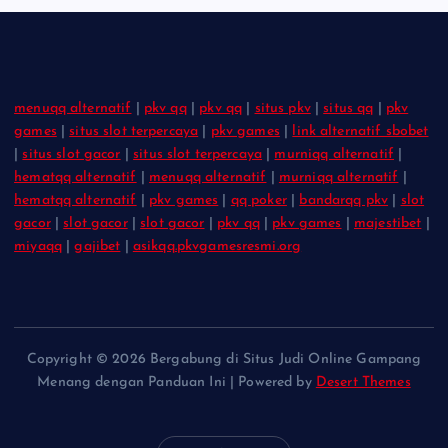
menuqq alternatif
|
pkv qq
|
pkv qq
|
situs pkv
|
situs qq
|
pkv
games
|
situs slot terpercaya
|
pkv games
|
link alternatif sbobet
|
situs slot gacor
|
situs slot terpercaya
|
murniqq alternatif
|
hematqq alternatif
|
menuqq alternatif
|
murniqq alternatif
|
hematqq alternatif
|
pkv games
|
qq poker
|
bandarqq pkv
|
slot
gacor
|
slot gacor
|
slot gacor
|
pkv qq
|
pkv games
|
majestibet
|
miyaqq
|
gajibet
|
asikqq.pkvgamesresmi.org
Copyright © 2026 Bergabung di Situs Judi Online Gampang
Menang dengan Panduan Ini | Powered by
Desert Themes