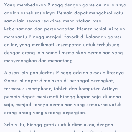
Yang membedakan Pinoqq dengan game online lainnya
adalah aspek sosialnya. Pemain dapat mengobrol satu
sama lain secara real-time, menciptakan rasa
kebersamaan dan persahabatan. Elemen sosial ini telah
membantu Pinoqq menjadi favorit di kalangan gamer
online, yang menikmati kesempatan untuk terhubung
dengan orang lain sambil memainkan permainan yang
menyenangkan dan menantang.
Alasan lain popularitas Pinoqq adalah aksesibilitasnya.
Game ini dapat dimainkan di berbagai perangkat,
termasuk smartphone, tablet, dan komputer. Artinya,
pemain dapat menikmati Pinoqq kapan saja, di mana
saja, menjadikannya permainan yang sempurna untuk
orang-orang yang sedang bepergian.
Selain itu, Pinoqq gratis untuk dimainkan, dengan