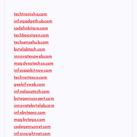
techtronixhq.com
infogadgethub.com
codelinkitpro.com
techboostgen.com
techsensehub.com
bytelabtech.com
innovatexaweb.com
magdynotechco.com
infosparkitnow.com
techvortexco.com
geekifyweb.com
infoplazatech.com
bytegeniusxpert.com
innovatebytelab.com
infobytepro.com
magbytego.com
codegeniusnet.com
infoinsightnet.com