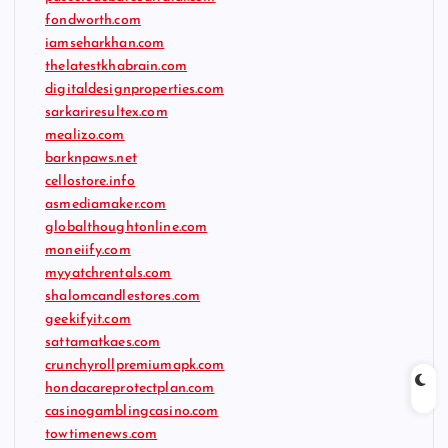
fondworth.com
iamseharkhan.com
thelatestkhabrain.com
digitaldesignproperties.com
sarkariresultex.com
mealizo.com
barknpaws.net
cellostore.info
asmediamaker.com
globalthoughtonline.com
moneiify.com
myyatchrentals.com
shalomcandlestores.com
geekifyit.com
sattamatkaes.com
crunchyrollpremiumapk.com
hondacareprotectplan.com
casinogamblingcasino.com
towtimenews.com