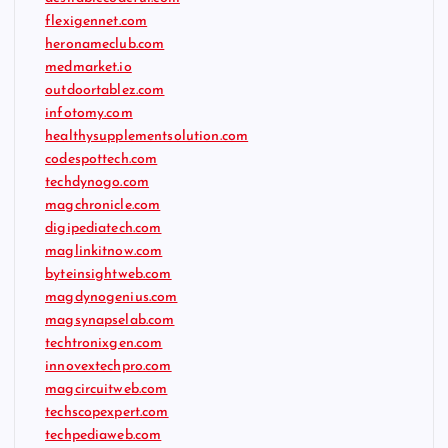
flexigennet.com
heronameclub.com
medmarket.io
outdoortablez.com
infotomy.com
healthysupplementsolution.com
codespottech.com
techdynogo.com
magchronicle.com
digipediatech.com
maglinkitnow.com
byteinsightweb.com
magdynogenius.com
magsynapselab.com
techtronixgen.com
innovextechpro.com
magcircuitweb.com
techscopexpert.com
techpediaweb.com