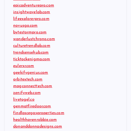
epicadventurepro.com
insightwavelab.com
lifeexplorerpro.com
novusgo.com
bytestormpro.com
wanderlustchrono.com
culturetrendlab.com
trendsensehub.com
ticktockenigma.com
eulerxr.com
geekifygenius.com
orbitextech.com
magconnecttech.com
zenifyweb.com
livetogel.co
genmatfiredoor.com
findlascegasproperties.com
healthhavenrobbie.com
donanddonnadesigns.com