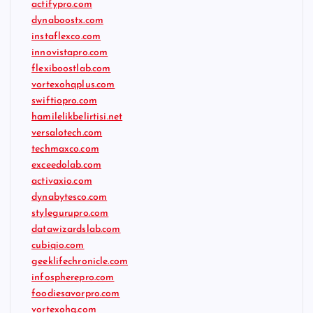
actifypro.com
dynaboostx.com
instaflexco.com
innovistapro.com
flexiboostlab.com
vortexohqplus.com
swiftiopro.com
hamilelikbelirtisi.net
versalotech.com
techmaxco.com
exceedolab.com
activaxio.com
dynabytesco.com
stylegurupro.com
datawizardslab.com
cubiqio.com
geeklifechronicle.com
infospherepro.com
foodiesavorpro.com
vortexohq.com