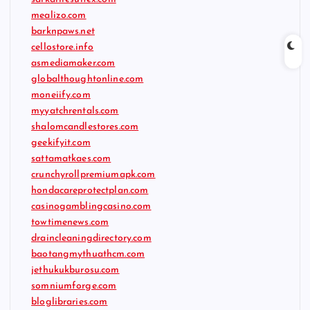
mealizo.com
barknpaws.net
cellostore.info
asmediamaker.com
globalthoughtonline.com
moneiify.com
myyatchrentals.com
shalomcandlestores.com
geekifyit.com
sattamatkaes.com
crunchyrollpremiumapk.com
hondacareprotectplan.com
casinogamblingcasino.com
towtimenews.com
draincleaningdirectory.com
baotangmythuathcm.com
jethukukburosu.com
somniumforge.com
bloglibraries.com