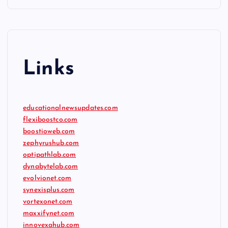
Links
educationalnewsupdates.com
flexiboostco.com
boostioweb.com
zephyrushub.com
optipathlab.com
dynabytelab.com
evolvionet.com
synexisplus.com
vortexonet.com
maxxifynet.com
innovexahub.com