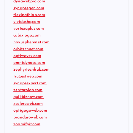
dynawebpro.com
synapsegen.com
flexipathlab.com
vividushq.com
vortexaplus.com
cubixiogo.com
novuspherenet.com
orbitechnet.com
optiwavex.com
omnidynoco.com
zephyrtechhub.com
truzestweb.com
synapsexpert.com
zentarolab.com
quikbiznow.com
xceleroweb.com
optigogoweb.com
brandaroweb.com
zoomifyit.com