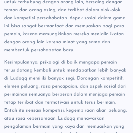
untuk terhubung dengan orang lain, bersaing dengan
teman dan orang asing, dan terlibat dalam olok-olok
dan kompetisi persahabatan. Aspek sosial dalam game
ini bisa sangat bermanfaat dan memuaskan bagi para
pemain, karena memungkinkan mereka menjalin ikatan
dengan orang lain karena minat yang sama dan
membentuk persahabatan baru.
Kesimpulannya, psikologi di balik mengapa pemain
terus datang kembali untuk mendapatkan lebih banyak
di Ludoqq memiliki banyak segi. Dorongan kompetitif,
elemen peluang, rasa pencapaian, dan aspek sosial dari
permainan semuanya berperan dalam menjaga pemain
tetap terlibat dan termotivasi untuk terus bermain.
Entah itu sensasi kompetisi, kegembiraan akan peluang,
atau rasa kebersamaan, Ludoqq menawarkan
pengalaman bermain yang kaya dan memuaskan yang