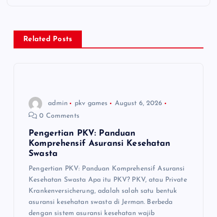
a
v
Related Posts
i
g
admin
pkv games
August 6, 2026
a
0 Comments
t
Pengertian PKV: Panduan
Komprehensif Asuransi Kesehatan
Swasta
i
Pengertian PKV: Panduan Komprehensif Asuransi
Kesehatan Swasta Apa itu PKV? PKV, atau Private
o
Krankenversicherung, adalah salah satu bentuk
asuransi kesehatan swasta di Jerman. Berbeda
n
dengan sistem asuransi kesehatan wajib