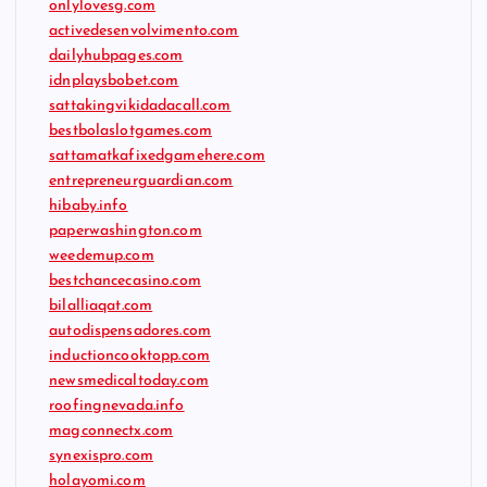
onlylovesg.com
activedesenvolvimento.com
dailyhubpages.com
idnplaysbobet.com
sattakingvikidadacall.com
bestbolaslotgames.com
sattamatkafixedgamehere.com
entrepreneurguardian.com
hibaby.info
paperwashington.com
weedemup.com
bestchancecasino.com
bilalliaqat.com
autodispensadores.com
inductioncooktopp.com
newsmedicaltoday.com
roofingnevada.info
magconnectx.com
synexispro.com
holayomi.com