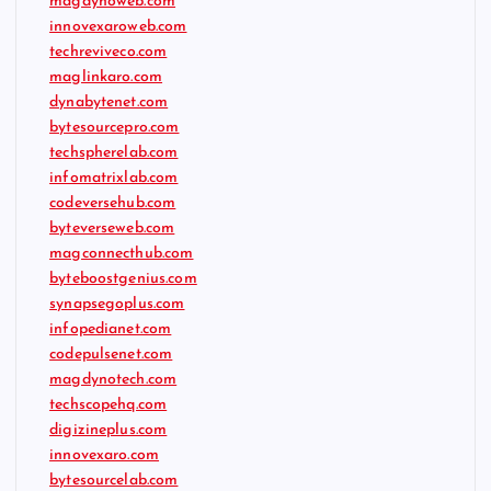
magdynoweb.com
innovexaroweb.com
techreviveco.com
maglinkaro.com
dynabytenet.com
bytesourcepro.com
techspherelab.com
infomatrixlab.com
codeversehub.com
byteverseweb.com
magconnecthub.com
byteboostgenius.com
synapsegoplus.com
infopedianet.com
codepulsenet.com
magdynotech.com
techscopehq.com
digizineplus.com
innovexaro.com
bytesourcelab.com