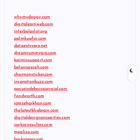
whymydoggy.com
digitalearnweb.com
interbolaslot.org
palmkuafor.com
dataentrypro.net
dreamrummypro.com
kaiminsupport.com
belanjareceh.com
shannonsticker.com
insprationbuzz.com
passeiodebarcoarraial.com
fondworth.com
iamseharkhan.com
thelatestkhabrain.com
digitaldesignproperties.com
sarkariresultex.com
mealizo.com
barknpaws.net