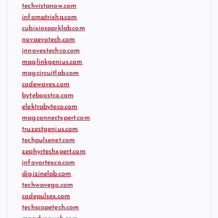
techvistanow.com
infomatrixhq.com
cubixiosparklab.com
novaevotech.com
innovextechco.com
maglinkgenius.com
magcircuitlab.com
codewavex.com
byteboostco.com
elektrabyteco.com
magconnectxpert.com
truzestgenius.com
techpulsenet.com
zephyrtechxpert.com
infovortexco.com
digizinelab.com
techwavego.com
codepulsex.com
techscopetech.com