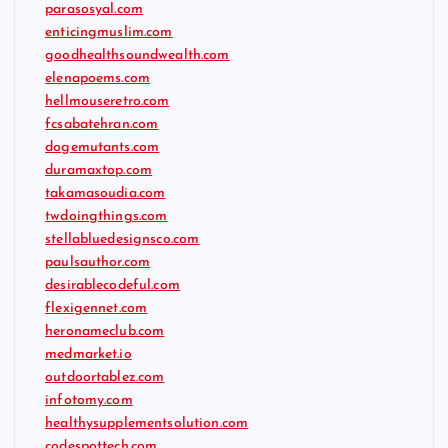
parasosyal.com
enticingmuslim.com
goodhealthsoundwealth.com
elenapoems.com
hellmouseretro.com
fcsabatehran.com
dogemutants.com
duramaxtop.com
takamasoudia.com
twdoingthings.com
stellabluedesignsco.com
paulsauthor.com
desirablecodeful.com
flexigennet.com
heronameclub.com
medmarket.io
outdoortablez.com
infotomy.com
healthysupplementsolution.com
codespottech.com