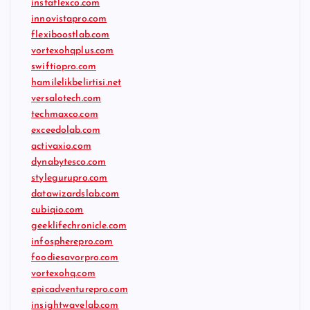
instaflexco.com
innovistapro.com
flexiboostlab.com
vortexohqplus.com
swiftiopro.com
hamilelikbelirtisi.net
versalotech.com
techmaxco.com
exceedolab.com
activaxio.com
dynabytesco.com
stylegurupro.com
datawizardslab.com
cubiqio.com
geeklifechronicle.com
infospherepro.com
foodiesavorpro.com
vortexohq.com
epicadventurepro.com
insightwavelab.com