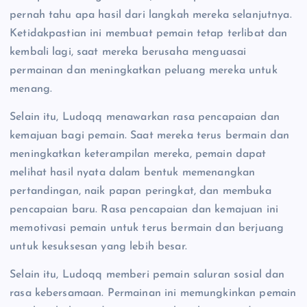
pernah tahu apa hasil dari langkah mereka selanjutnya.
Ketidakpastian ini membuat pemain tetap terlibat dan
kembali lagi, saat mereka berusaha menguasai
permainan dan meningkatkan peluang mereka untuk
menang.
Selain itu, Ludoqq menawarkan rasa pencapaian dan
kemajuan bagi pemain. Saat mereka terus bermain dan
meningkatkan keterampilan mereka, pemain dapat
melihat hasil nyata dalam bentuk memenangkan
pertandingan, naik papan peringkat, dan membuka
pencapaian baru. Rasa pencapaian dan kemajuan ini
memotivasi pemain untuk terus bermain dan berjuang
untuk kesuksesan yang lebih besar.
Selain itu, Ludoqq memberi pemain saluran sosial dan
rasa kebersamaan. Permainan ini memungkinkan pemain